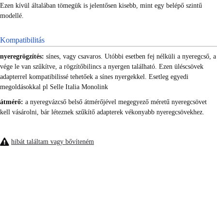
Ezen kívül általában tömegük is jelentősen kisebb, mint egy belépő szintű
modellé.
Kompatibilitás
nyeregrögzítés:
sínes, vagy csavaros. Utóbbi esetben fej nélküli a nyeregcső, a
vége le van szűkítve, a rögzítőbilincs a nyergen található. Ezen üléscsövek
adapterrel kompatibilissé tehetőek a sínes nyergekkel. Esetleg egyedi
megoldásokkal pl Selle Italia Monolink
átmérő:
a nyeregvázcső belső átmérőjével megegyező méretű nyeregcsövet
kell vásárolni, bár léteznek szűkítő adapterek vékonyabb nyeregcsövekhez.
hibát találtam vagy bővíteném