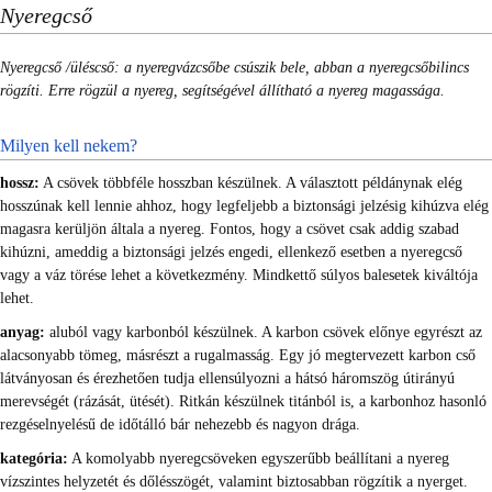
Nyeregcső
Nyeregcső /üléscső: a nyeregvázcsőbe csúszik bele, abban a nyeregcsőbilincs
rögzíti. Erre rögzül a nyereg, segítségével állítható a nyereg magassága.
Milyen kell nekem?
hossz:
A csövek többféle hosszban készülnek. A választott példánynak elég
hosszúnak kell lennie ahhoz, hogy legfeljebb a biztonsági jelzésig kihúzva elég
magasra kerüljön általa a nyereg. Fontos, hogy a csövet csak addig szabad
kihúzni, ameddig a biztonsági jelzés engedi, ellenkező esetben a nyeregcső
vagy a váz törése lehet a következmény. Mindkettő súlyos balesetek kiváltója
lehet.
anyag:
aluból vagy karbonból készülnek. A karbon csövek előnye egyrészt az
alacsonyabb tömeg, másrészt a rugalmasság. Egy jó megtervezett karbon cső
látványosan és érezhetően tudja ellensúlyozni a hátsó háromszög útirányú
merevségét (rázását, ütését). Ritkán készülnek titánból is, a karbonhoz hasonló
rezgéselnyelésű de időtálló bár nehezebb és nagyon drága.
kategória:
A komolyabb nyeregcsöveken egyszerűbb beállítani a nyereg
vízszintes helyzetét és dőlésszögét, valamint biztosabban rögzítik a nyerget.