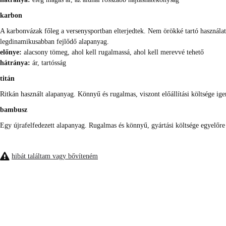
karbon
A karbonvázak főleg a versenysportban elterjedtek. Nem örökké tartó használat
legdinamikusabban fejlődő alapanyag.
előnye:
alacsony tömeg, ahol kell rugalmassá, ahol kell merevvé tehető
hátránya:
ár, tartósság
titán
Ritkán használt alapanyag. Könnyű és rugalmas, viszont előállítási költsége ig
bambusz
Egy újrafelfedezett alapanyag. Rugalmas és könnyű, gyártási költsége egyelőre
hibát találtam vagy bővíteném