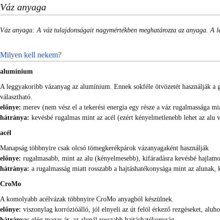
Váz anyaga
Váz anyaga: A váz tulajdonságait nagymértékben meghatározza az anyaga. A leg
Milyen kell nekem?
alumínium
A leggyakoribb vázanyag az alumínium. Ennek sokféle ötvözetét használják a gyá
választható.
előnye:
merev (nem vész el a tekerési energia egy része a váz rugalmassága mia
hátránya:
kevésbé rugalmas mint az acél (ezért kényelmetlenebb lehet az alu vá
acél
Manapság többnyire csak olcsó tömegkerékpárok vázanyagaként használják
előnye:
rugalmasabb, mint az alu (kényelmesebb), kifáradásra kevésbé hajlamos
hátránya:
a rugalmasság miatt rosszabb a hajtáshatékonysága mint az alunak, 
CroMo
A komolyabb acélvázak többnyire CroMo anyagból készülnek.
előnye:
viszonylag korrózióálló, jól elnyeli az út felöl érkező rezgéseket, alu
hátránya:
elég magas ár, az alunál rosszabb hajtáshatékonyság