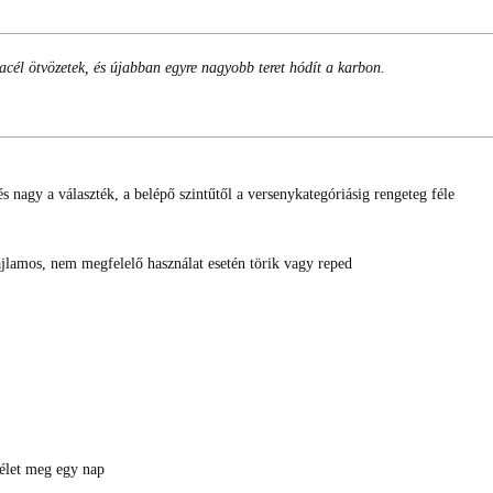
él ötvözetek, és újabban egyre nagyobb teret hódít a karbon.
 nagy a választék, a belépő szintűtől a versenykategóriásig rengeteg féle
hajlamos, nem megfelelő használat esetén törik vagy reped
 élet meg egy nap