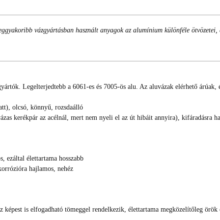
gyakoribb vázgyártásban használt anyagok az alumínium különféle ötvözetei, ac
rtók. Legelterjedtebb a 6061-es és 7005-ös alu. Az aluvázak elérhető árúak, és
tt), olcsó, könnyű, rozsdaálló
zas kerékpár az acélnál, mert nem nyeli el az út hibáit annyira), kifáradásra 
, ezáltal élettartama hosszabb
korrózióra hajlamos, nehéz
hoz képest is elfogadható tömeggel rendelkezik, élettartama megközelítőleg örök