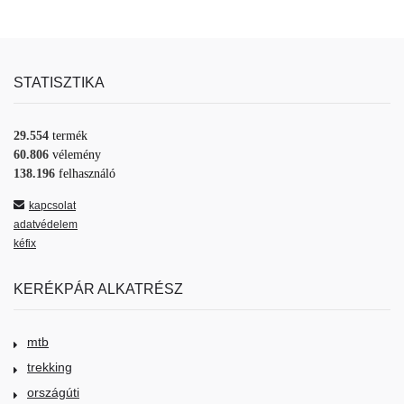
STATISZTIKA
29.554
termék
60.806
vélemény
138.196
felhasználó
kapcsolat
adatvédelem
kéfix
KERÉKPÁR ALKATRÉSZ
mtb
trekking
országúti