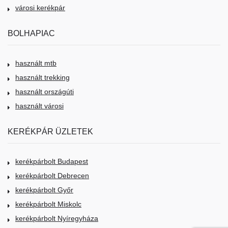
városi kerékpár
BOLHAPIAC
használt mtb
használt trekking
használt országúti
használt városi
KERÉKPÁR ÜZLETEK
kerékpárbolt Budapest
kerékpárbolt Debrecen
kerékpárbolt Győr
kerékpárbolt Miskolc
kerékpárbolt Nyíregyháza