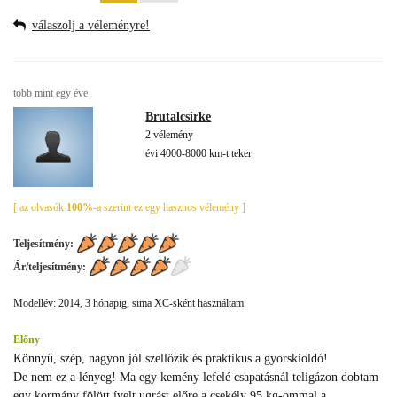
válaszolj a véleményre!
több mint egy éve
Brutalcsirke
2 vélemény
évi 4000-8000 km-t teker
[ az olvasók
100%
-a szerint ez egy hasznos vélemény ]
Teljesítmény:
Ár/teljesítmény:
Modellév: 2014, 3 hónapig, sima XC-sként használtam
Előny
Könnyű, szép, nagyon jól szellőzik és praktikus a gyorskioldó!
De nem ez a lényeg! Ma egy kemény lefelé csapatásnál teligázon dobtam
egy kormány fölött ívelt ugrást előre a csekély 95 kg-ommal a