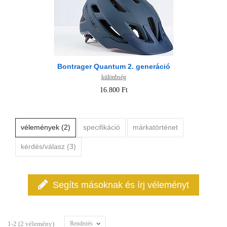
Bontrager Quantum 2. generáció
különbség
16.800 Ft
vélemények (2)
specifikáció
márkatörténet
kérdés/válasz (3)
Segíts másoknak és írj véleményt
1-2 (2 vélemény)
Rendezés