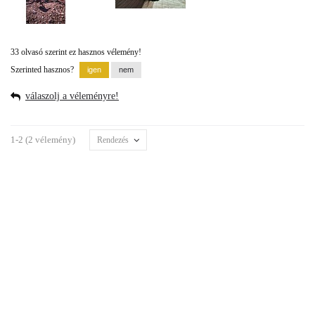
33 olvasó szerint ez hasznos vélemény!
Szerinted hasznos?
válaszolj a véleményre!
1-2 (2 vélemény)
Rendezés