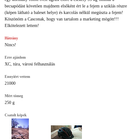
becsapódást követően majdnem elsőként ért le a fejem a sziklás részre
(képen látható a baleset helye) és karcolás nélkül megúszta a fejem!
Köszönöm a Casconak, hogy van tartalom a marketing mögött!!!
Elkötelezett lettem!
Hátrány
Nincs!
Erre ajánlom
XC, túra, városi felhasználás
Ennyiért vettem
21000
Mért tömeg
250 g
Csatolt képek