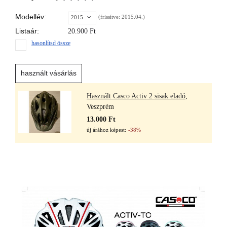
Modellév:
(frissítve: 2015.04.)
2015
Listaár:
20.900
Ft
hasonlítsd össze
használt vásárlás
Használt Casco Activ 2 sisak eladó
,
Veszprém
13.000 Ft
új árához képest:
-38%