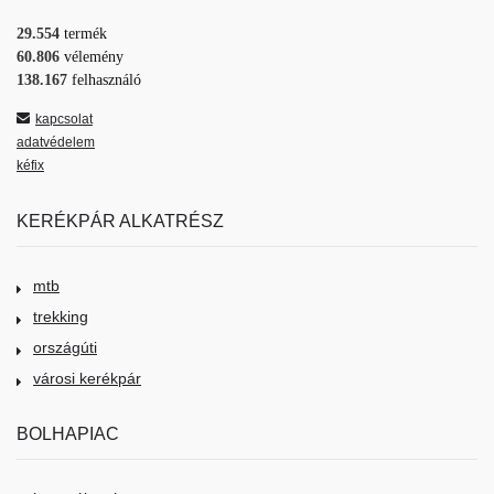
29.554
termék
60.806
vélemény
138.167
felhasználó
kapcsolat
adatvédelem
kéfix
KERÉKPÁR ALKATRÉSZ
mtb
trekking
országúti
városi kerékpár
BOLHAPIAC