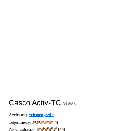
Casco Activ-TC
sisak
2
vélemény
véleményezd »
Teljesítmény:
[5]
Ár/teljesítmény:
[
4.5
]