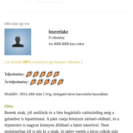
több mint egy éve
beaverlake
9 vélemény
évi 4000-8000 km-t teker
[ az olvasók
100%
-a szerint ez egy hasznos vélemény ]
Teljesítmény:
Ár/teljesítmény:
Modellév: 2014, több mint 1 évig, túrázgató/városi harcosként használtam
Előny
Remek sisak, jól szellőzik és a fém bogárháló valószínűleg még a
galambot is lepattintaná. A pánt csatja könnyen zárható-oldható, és a
fejméretre is nagyon könnyen állítható a hátsó tekerővel. Nem
utolsósorban jól is néz ki a sisak, és igény esetén a piros csíkok más