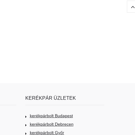
KERÉKPÁR ÜZLETEK
kerékpárbolt Budapest
kerékpárbolt Debrecen
kerékpárbolt Győr