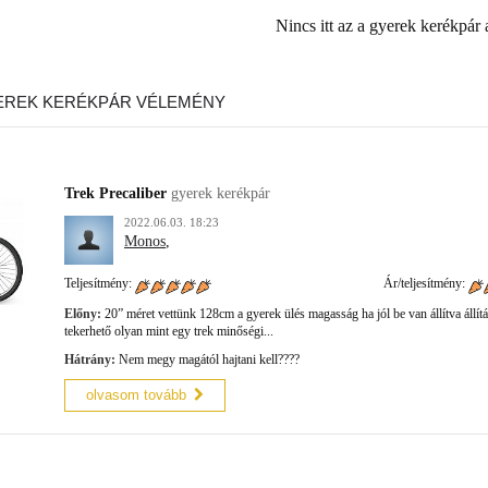
Nincs itt az a gyerek kerékpár
EREK KERÉKPÁR VÉLEMÉNY
Trek Precaliber
gyerek kerékpár
2022.06.03. 18:23
Monos
,
Teljesítmény:
Ár/teljesítmény:
Előny:
20” méret vettünk 128cm a gyerek ülés magasság ha jól be van állítva állítá
tekerhető olyan mint egy trek minőségi...
Hátrány:
Nem megy magától hajtani kell????
olvasom tovább