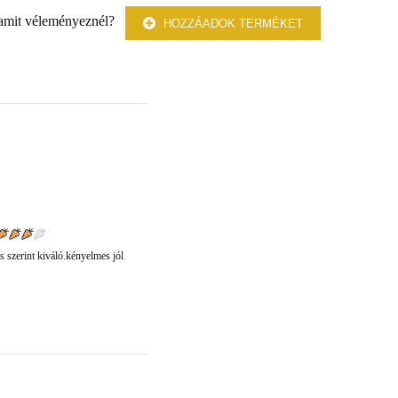
 amit véleményeznél?
HOZZÁADOK TERMÉKET
s szerint kiváló.kényelmes jól