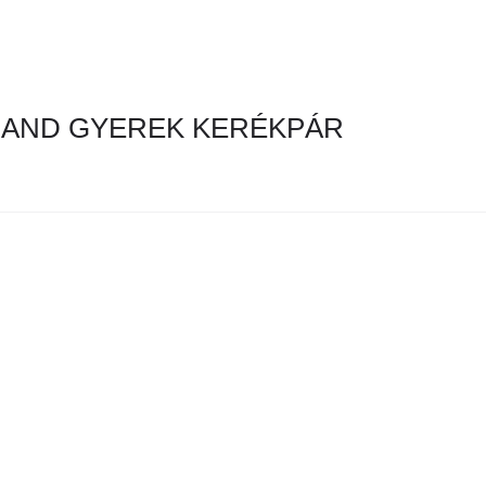
AND GYEREK KERÉKPÁR
kategóriában még nincsenek termékek!