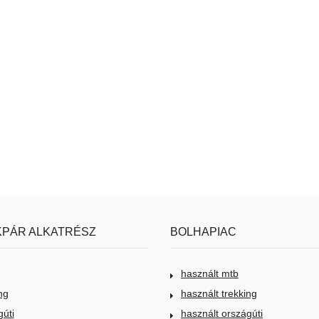
PÁR ALKATRÉSZ
BOLHAPIAC
használt mtb
ng
használt trekking
gúti
használt országúti