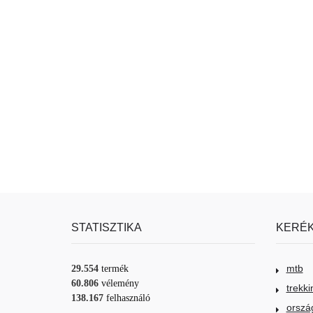
STATISZTIKA
KERÉK
mtb
29.554
termék
60.806
vélemény
trekki
138.167
felhasználó
orszá