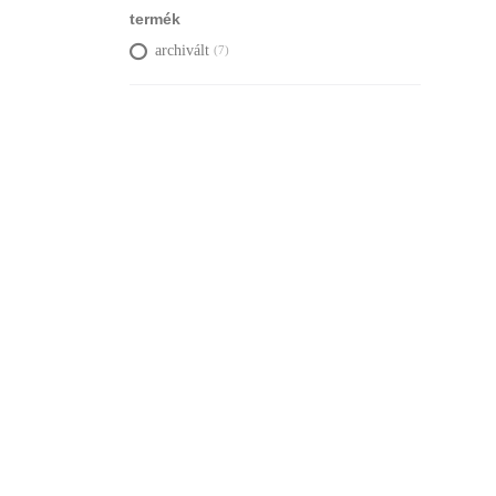
termék
archivált
(7)