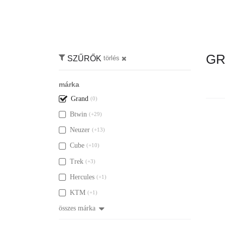
GR
SZŰRŐK
törlés
márka
Grand
(0)
Btwin
(+29)
Ebben a 
Neuzer
(+13)
Cube
(+10)
Trek
(+3)
Hercules
(+1)
KTM
(+1)
összes márka