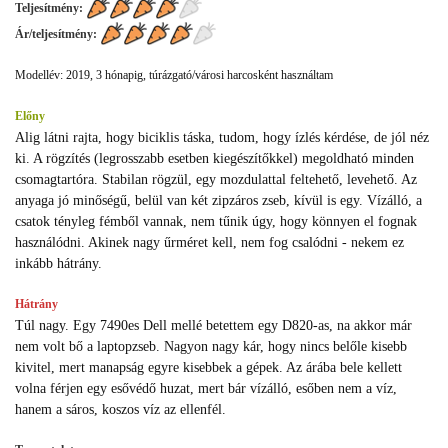
Teljesítmény:
Ár/teljesítmény:
Modellév: 2019, 3 hónapig, túrázgató/városi harcosként használtam
Előny
Alig látni rajta, hogy biciklis táska, tudom, hogy ízlés kérdése, de jól néz
ki. A rögzítés (legrosszabb esetben kiegészítőkkel) megoldható minden
csomagtartóra. Stabilan rögzül, egy mozdulattal feltehető, levehető. Az
anyaga jó minőségű, belül van két zipzáros zseb, kívül is egy. Vízálló, a
csatok tényleg fémből vannak, nem tűnik úgy, hogy könnyen el fognak
használódni. Akinek nagy űrméret kell, nem fog csalódni - nekem ez
inkább hátrány.
Hátrány
Túl nagy. Egy 7490es Dell mellé betettem egy D820-as, na akkor már
nem volt bő a laptopzseb. Nagyon nagy kár, hogy nincs belőle kisebb
kivitel, mert manapság egyre kisebbek a gépek. Az árába bele kellett
volna férjen egy esővédő huzat, mert bár vízálló, esőben nem a víz,
hanem a sáros, koszos víz az ellenfél.