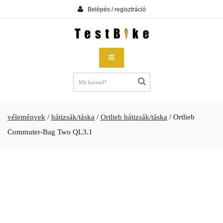
Belépés / regisztráció
vélemények
/
hátizsák/táska
/
Ortlieb hátizsák/táska
/
Ortlieb
Commuter-Bag Two QL3.1