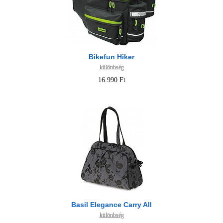
Bikefun Hiker
különbség
16.990 Ft
Basil Elegance Carry All
különbség