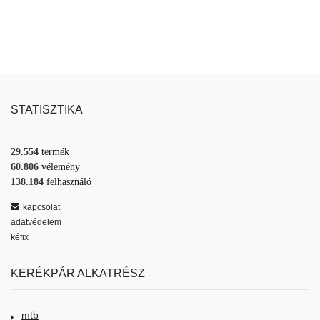
STATISZTIKA
29.554
termék
60.806
vélemény
138.184
felhasználó
kapcsolat
adatvédelem
kéfix
KERÉKPÁR ALKATRÉSZ
mtb