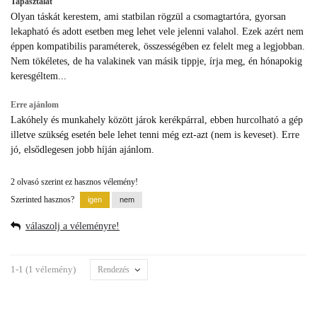
Tapasztalat
Olyan táskát kerestem, ami statbilan rögzül a csomagtartóra, gyorsan
lekapható és adott esetben meg lehet vele jelenni valahol. Ezek azért nem
éppen kompatibilis paraméterek, összességében ez felelt meg a legjobban.
Nem tökéletes, de ha valakinek van másik tippje, írja meg, én hónapokig
keresgéltem...
Erre ajánlom
Lakóhely és munkahely között járok kerékpárral, ebben hurcolható a gép
illetve szükség esetén bele lehet tenni még ezt-azt (nem is keveset). Erre
jó, elsődlegesen jobb híján ajánlom.
2 olvasó szerint ez hasznos vélemény!
Szerinted hasznos?
válaszolj a véleményre!
1-1 (1 vélemény)
Rendezés