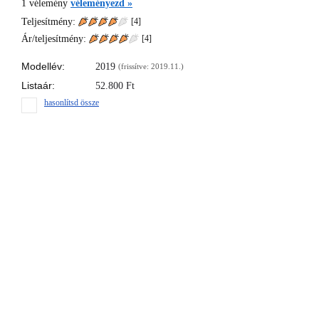
1
vélemény
véleményezd »
Teljesítmény:
[4]
Ár/teljesítmény:
[
4
]
Modellév:
2019
(frissítve: 2019.11.)
Listaár:
52.800
Ft
hasonlítsd össze