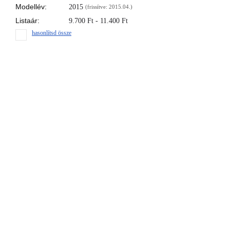
Modellév:
2015
(frissítve: 2015.04.)
Listaár:
9.700
Ft
- 11.400 Ft
hasonlítsd össze