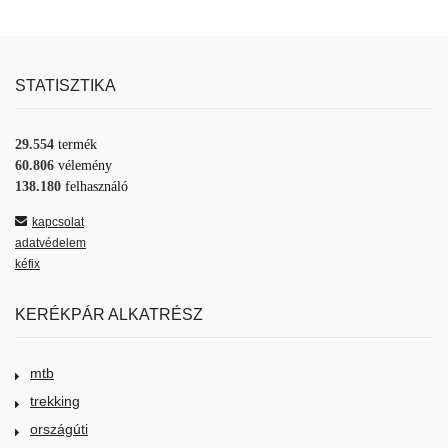
STATISZTIKA
29.554
termék
60.806
vélemény
138.180
felhasználó
kapcsolat
adatvédelem
kéfix
KERÉKPÁR ALKATRÉSZ
mtb
trekking
országúti