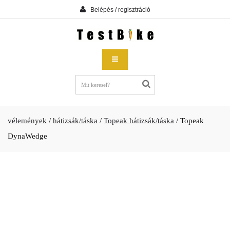
Belépés / regisztráció
vélemények
/
hátizsák/táska
/
Topeak hátizsák/táska
/
Topeak
DynaWedge