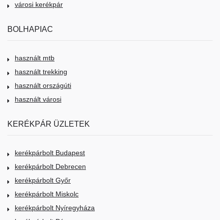
városi kerékpár
BOLHAPIAC
használt mtb
használt trekking
használt országúti
használt városi
KERÉKPÁR ÜZLETEK
kerékpárbolt Budapest
kerékpárbolt Debrecen
kerékpárbolt Győr
kerékpárbolt Miskolc
kerékpárbolt Nyíregyháza