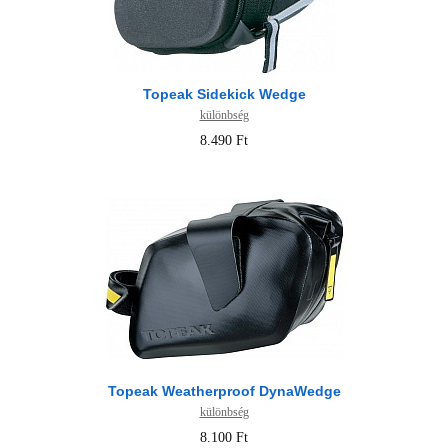
Topeak Sidekick Wedge
különbség
8.490 Ft
Topeak Weatherproof DynaWedge
különbség
8.100 Ft