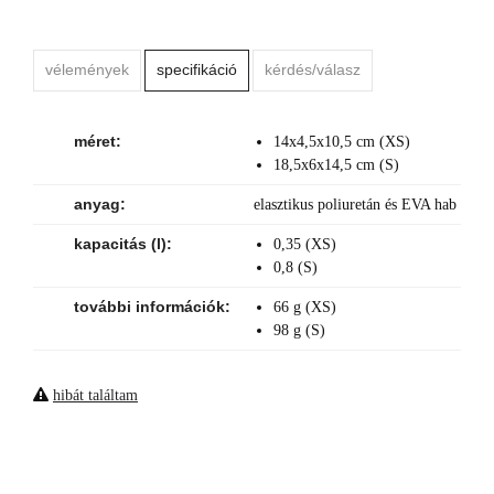
vélemények
specifikáció
kérdés/válasz
méret:
14x4,5x10,5 cm (XS)
18,5x6x14,5 cm (S)
anyag:
elasztikus poliuretán és EVA hab
kapacitás (l):
0,35 (XS)
0,8 (S)
további információk:
66 g (XS)
98 g (S)
hibát találtam