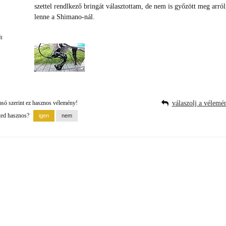
szettel rendlkező bringát választottam, de nem is győzött meg arró
lenne a Shimano-nál.
t
asó szerint ez hasznos vélemény!
válaszolj a vélemé
ted hasznos?