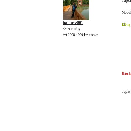
Teljes
Modell
balmesz001
Előny
83 vélemény
évi 2000-4000 km-t teker
Hátrá
Tapasz