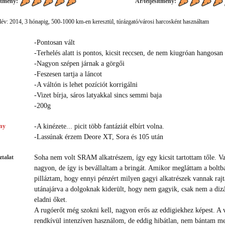
ítmény:
Ár/teljesítmény:
év: 2014, 3 hónapig, 500-1000 km-en keresztül, túrázgató/városi harcosként használtam
-Pontosan vált
-Terhelés alatt is pontos, kicsit reccsen, de nem kiugróan hangosan
-Nagyon szépen járnak a görgői
-Feszesen tartja a láncot
-A váltón is lehet pozíciót korrigálni
-Vizet bírja, sáros latyakkal sincs semmi baja
-200g
ny
-A kinézete... picit több fantáziát elbírt volna.
-Lassúnak érzem Deore XT, Sora és 105 után
talat
Soha nem volt SRAM alkatrészem, így egy kicsit tartottam tőle. V
nagyon, de így is bevállaltam a bringát. Amikor megláttam a boltb
pilláztam, hogy ennyi pénzért milyen gagyi alkatrészek vannak rajt
utánajárva a dolgoknak kiderült, hogy nem gagyik, csak nem a dizá
eladni őket.
A rugóerőt még szokni kell, nagyon erős az eddigiekhez képest. A v
rendkívül intenzíven használom, de eddig hibátlan, nem bántam