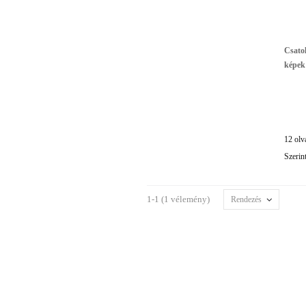
Csatol
képek
12 olv
Szerin
1-1 (1 vélemény)
Rendezés