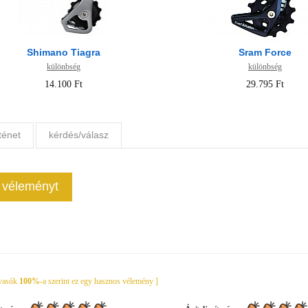
Shimano Tiagra
Sram Force
különbség
különbség
14.100 Ft
29.795 Ft
ténet
kérdés/válasz
j véleményt
lvasók
100%
-a szerint ez egy hasznos vélemény ]