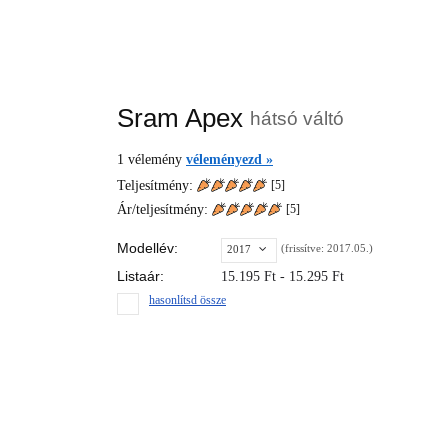
Sram Apex
hátsó váltó
1
vélemény
véleményezd »
Teljesítmény:
[5]
Ár/teljesítmény:
[
5
]
Modellév:
(frissítve: 2017.05.)
2017
Listaár:
15.195
Ft
- 15.295 Ft
hasonlítsd össze