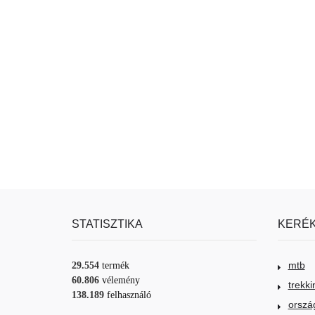
STATISZTIKA
KERÉK
mtb
29.554
termék
60.806
vélemény
trekki
138.189
felhasználó
orszá