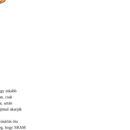
agy inkább
an, csak
a, aztán
jnnal akarják
ásárlás óta
 meg, hogy SRAM