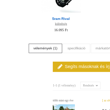
Sram Rival
különbség
16.095 Ft
vélemények (1)
specifikáció
márkatör
Segíts másoknak és ír
1-1 (1 vélemény)
Rendezés
több mint egy éve
[ az o