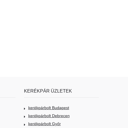
KERÉKPÁR ÜZLETEK
kerékpárbolt Budapest
kerékpárbolt Debrecen
kerékpárbolt Győr