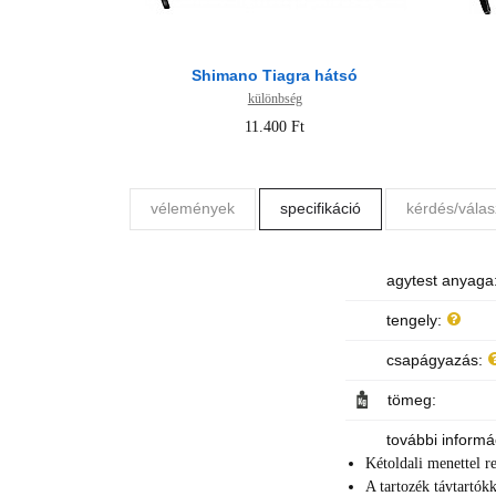
Shimano Tiagra hátsó
különbség
11.400 Ft
vélemények
specifikáció
kérdés/válas
agytest anyaga
tengely:
csapágyazás:
tömeg:
további informá
Kétoldali menettel r
A tartozék távtartók