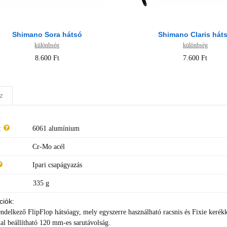
Shimano Sora hátsó
Shimano Claris hát
különbség
különbség
8.600 Ft
7.600 Ft
z
:
6061 alumínium
Cr-Mo acél
Ipari csapágyazás
335 g
ciók:
endelkező FlipFlop hátsóagy, mely egyszerre használható racsnis és Fixie kerékk
kal beállítható 120 mm-es sarutávolság.