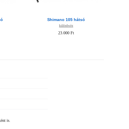
só
Shimano 105 hátsó
különbség
23.000 Ft
ént is.