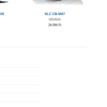
 3S
XLC CB-M07
különbség
28.690 Ft