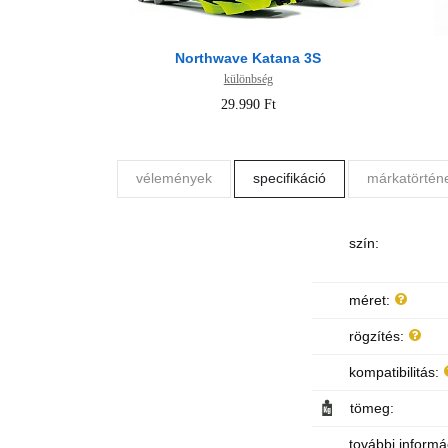
Northwave Katana 3S
különbség
29.990 Ft
vélemények
specifikáció
márkatörtén
szín:
méret:
rögzítés:
kompatibilitás:
tömeg:
további informá