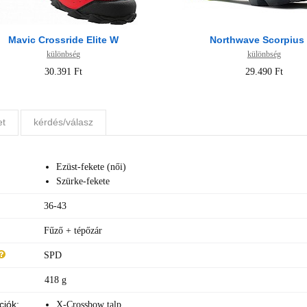
Mavic Crossride Elite W
Northwave Scorpius
különbség
különbség
30.391 Ft
29.490 Ft
et
kérdés/válasz
Ezüst-fekete (női)
Szürke-fekete
36-43
Fűző + tépőzár
SPD
418 g
ciók:
X-Crossbow talp