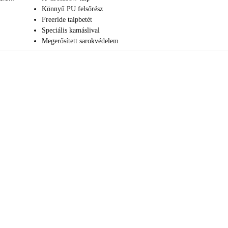
Könnyű PU felsőrész
Freeride talpbetét
Speciális kamáslival
Megerősített sarokvédelem