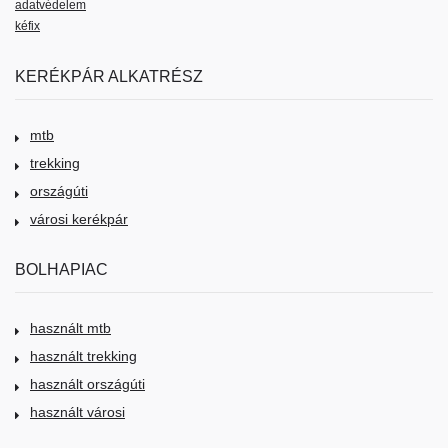
adatvédelem
kéfix
KERÉKPÁR ALKATRÉSZ
mtb
trekking
országúti
városi kerékpár
BOLHAPIAC
használt mtb
használt trekking
használt országúti
használt városi