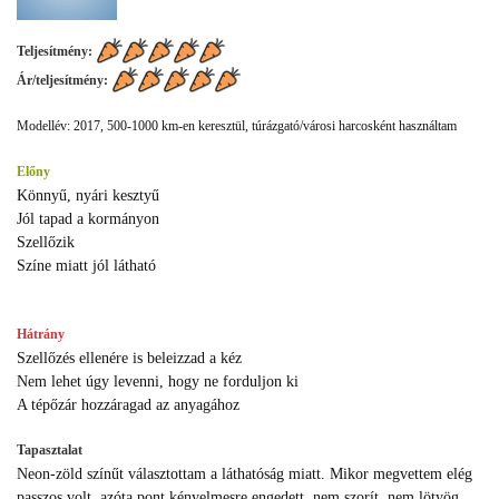
Teljesítmény:
Ár/teljesítmény:
Modellév: 2017, 500-1000 km-en keresztül, túrázgató/városi harcosként használtam
Előny
Könnyű, nyári kesztyű
Jól tapad a kormányon
Szellőzik
Színe miatt jól látható
Hátrány
Szellőzés ellenére is beleizzad a kéz
Nem lehet úgy levenni, hogy ne forduljon ki
A tépőzár hozzáragad az anyagához
Tapasztalat
Neon-zöld színűt választottam a láthatóság miatt. Mikor megvettem elég
passzos volt, azóta pont kényelmesre engedett, nem szorít, nem lötyög.