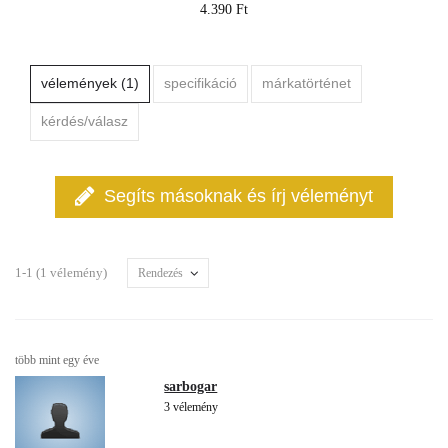
4.390 Ft
vélemények (1)
specifikáció
márkatörténet
kérdés/válasz
Segíts másoknak és írj véleményt
1-1 (1 vélemény)
Rendezés
több mint egy éve
sarbogar
3 vélemény