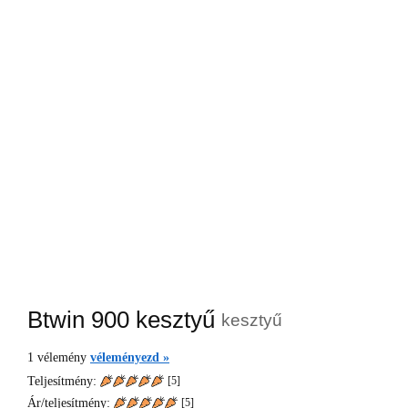
Btwin 900 kesztyű
kesztyű
1
vélemény
véleményezd »
Teljesítmény:
[5]
Ár/teljesítmény:
[
5
]