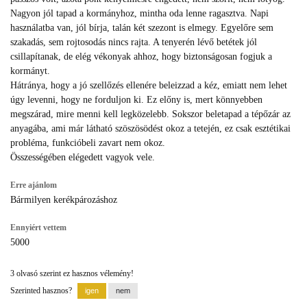
Nagyon jól tapad a kormányhoz, mintha oda lenne ragasztva. Napi
használatba van, jól bírja, talán két szezont is elmegy. Egyelőre sem
szakadás, sem rojtosodás nincs rajta. A tenyerén lévő betétek jól
csillapítanak, de elég vékonyak ahhoz, hogy biztonságosan fogjuk a
kormányt.
Hátránya, hogy a jó szellőzés ellenére beleizzad a kéz, emiatt nem lehet
úgy levenni, hogy ne forduljon ki. Ez előny is, mert könnyebben
megszárad, mire menni kell legközelebb. Sokszor beletapad a tépőzár az
anyagába, ami már látható szöszösödést okoz a tetején, ez csak esztétikai
probléma, funkcióbeli zavart nem okoz.
Összességében elégedett vagyok vele.
Erre ajánlom
Bármilyen kerékpározáshoz
Ennyiért vettem
5000
3 olvasó szerint ez hasznos vélemény!
Szerinted hasznos?