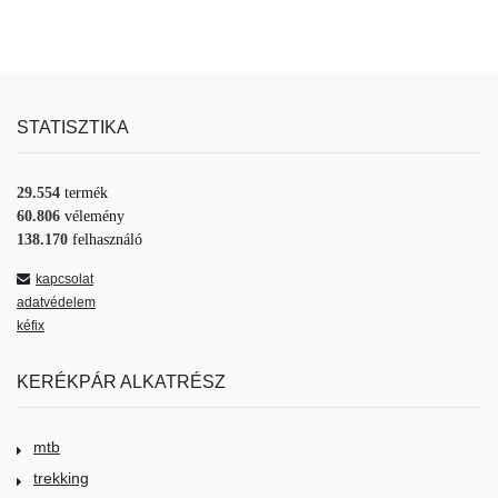
STATISZTIKA
29.554
termék
60.806
vélemény
138.170
felhasználó
kapcsolat
adatvédelem
kéfix
KERÉKPÁR ALKATRÉSZ
mtb
trekking