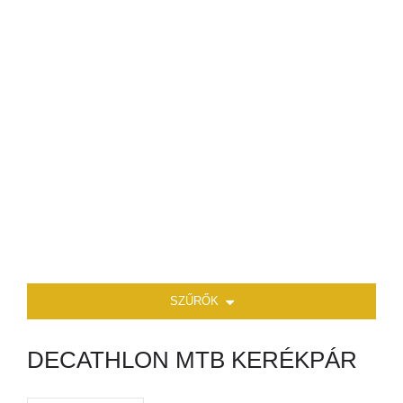
SZŰRŐK
DECATHLON MTB KERÉKPÁR