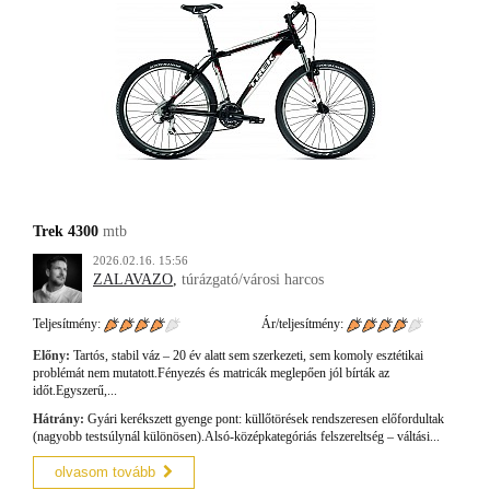
Trek 4300
mtb
2026.02.16. 15:56
ZALAVAZO
,
túrázgató/városi harcos
Teljesítmény:
Ár/teljesítmény:
Előny:
Tartós, stabil váz – 20 év alatt sem szerkezeti, sem komoly esztétikai
problémát nem mutatott.Fényezés és matricák meglepően jól bírták az
időt.Egyszerű,...
Hátrány:
Gyári kerékszett gyenge pont: küllőtörések rendszeresen előfordultak
(nagyobb testsúlynál különösen).Alsó-középkategóriás felszereltség – váltási...
olvasom tovább