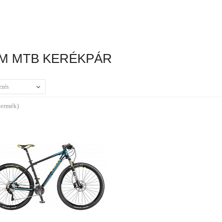
M MTB KERÉKPÁR
ezés
termék)