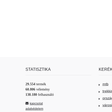
STATISZTIKA
KERÉK
mtb
29.554
termék
60.806
vélemény
trekki
138.180
felhasználó
orszá
kapcsolat
város
adatvédelem