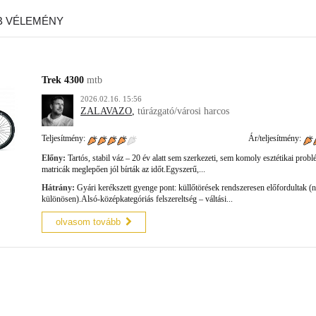
B VÉLEMÉNY
Trek 4300
mtb
2026.02.16. 15:56
ZALAVAZO
,
túrázgató/városi harcos
Teljesítmény:
Ár/teljesítmény:
Előny:
Tartós, stabil váz – 20 év alatt sem szerkezeti, sem komoly esztétikai prob
matricák meglepően jól bírták az időt.Egyszerű,...
Hátrány:
Gyári kerékszett gyenge pont: küllőtörések rendszeresen előfordultak (
különösen).Alsó-középkategóriás felszereltség – váltási...
olvasom tovább