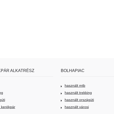
PÁR ALKATRÉSZ
BOLHAPIAC
használt mtb
ng
használt trekking
gúti
használt országúti
i kerékpár
használt városi