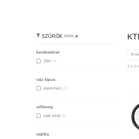
KT
SZŰRŐK
törlés
kerékméret
Rend
29er
(1)
1-1 (1 
váz típus
merevfarú
(1)
célterep
csak terep
(1)
márka