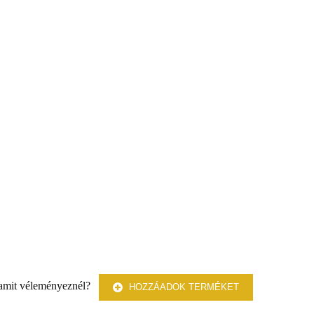
 amit véleményeznél?
HOZZÁADOK TERMÉKET