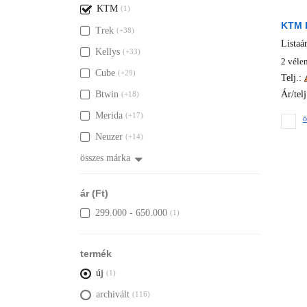
KTM
(1)
KTM 
Trek
(+38)
Listaá
Kellys
(+33)
2 véle
Cube
(+29)
Telj.:
Ár/telj
Btwin
(+18)
Merida
(+17)
ö
Neuzer
(+14)
összes márka
ár (Ft)
299.000 - 650.000
(1)
termék
új
(1)
archivált
(116)