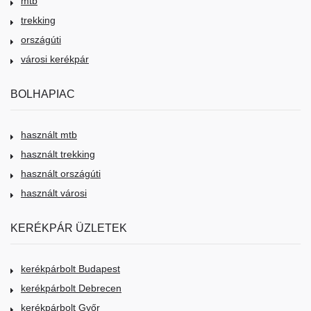
mtb
trekking
országúti
városi kerékpár
BOLHAPIAC
használt mtb
használt trekking
használt országúti
használt városi
KERÉKPÁR ÜZLETEK
kerékpárbolt Budapest
kerékpárbolt Debrecen
kerékpárbolt Győr