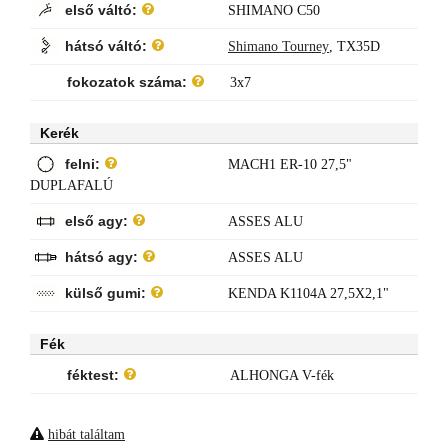
első váltó:
SHIMANO C50
hátsó váltó:
Shimano Tourney
,
TX35D
fokozatok száma:
3x7
Kerék
felni:
MACH1 ER-10 27,5"
DUPLAFALÚ
első agy:
ASSES ALU
hátsó agy:
ASSES ALU
külső gumi:
KENDA K1104A 27,5X2,1"
Fék
féktest:
ALHONGA V-fék
hibát találtam