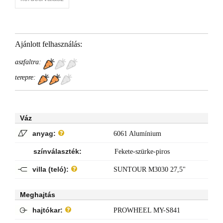
Ajánlott felhasználás:
aszfaltra:
terepre:
Váz
anyag:
6061 Alumínium
színválaszték:
Fekete-szürke-piros
villa (teló):
SUNTOUR M3030 27,5"
Meghajtás
hajtókar:
PROWHEEL MY-S841