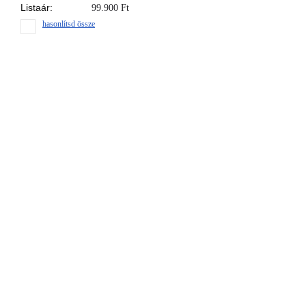
Listaár:
99.900
Ft
hasonlítsd össze