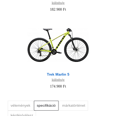
különbség
182.900 Ft
Trek Marlin 5
különbség
174.900 Ft
vélemények
specifikáció
márkatörténet
kérdés/válasz