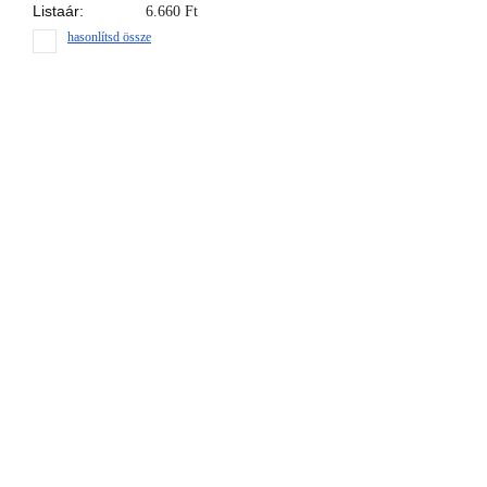
Listaár:
6.660
Ft
hasonlítsd össze