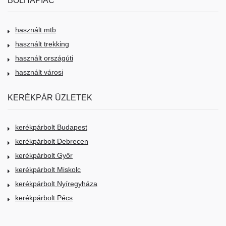
használt mtb
használt trekking
használt országúti
használt városi
KERÉKPÁR ÜZLETEK
kerékpárbolt Budapest
kerékpárbolt Debrecen
kerékpárbolt Győr
kerékpárbolt Miskolc
kerékpárbolt Nyíregyháza
kerékpárbolt Pécs