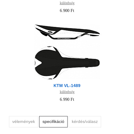
különbség
6.900 Ft
KTM VL-1489
különbség
6.990 Ft
vélemények
specifikáció
kérdés/válasz