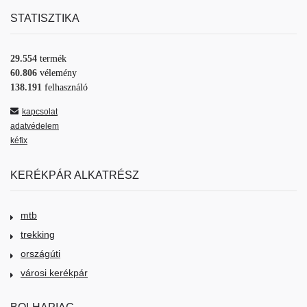
STATISZTIKA
29.554
termék
60.806
vélemény
138.191
felhasználó
kapcsolat
adatvédelem
kéfix
KERÉKPÁR ALKATRÉSZ
mtb
trekking
országúti
városi kerékpár
BOLHAPIAC