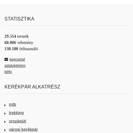
STATISZTIKA
29.554
termék
60.806
vélemény
138.180
felhasználó
kapcsolat
adatvédelem
kéfix
KERÉKPÁR ALKATRÉSZ
mtb
trekking
országúti
városi kerékpár