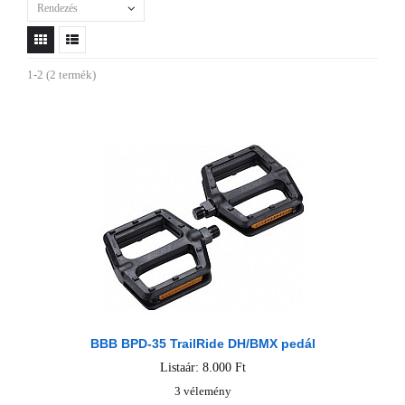
Rendezés
1-2 (2 termék)
BBB BPD-35 TrailRide DH/BMX pedál
Listaár: 8.000 Ft
3 vélemény