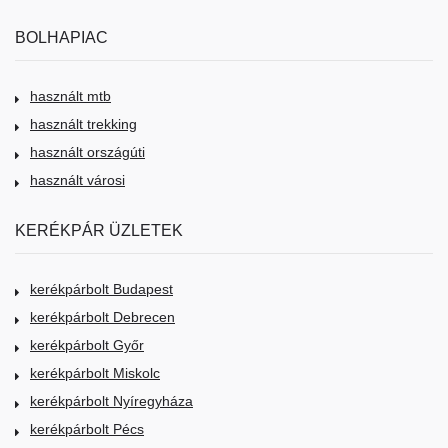
BOLHAPIAC
használt mtb
használt trekking
használt országúti
használt városi
KERÉKPÁR ÜZLETEK
kerékpárbolt Budapest
kerékpárbolt Debrecen
kerékpárbolt Győr
kerékpárbolt Miskolc
kerékpárbolt Nyíregyháza
kerékpárbolt Pécs