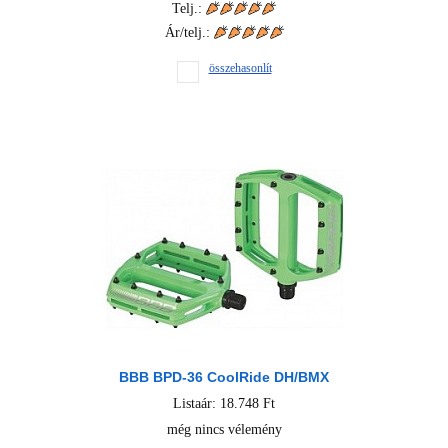
Telj.:
Ár/telj.:
összehasonlít
BBB BPD-36 CoolRide DH/BMX
Listaár: 18.748 Ft
még nincs vélemény