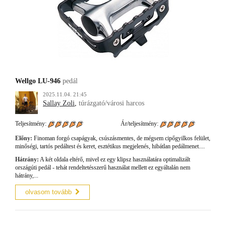
Wellgo LU-946
pedál
2025.11.04. 21:45
Sallay Zoli
,
túrázgató/városi harcos
Teljesítmény:
Ár/teljesítmény:
Előny:
Finoman forgó csapágyak, csúszásmentes, de mégsem cipőgyilkos felület,
minőségi, tartós pedáltest és keret, esztétikus megjelenés, hibátlan pedálmenet....
Hátrány:
A két oldala eltérő, mivel ez egy klipsz használatára optimalizált
országúti pedál - tehát rendeltetésszerű használat mellett ez egyáltalán nem
hátrány,...
olvasom tovább