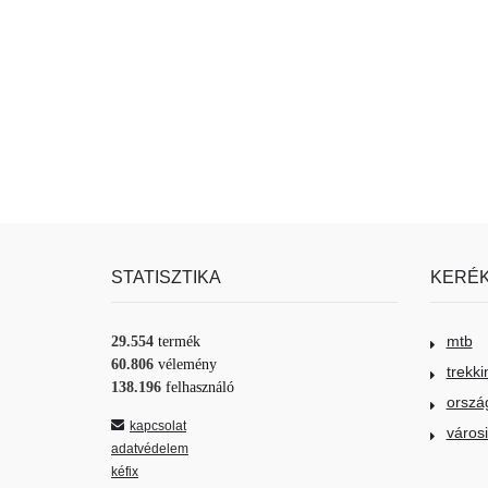
STATISZTIKA
KERÉK
mtb
29.554
termék
60.806
vélemény
trekki
138.196
felhasználó
orszá
kapcsolat
város
adatvédelem
kéfix