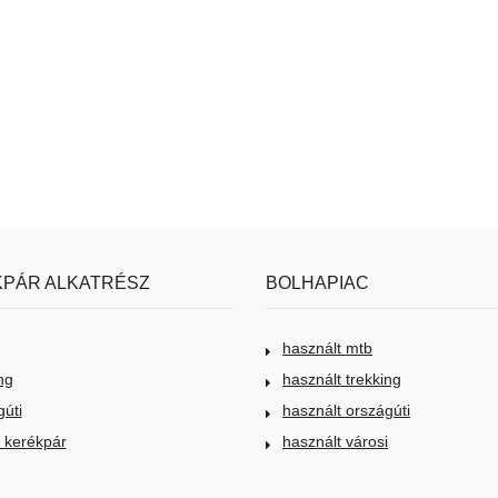
PÁR ALKATRÉSZ
BOLHAPIAC
használt mtb
ng
használt trekking
gúti
használt országúti
i kerékpár
használt városi