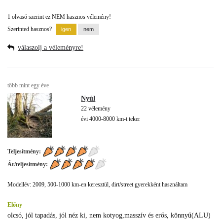
1 olvasó szerint ez NEM hasznos vélemény!
Szerinted hasznos?
válaszolj a véleményre!
több mint egy éve
Nyúl
22 vélemény
évi 4000-8000 km-t teker
Teljesítmény:
Ár/teljesítmény:
Modellév: 2009, 500-1000 km-en keresztül, dirt/street gyerekként használtam
Előny
olcsó, jól tapadás, jól néz ki, nem kotyog,masszív és erős, könnyű(ALU)