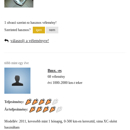
1 olvasó szerint ez hasznos vélemény!
Szerinted hasznos?
válaszolj a véleményre!
több mint egy éve
Bmx.-es
68 vélemény
évi 1000-2000 km-t teker
Teljesítmény:
Ár/teljesítmény:
Modellév: 2011, kevesebb mint 1 hónapig, 0-500 km-en keresztül, sima XC-sként
használtam