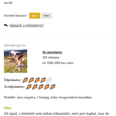
occóé
Szerinted hasznos?
válaszolj a véleményre!
több mint egy éve
dr.anonimus
296 vélemény
évi 1000-2000 km-t teker
Teljesítmény:
Ár/teljesítmény:
Modellév: nincs megadva, 3 hónapig, triálos fenegyerekként használtam
Előny
Jól tapad, a tömítését nem tudom kihasználni, mert port kaphat, max de