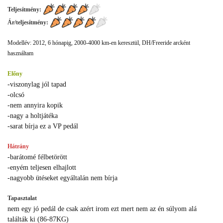
Teljesítmény:
Ár/teljesítmény:
Modellév: 2012, 6 hónapig, 2000-4000 km-en keresztül, DH/Freeride arcként
használtam
Előny
-viszonylag jól tapad
-olcsó
-nem annyira kopik
-nagy a holtjátéka
-sarat bírja ez a VP pedál
Hátrány
-barátomé félbetörött
-enyém teljesen elhajlott
-nagyobb ütéseket egyáltalán nem bírja
Tapasztalat
nem egy jó pedál de csak azért irom ezt mert nem az én súlyom alá
találták ki (86-87KG)