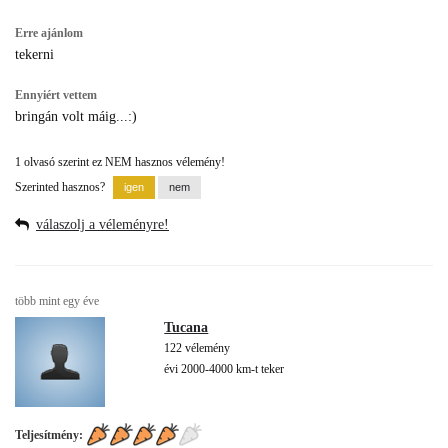
Erre ajánlom
tekerni
Ennyiért vettem
bringán volt máig...:)
1 olvasó szerint ez NEM hasznos vélemény!
Szerinted hasznos?
válaszolj a véleményre!
több mint egy éve
Tucana
122 vélemény
évi 2000-4000 km-t teker
Teljesítmény: