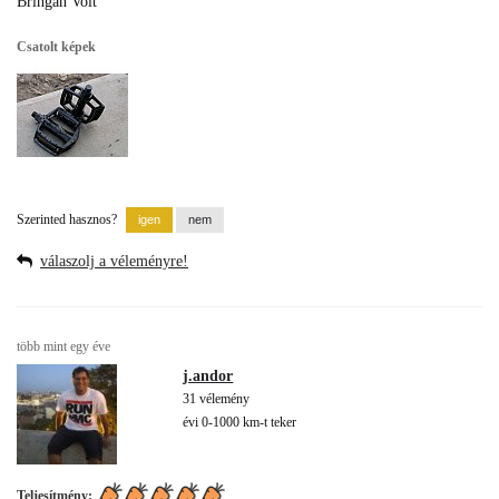
Bringán Volt
Csatolt képek
Szerinted hasznos?
válaszolj a véleményre!
több mint egy éve
j.andor
31 vélemény
évi 0-1000 km-t teker
Teljesítmény: