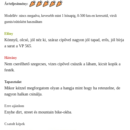
Ár/teljesítmény:
Modellév: nincs megadva, kevesebb mint 1 hónapig, 0-500 km-en keresztül, virsli
gumis/oútisként használtam
Előny
Könnyű, olcsó, jól néz ki, száraz cipővel nagyon jól tapad, erős, jól bírja
a sarat a VP 565.
Hátrány
Nem cserélhető szegecses, vizes cipővel csúszik a lábam, kicsit kopik a
festék.
Tapasztalat
Mikor kézzel megforgatom olyan a hangja mint hogy ha reteszelne, de
nagyon halkan csinálja.
Erre ajánlom
Enyhe dirt, street és mountain bike-okba.
Csatolt képek