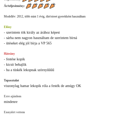
Ár/teljesítmény:
Modellév: 2012, több mint 1 évig, dirt/street gyerekként használtam
Előny
- szerintem tök király az árához képest
- sárba nem nagyon használtam de szerintem bírná
- ütéseket elég jól bírja a VP 565
Hátrány
- festése kopik
- kicsit behajlik
- ha a tüskék lekopnak szörnyűűűű
Tapasztalat
viszonylag hamar lekopik róla a festék de amúgy OK
Erre ajánlom
mindenre
Ennyiért vettem