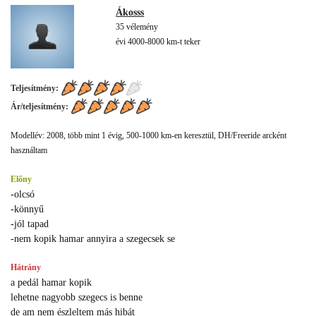
Ákosss
35 vélemény
évi 4000-8000 km-t teker
Teljesítmény:
Ár/teljesítmény:
Modellév: 2008, több mint 1 évig, 500-1000 km-en keresztül, DH/Freeride arcként
használtam
Előny
-olcsó
-könnyű
-jól tapad
-nem kopik hamar annyira a szegecsek se
Hátrány
a pedál hamar kopik
lehetne nagyobb szegecs is benne
de am nem észleltem más hibát