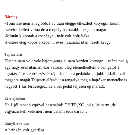
Hátrány
-Tömítése nem a legjobb,1 év után eléggé elkezdett kotyogni,lassan
cserélni kellett volna,de a tengely hamarabb megadta magát
-Miután kikpotak a csapágyai, már volt holtjátéka
-Festése elég kopós,a képen 1 éves használat után nézett ki így
Tapasztalat
Eleinte nem volt vele bajom,amíg el nem kezdett kotyogni...utána pedig
egy nagy esés után,amikor valószínűleg elemelkedtem a bringától 1
ugratásnál,és az érkezésnél rápuffantam a pedálokra,a jobb oldali pedál
megadta magát.Teljesen elferdült a tengelye,még a hajtókar menetébe is
hagyott 1 kis ferdeséget...de a bal pedál teljesen ép maradt.
Erre ajánlom
Ha 1 jól tapadó cipővel használod: DH/FR,XC...végülis bármi,de
vigyázni kell vele,mert nem valami erős darab...
Ennyiért vettem
A bringán volt gyárilag.