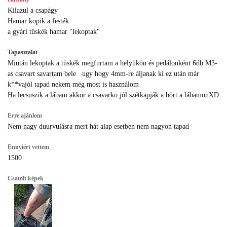
Kilazul a csapágy
Hamar kopik a festék
a gyári tüskék hamar "lekoptak"
Tapasztalat
Miután lekoptak a tüskék megfurtam a helyükön és pedálonként 6db M3-
as csavart savartam bele ugy hogy 4mm-re áljanak ki ez után már
k**vajól tapad nekem még most is használom
Ha lecsuszik a lábam akkor a csavarko jól szétkapják a bört a lábamonXD
Erre ajánlom
Nem nagy duurvulásra mert hát alap esetben nem nagyon tapad
Ennyiért vettem
1500
Csatolt képek