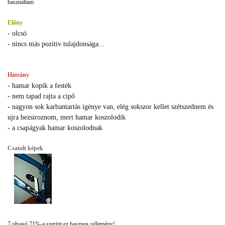
használtam
Előny
- olcsó
- nincs más pozitiv tulajdonsága...
Hátrány
- hamar kopik a festék
- nem tapad rajta a cipő
- nagyon sok karbantartás igénye van, elég sokszor kellet szétszednem és
ujra bezsiroznom, mert hamar koszolodik
- a csapágyak hamar koszolodnak
Csatolt képek
7 olvasó 71%-a szerint ez hasznos vélemény!