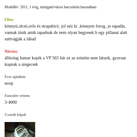
Modellév: 2011, 1 évig, túrázgató/városi harcosként használtam
Előny
könnyü,olcsó,erős és strapabiró, jol néz ki ,könnyen forog, jo tapadás,
vannak tüsik amik tapadnak de nem olyan hegyesek h egy pillanat alatt
szétvágják a lábad
Hátrány
állitolag hamar kopik a VP 565 bár ez az ezüstön nem látszik, gyorsan
kopnak a szegecsek
Erre ajánlom
terep
Ennyiért vettem
3-4000
Csatolt képek