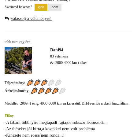
Szerinted hasznos?
válaszolj a véleményre!
több mint egy éve
Dani94
83 vélemény
évi 2000-4000 km-t teker
Teljesítmény:
Ár/teljesítmény:
Modellév: 2009, 1 évig, 4000-8000 km-en keresztül, DH/Freeride arcként használtam
Előny
-A lábam többnyire megtapadt rajta,de sokszor lecsúszott...
-Az ütéseket jól bírta,a kövekkel nem volt probléma
-Kinézete nem rossz(nem ronda...)