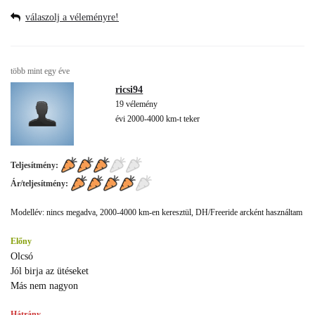
válaszolj a véleményre!
több mint egy éve
ricsi94
19 vélemény
évi 2000-4000 km-t teker
Teljesítmény:
Ár/teljesítmény:
Modellév: nincs megadva, 2000-4000 km-en keresztül, DH/Freeride arcként használtam
Előny
Olcsó
Jól birja az ütéseket
Más nem nagyon
Hátrány