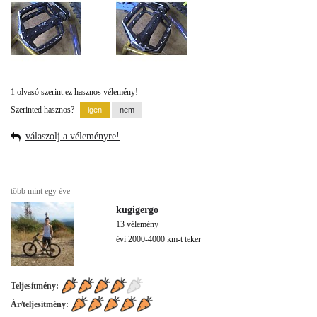
1 olvasó szerint ez hasznos vélemény!
Szerinted hasznos?
válaszolj a véleményre!
több mint egy éve
kugigergo
13 vélemény
évi 2000-4000 km-t teker
Teljesítmény:
Ár/teljesítmény: