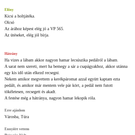
Előny
Kicsi a holtjátéka.
Olcsó
Az árához képest elég jó a VP 565.
Az ütéseket, elég jól bírja.
Hátrány
Ha vizes a lábam akkor nagyon hamar lecsúszika pedálról a lábam.
A sarat nem szereti, mert ha bemegy a sár a csapágyakhoz, akkor utánna
egy kis idő után elkezd recsegni.
Nekem amikor megvettem a kerékpáromat azzal együtt kaptam ezta
pedált, és amikor már mentem vele pár kört, a pedál nem futott
tökéletesen, recsegett és akadt.
A festése még a hátránya, nagyon hamar lekopik róla.
Erre ajánlom
Városba, Túra
Ennyiért vettem