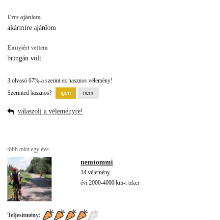
Erre ajánlom
akármire ajánlom
Ennyiért vettem
bringán volt
3 olvasó 67%-a szerint ez hasznos vélemény!
Szerinted hasznos?
válaszolj a véleményre!
több mint egy éve
nemtommi
34 vélemény
évi 2000-4000 km-t teker
Teljesítmény: