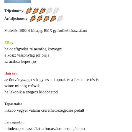
Teljesítmény:
Ár/teljesítmény:
Modellév: 2006, 6 hónapig, BMX gyilkolóként használtam
Előny
ha odafigyelsz rá nemfog kotyogni
a koszt viszonylag jól birja
az árához képest jó
Hátrány
az öntvényszegecsek gyorsan kopnak,és a fekete festés is
szinte mindig csúszik
ha lekopik a szegecs kidobhatod
Tapasztalat
inkább vegyél valami cserélhetőszegecses pedált
Erre ajánlom
mindenapos használatra.bmxezésre nem ajánlom