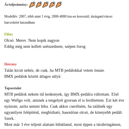
Ár/teljesítmény:
Modellév: 2007, több mint 1 évig, 2000-4000 km-en keresztül, túrázgató/városi
harcosként használtam
Előny
Olcsó. Merev. Nem kopik nagyon
Eddig még nem kellett szétszednem, szépen forog
Hátrány
Talán kicsit nehéz, de csak, ha MTB pedálokkal vetem össsze.
BMX pedálok között átlagos súlyú
Tapasztalat
MTB pedálok nekem túl keskenyek, így BMX-pedálra váltottam. Első
egy Wellgo volt, aminek a tengelyét gyorsan el is ferdítettem. Ezt két éve
nyúzom, azóta semmi hiba. Csak akkor cserélném, ha találnék egy
ugyanilyen felépítésű, megbízható, hasonlóan olcsó, de könnyebb pedált.
Szerk.:
Most már 3 éve teljesít alattam hibátlanul, most éppen a túrabringámon,