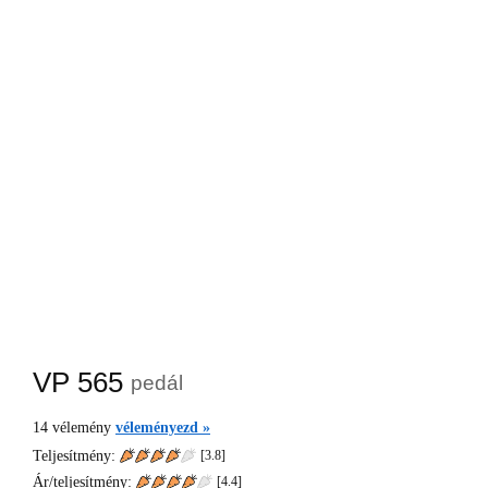
VP 565
pedál
14
vélemény
véleményezd »
Teljesítmény:
[3.8]
Ár/teljesítmény:
[
4.4
]