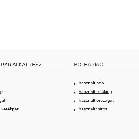
PÁR ALKATRÉSZ
BOLHAPIAC
használt mtb
ng
használt trekking
gúti
használt országúti
i kerékpár
használt városi