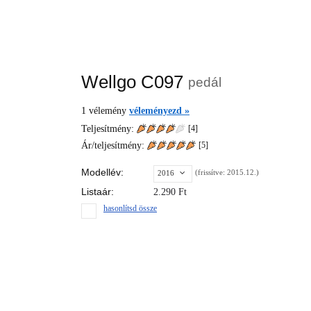
Wellgo C097
pedál
1
vélemény
véleményezd »
Teljesítmény:
[4]
Ár/teljesítmény:
[
5
]
Modellév:
(frissítve: 2015.12.)
2016
Listaár:
2.290
Ft
hasonlítsd össze