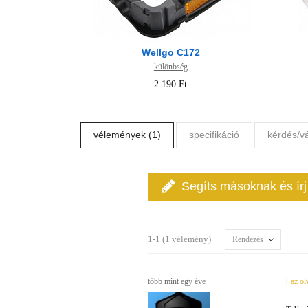
Wellgo C172
különbség
2.190 Ft
vélemények (1)
specifikáció
kérdés/v
Segíts másoknak és ír
1-1 (1 vélemény)
Rendezés
több mint egy éve
[ az o