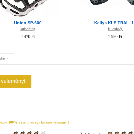
Union SP-600
Kellys KLS TRAIL 1
különbség
különbség
2.470 Ft
1.990 Ft
álasz
j véleményt
lvasók
100%
-a szerint ez egy hasznos vélemény ]