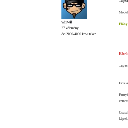
Teljes
Modell
wirwil
Előny
27 vélemény
évi 2000-4000 km-t teker
Hátrá
Tapasz
Erre 
Ennyi
vette
Csatol
képek