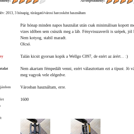
ítmény:
Ár/teljesítmény:
év: 2013, 3 hónapig, túrázgató/városi harcosként használtam
Pár hónap minden napos használat után csak minimálisan kopott me
vizes időben sem csúszik meg a láb. Fényvisszaverői is szépek, jól k
Nem kotyog, stabil maradt.
Olcsó.
ny
Talán kicsit gyorsan kopik a Wellgo C097, de ezért az árért... :)
talat
Nem akartam fémpedált venni, ezért választottam ezt a típust. Jó vá
meg vagyok vele elégedve.
ajánlom
Városban használtam, erre.
ért
1600
m
t