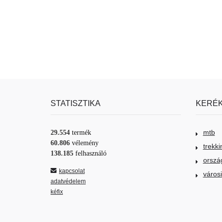
STATISZTIKA
KERÉK
mtb
29.554
termék
60.806
vélemény
trekki
138.185
felhasználó
orszá
kapcsolat
város
adatvédelem
kéfix