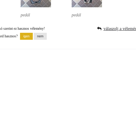
pedál
pedál
só szerint ez hasznos vélemény!
válaszolj a vélemé
ted hasznos?