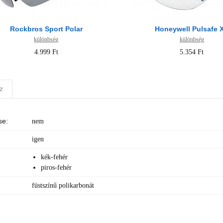
Rockbros Sport Polar
Honeywell Pulsafe 
különbség
különbség
4.999 Ft
5.354 Ft
z
se:
nem
igen
kék-fehér
piros-fehér
:
füstszínű polikarbonát