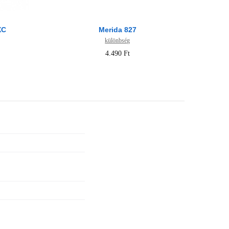
XC
Merida 827
különbség
4.490 Ft