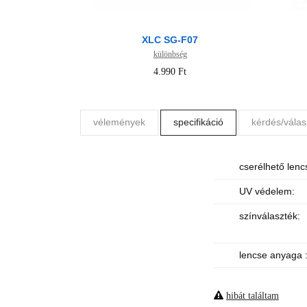
XLC SG-F07
különbség
4.990 Ft
vélemények
specifikáció
kérdés/válas
cserélhető lenc
UV védelem:
színválaszték:
lencse anyaga 
hibát találtam