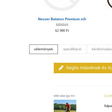
Neuzer Balaton Premium női
különbség
62.900 Ft
vélemények
specifikáció
kérdés/válas
Segíts másoknak és ír
több mint egy éve
[ az o
Teljes