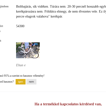
ajánlom
Boltbajárás, sík vidéken. Túrára nem. 20-30 percnél hosszabb egy
kerékpározásra nem. Földútra elmegy, de nem élvezetes vele. Ez il
percre elugrok valahova" kerékpár.
ért
54300
m
t
Ehun e
asó 91%-a szerint ez hasznos vélemény!
ted hasznos?
Ha a termékkel kapcsolatos kérdésed van,