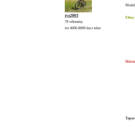
Modell
rcs2003
Előny
78 vélemény
évi 4000-8000 km-t teker
Hátrá
Tapasz