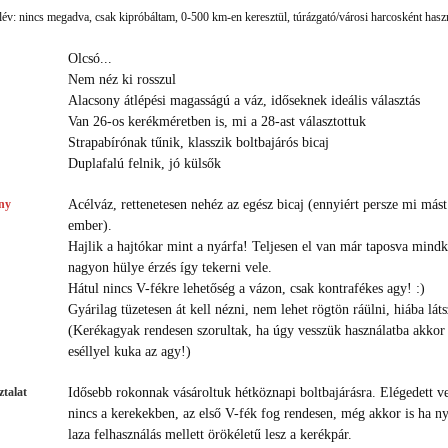
év: nincs megadva, csak kipróbáltam, 0-500 km-en keresztül, túrázgató/városi harcosként hasz
Olcsó...
Nem néz ki rosszul
Alacsony átlépési magasságú a váz, időseknek ideális választás
Van 26-os kerékméretben is, mi a 28-ast választottuk
Strapabírónak tűnik, klasszik boltbajárós bicaj
Duplafalú felnik, jó külsők
ny
Acélváz, rettenetesen nehéz az egész bicaj (ennyiért persze mi mást
ember).
Hajlik a hajtókar mint a nyárfa! Teljesen el van már taposva mindk
nagyon hülye érzés így tekerni vele.
Hátul nincs V-fékre lehetőség a vázon, csak kontrafékes agy! :)
Gyárilag tüzetesen át kell nézni, nem lehet rögtön ráülni, hiába lát
(Kerékagyak rendesen szorultak, ha úgy vesszük használatba akkor
eséllyel kuka az agy!)
talat
Idősebb rokonnak vásároltuk hétköznapi boltbajárásra. Elégedett v
nincs a kerekekben, az első V-fék fog rendesen, még akkor is ha ny
laza felhasználás mellett örökéletű lesz a kerékpár.