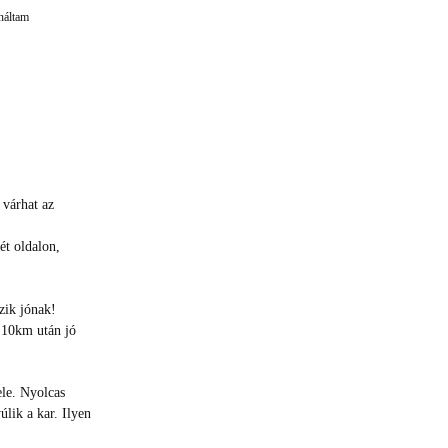
náltam
 várhat az
ét oldalon,
szik jónak!
 10km után jó
ele. Nyolcas
úlik a kar. Ilyen