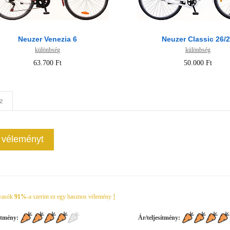
Neuzer Venezia 6
Neuzer Classic 26/
különbség
különbség
63.700 Ft
50.000 Ft
z
j véleményt
lvasók
91%
-a szerint ez egy hasznos vélemény ]
ítmény:
Ár/teljesítmény: