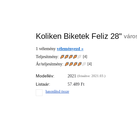
Koliken Biketek Feliz 28"
város
1
vélemény
véleményezd »
Teljesítmény:
[4]
Ár/teljesítmény:
[
4
]
Modellév:
2021
(frissítve: 2021.03.)
Listaár:
57.489
Ft
hasonlítsd össze