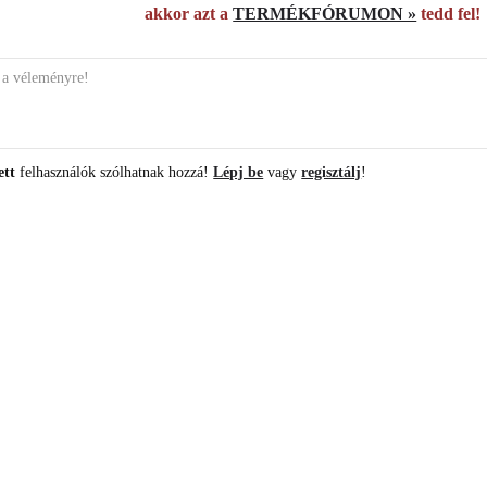
akkor azt a
TERMÉKFÓRUMON »
tedd fel!
ett
felhasználók szólhatnak hozzá!
Lépj be
vagy
regisztálj
!