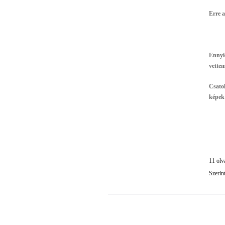
Erre 
Ennyi
vette
Csatol
képek
11 olv
Szerin