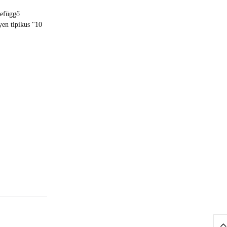
befüggő
yen tipikus "10