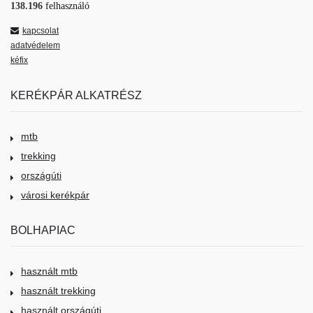
138.196
felhasználó
kapcsolat
adatvédelem
kéfix
KERÉKPÁR ALKATRÉSZ
mtb
trekking
országúti
városi kerékpár
BOLHAPIAC
használt mtb
használt trekking
használt országúti