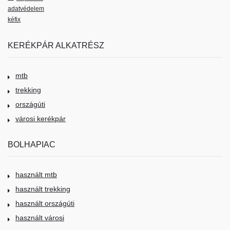
adatvédelem
kéfix
KERÉKPÁR ALKATRÉSZ
mtb
trekking
országúti
városi kerékpár
BOLHAPIAC
használt mtb
használt trekking
használt országúti
használt városi