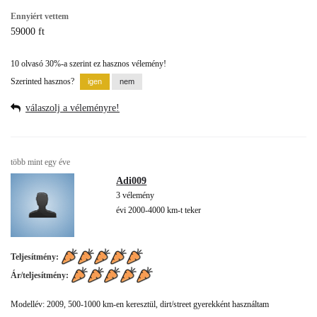
Ennyiért vettem
59000 ft
10 olvasó 30%-a szerint ez hasznos vélemény!
Szerinted hasznos?
válaszolj a véleményre!
több mint egy éve
Adi009
3 vélemény
évi 2000-4000 km-t teker
Teljesítmény:
Ár/teljesítmény:
Modellév: 2009, 500-1000 km-en keresztül, dirt/street gyerekként használtam