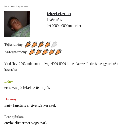
több mint egy éve
feherkrisztian
1 vélemény
évi 2000-4000 km-t teker
Teljesítmény:
Ár/teljesítmény:
Modellév: 2003, több mint 1 évig, 4000-8000 km-en keresztül, dirt/street gyerekként
használtam
Előny
erős váz jó fékek erős hajtás
Hátrány
nagy lánctányér gyenge kerekek
Erre ajánlom
enyhe dirt street vagy park