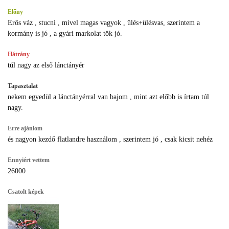
Előny
Erős váz , stucni , mivel magas vagyok , ülés+ülésvas, szerintem a
kormány is jó , a gyári markolat tök jó.
Hátrány
túl nagy az első lánctányér
Tapasztalat
nekem egyedül a lánctányérral van bajom , mint azt előbb is írtam túl
nagy.
Erre ajánlom
és nagyon kezdő flatlandre használom , szerintem jó , csak kicsit nehéz
Ennyiért vettem
26000
Csatolt képek