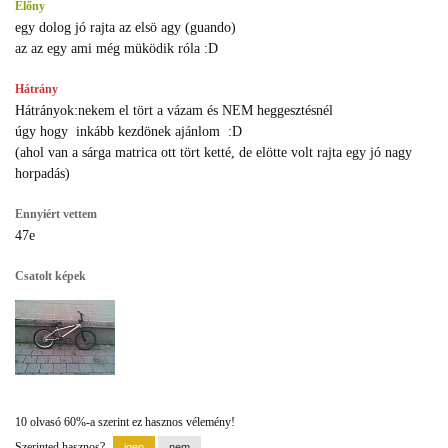
Előny
egy dolog jó rajta az elsö agy (guando)
az az egy ami még müködik róla :D
Hátrány
Hátrányok:nekem el tört a vázam és NEM heggesztésnél
úgy hogy inkább kezdönek ajánlom :D
(ahol van a sárga matrica ott tört ketté, de elötte volt rajta egy jó nagy
horpadás)
Ennyiért vettem
47e
Csatolt képek
10 olvasó 60%-a szerint ez hasznos vélemény!
Szerinted hasznos?