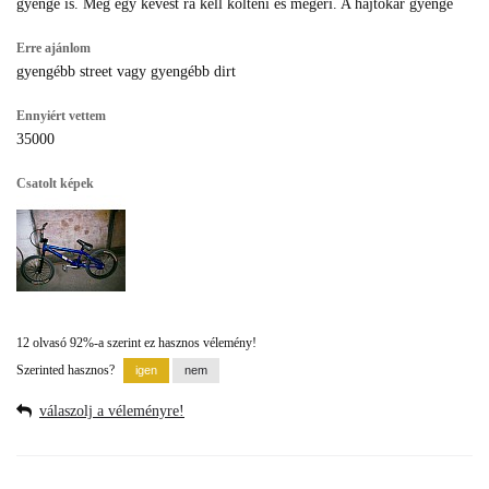
gyenge is. Még egy kevest rá kell költeni és megéri. A hajtókar gyenge
Erre ajánlom
gyengébb street vagy gyengébb dirt
Ennyiért vettem
35000
Csatolt képek
12 olvasó 92%-a szerint ez hasznos vélemény!
Szerinted hasznos?
válaszolj a véleményre!