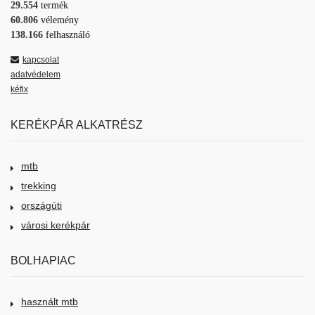
29.554
termék
60.806
vélemény
138.166
felhasználó
kapcsolat
adatvédelem
kéfix
KERÉKPÁR ALKATRÉSZ
mtb
trekking
országúti
városi kerékpár
BOLHAPIAC
használt mtb