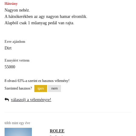
Hátrány
Nagyon nehéz.
A hátsókerékben az agy nagyon hamar elromlik.
Alapból csak 1 műanyag pedál van rajta.
Erre ajánlom
Dirt
Ennyiért vettem
55000
8 olvasó 63%-a szerint ez hasznos vélemény!
Szerinted hasznos?
válaszolj a véleményre!
több mint egy éve
ROLEE