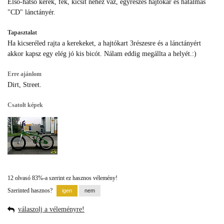
Első-hátsó kerék, fék, kicsit nehéz váz, egyrészes hajtókar és hatalmas
"CD" lánctányér.
Tapasztalat
Ha kicseréled rajta a kerekeket, a hajtókart 3részesre és a lánctányért
akkor kapsz egy elég jó kis bicót. Nálam eddig megállta a helyét.:)
Erre ajánlom
Dirt, Street.
Csatolt képek
12 olvasó 83%-a szerint ez hasznos vélemény!
Szerinted hasznos?
válaszolj a véleményre!