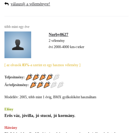
válaszolj a véleményre!
több mint egy éve
Norby0627
2 vélemény
évi 2000-4000 km-t teker
[ az olvasók
83%
-a szerint ez egy hasznos vélemény ]
Teljesítmény:
Ár/teljesítmény:
Modellév: 2005, több mint 1 évig, BMX gyilkolóként használtam
Előny
Erős váz, jóvilla, jó stucni, jó kormány.
Hátrány