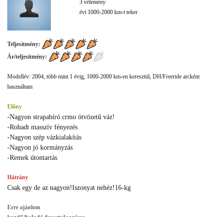
3 vélemény
évi 1000-2000 km-t teker
Teljesítmény:
Ár/teljesítmény:
Modellév: 2004, több mint 1 évig, 1000-2000 km-en keresztül, DH/Freeride arcként
használtam
Előny
-Nagyon strapabíró crmo ötvözetű váz!
-Rohadt masszív fényezés
-Nagyon szép vázkialakítás
-Nagyon jó kormányzás
-Remek útontartás
Hátrány
Csak egy de az nagyon!Iszonyat nehéz!16-kg
Erre ajánlom