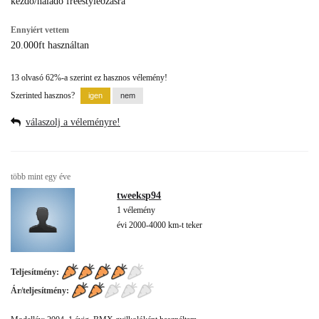
kezdő/haladó freestyleozásra
Ennyiért vettem
20.000ft használtan
13 olvasó 62%-a szerint ez hasznos vélemény!
Szerinted hasznos?
válaszolj a véleményre!
több mint egy éve
tweeksp94
1 vélemény
évi 2000-4000 km-t teker
Teljesítmény:
Ár/teljesítmény: