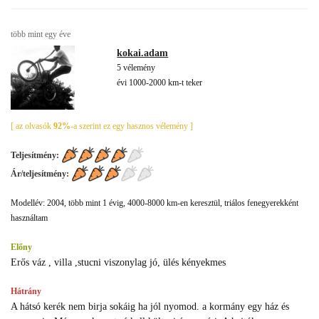
több mint egy éve
kokai.adam
5 vélemény
évi 1000-2000 km-t teker
[ az olvasók
92%
-a szerint ez egy hasznos vélemény ]
Teljesítmény:
Ár/teljesítmény:
Modellév: 2004, több mint 1 évig, 4000-8000 km-en keresztül, triálos fenegyerekként
használtam
Előny
Erős váz , villa ,stucni viszonylag jó, ülés kényekmes
Hátrány
A hátsó kerék nem birja sokáig ha jól nyomod. a kormány egy ház és