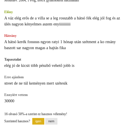
Modellév: 2004, 1 évig, BMX gyilkolóként használtam
Előny
A váz elég erős de a villa se a leg rosszabb a hátsó fék elég jól fog és az
ülés nagyon kényelmes aszem enyiiiiiiiiii
Hátrány
A hátsó kerék fossssss ngyon ratyi 1 hónap után szétment a ko rmány
baszott sar nagyon magas a hajtás fika
Tapasztalat
elég jó de kicsit több pénzbő vehető jobb is
Erre ajánlom
street de ne túl keményen mert szétesik
Ennyiért vettem
30000
16 olvasó 50%-a szerint ez hasznos vélemény!
Szerinted hasznos?