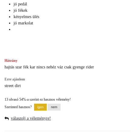
jó pedál
jó fékek
kényelmes ülés
jó markolat
Hátrány
hajtás szar fék kar nincs nehéz váz csak gyenge rider
Erre ajánlom
street dirt
13 olvasó 54%-a szerint ez hasznos vélemény!
Szerinted hasznos?
válaszolj a véleményre!