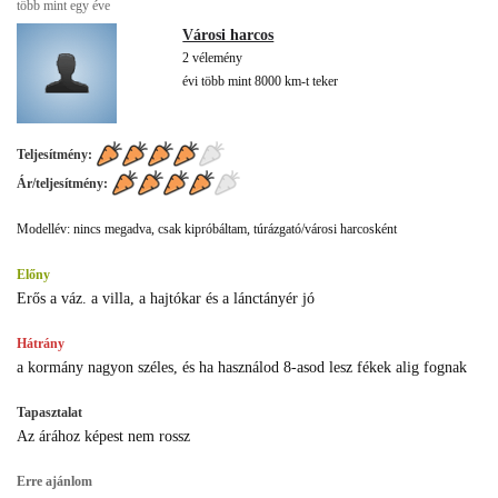
több mint egy éve
Városi harcos
2 vélemény
évi több mint 8000 km-t teker
Teljesítmény:
Ár/teljesítmény:
Modellév: nincs megadva, csak kipróbáltam, túrázgató/városi harcosként
Előny
Erős a váz. a villa, a hajtókar és a lánctányér jó
Hátrány
a kormány nagyon széles, és ha használod 8-asod lesz fékek alig fognak
Tapasztalat
Az árához képest nem rossz
Erre ajánlom