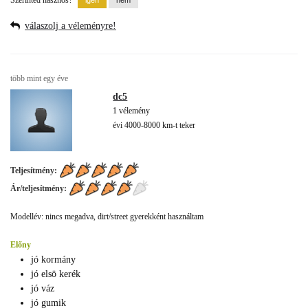
Szerinted hasznos?
válaszolj a véleményre!
több mint egy éve
dc5
1 vélemény
évi 4000-8000 km-t teker
Teljesítmény:
Ár/teljesítmény:
Modellév: nincs megadva, dirt/street gyerekként használtam
Előny
jó kormány
jó elsö kerék
jó váz
jó gumik