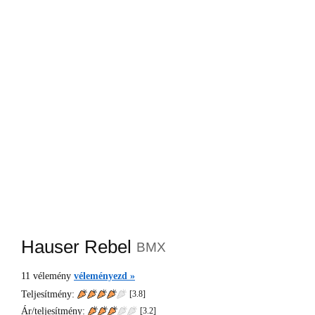
Hauser Rebel
BMX
11
vélemény
véleményezd »
Teljesítmény:
[3.8]
Ár/teljesítmény:
[
3.2
]