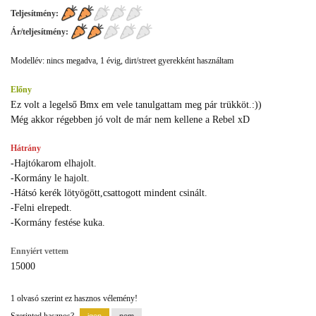
Teljesítmény:
Ár/teljesítmény:
Modellév: nincs megadva, 1 évig, dirt/street gyerekként használtam
Előny
Ez volt a legelső Bmx em vele tanulgattam meg pár trükköt.:))
Még akkor régebben jó volt de már nem kellene a Rebel xD
Hátrány
-Hajtókarom elhajolt.
-Kormány le hajolt.
-Hátsó kerék lötyögött,csattogott mindent csinált.
-Felni elrepedt.
-Kormány festése kuka.
Ennyiért vettem
15000
1 olvasó szerint ez hasznos vélemény!