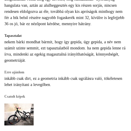
hangulata van, aztán az alulheggesztés egy kis részen sorjás, nincsen
rendesen eldolgozva az éle, továbbá olyan kis apróságok minthogy nem
fér a htk belső részére nagyobb fogaskerék mint 32, kívülre is legfejjebb
36 os jó, bár ez nézőpont kérdése, mennyire hátrány.
Tapasztalat
nekem bárki mondhat bármit, hogy így gepida, úgy gepida, a név nem
számít szinte semmit, ezt tapasztalatból mondom. ha nem gepida lenne rá
írva, mindenki az egekig magasztalná irányíthatóságát, könnyedségét,
geometriáját.
Erre ajánlom
inkább csak dirt, ez a geometria inkább csak ugrálásra való, tökéletesen
lehet irányítani a levegőben.
Csatolt képek