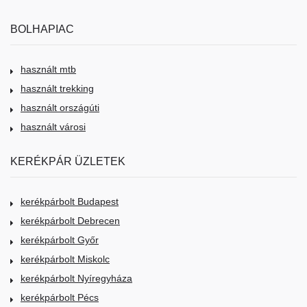
BOLHAPIAC
használt mtb
használt trekking
használt országúti
használt városi
KERÉKPÁR ÜZLETEK
kerékpárbolt Budapest
kerékpárbolt Debrecen
kerékpárbolt Győr
kerékpárbolt Miskolc
kerékpárbolt Nyíregyháza
kerékpárbolt Pécs