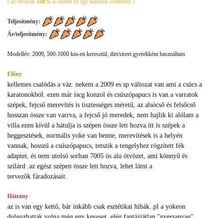
[ az olvasók
100%
-a szerint ez egy hasznos vélemény ]
Teljesítmény:
Ár/teljesítmény:
Modellév: 2009, 500-1000 km-en keresztül, dirt/street gyerekként használtam
Előny
kellemes csalódás a váz. nekem a 2009 es sp változat van ami a csúcs a
karatonokból. ezen már iscg konzol és csúszópapucs is van.a varratok
szépek, fejcső merevítés is tisztességes méretű, az alsócső és felsőcső
hosszan össze van varrva, a fejcső jó meredek, nem hajlik ki alólam a
villa.ezen kívül a hátulja is szépen össze lett hozva.itt is szépek a
heggesztések, normális yoke van benne, merevítések is a helyén
vannak, hosszú a csúszópapucs, tetszik a tengelyhez rögzített fék
adapter, és nem utolsó sorban 7005 ös alu ötvözet, ami könnyű és
szilárd .az egész szépen össze lett hozva, lehet látni a
tervezők fáradozásait.
Hátrány
az is van egy kettő, bár inkább csak esztétikai hibák..pl a yokeon
dolgozhattak volna még egy keveset, elég fantáziátlan "nyersanyag"