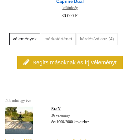
Caprine Dual
különbség
30.000 Ft
vélemények
márkatörténet
kérdés/válasz (4)
Segíts másoknak és írj véleményt
több mint egy éve
StaN
36 vélemény
évi 1000-2000 km-t teker