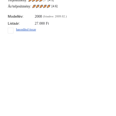
Teljesítmény:
[4.3]
Ár/teljesítmény:
[
4.6
]
Modellév:
2008
(frissítve: 2009.02.)
Listaár:
27.000
Ft
hasonlítsd össze