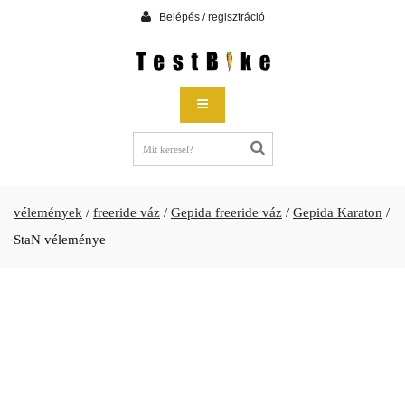
Belépés / regisztráció
vélemények
/
freeride váz
/
Gepida freeride váz
/
Gepida Karaton
/
StaN véleménye