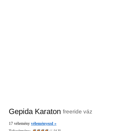
Gepida Karaton
freeride váz
17
vélemény
véleményezd »