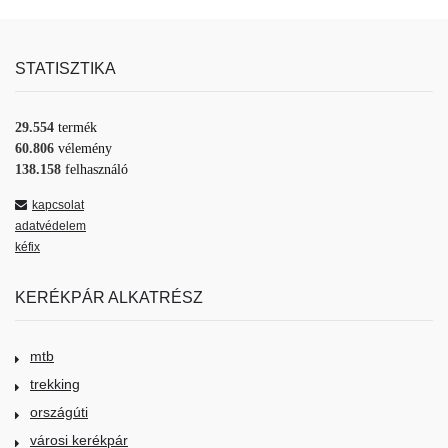
STATISZTIKA
29.554
termék
60.806
vélemény
138.158
felhasználó
kapcsolat
adatvédelem
kéfix
KERÉKPÁR ALKATRÉSZ
mtb
trekking
országúti
városi kerékpár