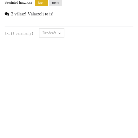
Szerinted hasznos?
2 válasz! Válaszolj te is!
1-1 (1 vélemény)
Rendezés