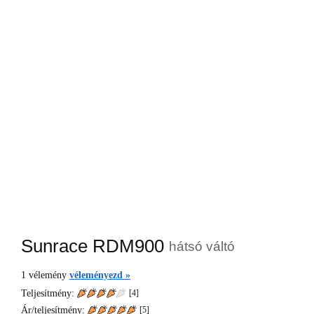
Sunrace RDM900
hátsó váltó
1
vélemény
véleményezd »
Teljesítmény:
[4]
Ár/teljesítmény:
[
5
]