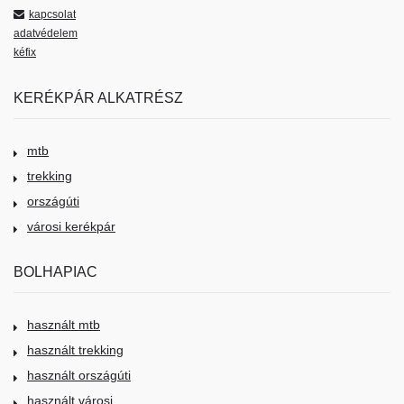
kapcsolat
adatvédelem
kéfix
KERÉKPÁR ALKATRÉSZ
mtb
trekking
országúti
városi kerékpár
BOLHAPIAC
használt mtb
használt trekking
használt országúti
használt városi