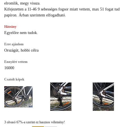
elromlik, megy vissza.
Kifejezetten a 11-46 9 sebességes fogsor miatt vettem, max 51 fogat tud
papíron. Árban szerintem elfogadható.
Hátrány
Egyelőre nem tudok.
Erre ajánlom
Országút, hobbi célra
Ennyiért vettem
16000
Csatolt képek
3 olvasó 67%-a szerint ez hasznos vélemény!