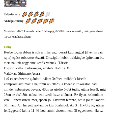
Teljesítmény:
Ár/teljesítmény:
Modellév: 2022, kevesebb mint 1 hónapig, 0-500 km-en keresztül, túrázgató/városi
harcosként használtam
Előny
Kézbe fogva ebben is sok a műanyag, bezart kuplunggal (ilyen is van
rajta) egész robosztus érzetű. Országúti hobbi trekkingbe építettem be,
mert nálunk nagy emelkedők vannak. Társai:
Fogsor: Zitto 9 sebességes, áttétele 11-46 (!!!)
Váltókar: Shimano Acera
1x9 es rendszerbe ajánlott, nálam 3x9ben működik kisebb
kompromisszumal: a hajtómű 48/38/28, a középső fokozaton hatul
minden sebességet bevesz, 48on az utolsó 6-7et tudja, utána feszül, míg
28on az első 5öt, utána nem szedi össze a láncot. Ez ilyen, számoltam
vele. Láncfeszítése meglepően jó. Elvittem terepre, ott is jól működött.
Shimano XT helyett raktam be kipróbálasból. Az Xt 11-40ig jó, utána
felfüggesztő kell a 11-46-hoz, amin viszont nem áll egyenesen. Ha ez