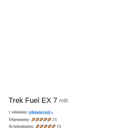
Trek Fuel EX 7
mtb
1
vélemény
véleményezd »
Teljesítmény:
[5]
Ár/teljesítmény:
[
5
]