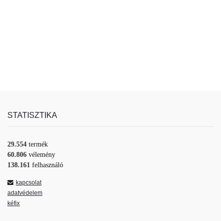
STATISZTIKA
29.554
termék
60.806
vélemény
138.161
felhasználó
kapcsolat
adatvédelem
kéfix