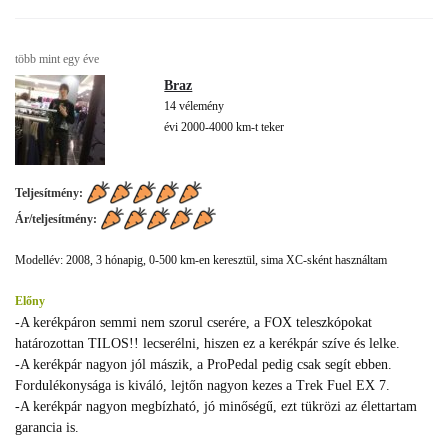
több mint egy éve
Braz
14 vélemény
évi 2000-4000 km-t teker
Teljesítmény:
Ár/teljesítmény:
Modellév: 2008, 3 hónapig, 0-500 km-en keresztül, sima XC-sként használtam
Előny
-A kerékpáron semmi nem szorul cserére, a FOX teleszkópokat
határozottan TILOS!! lecserélni, hiszen ez a kerékpár szíve és lelke.
-A kerékpár nagyon jól mászik, a ProPedal pedig csak segít ebben.
Fordulékonysága is kiváló, lejtőn nagyon kezes a Trek Fuel EX 7.
-A kerékpár nagyon megbízható, jó minőségű, ezt tükrözi az élettartam
garancia is.