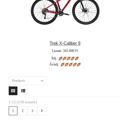
Trek X-Caliber 8
Listaár: 345.000 Ft
Telj.:
Ár/telj.:
Rendezés
1-12 (139 termék)
1
2
3