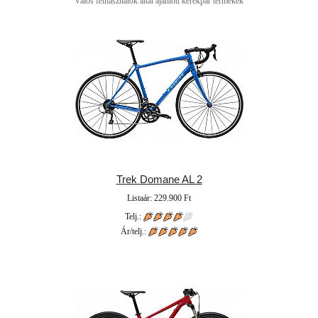
Valós felhasználók által ajánlott kerékpár termékek
Trek Domane AL 2
Listaár: 229.900 Ft
Telj.:
Ár/telj.: