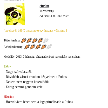
citr0m
18 vélemény
évi 2000-4000 km-t teker
[ az olvasók
100%
-a szerint ez egy hasznos vélemény ]
Teljesítmény:
Ár/teljesítmény:
Modellév: 2013, 3 hónapig, túrázgató/városi harcosként használtam
Előny
- Nagy színválaszték
- Rövidebb városi távokon kényelmes a Puhos
- Nekem nem nagyon koszolódik
- Eddig semmi gondom vele
Hátrány
- Hosszútávra lehet nem a legoptimálisabb a Puhos