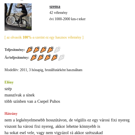
szema
42 vélemény
évi 1000-2000 km-t teker
[ az olvasók
100%
-a szerint ez egy hasznos vélemény ]
Teljesítmény:
Ár/teljesítmény:
Modellév: 2011, 3 hónapig, brutálfutárként használtam
Előny
szép
masszívak a sínek
több színben van a Csepel Puhos
Hátrány
nem a legkényelmesebb hosszútávon, de végülis ez egy városi fixi nyereg
viszont ha városi fixi nyereg, akkor lehetne könnyebb is
ha sokat esel vele, vagy nem vigyázol rá akkor szétszakad