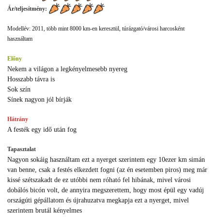
Ár/teljesítmény:
Modellév: 2011, több mint 8000 km-en keresztül, túrázgató/városi harcosként
használtam
Előny
Nekem a világon a legkényelmesebb nyereg
Hosszabb távra is
Sok szín
Sínek nagyon jól bírják
Hátrány
A festék egy idő után fog
Tapasztalat
Nagyon sokáig használtam ezt a nyerget szerintem egy 10ezer km simán
van benne, csak a festés elkezdett fogni (az én esetemben piros) meg már
kissé szétszakadt de ez utóbbi nem róható fel hibának, mivel városi
dobálós bicón volt, de annyira megszerettem, hogy most épül egy vadúj
országúti gépállatom és újrahuzatva megkapja ezt a nyerget, mivel
szerintem brutál kényelmes