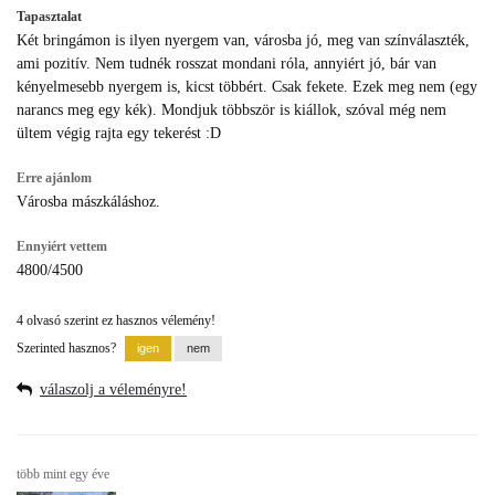
Tapasztalat
Két bringámon is ilyen nyergem van, városba jó, meg van színválaszték,
ami pozitív. Nem tudnék rosszat mondani róla, annyiért jó, bár van
kényelmesebb nyergem is, kicst többért. Csak fekete. Ezek meg nem (egy
narancs meg egy kék). Mondjuk többször is kiállok, szóval még nem
ültem végig rajta egy tekerést :D
Erre ajánlom
Városba mászkáláshoz.
Ennyiért vettem
4800/4500
4 olvasó szerint ez hasznos vélemény!
Szerinted hasznos?
válaszolj a véleményre!
több mint egy éve