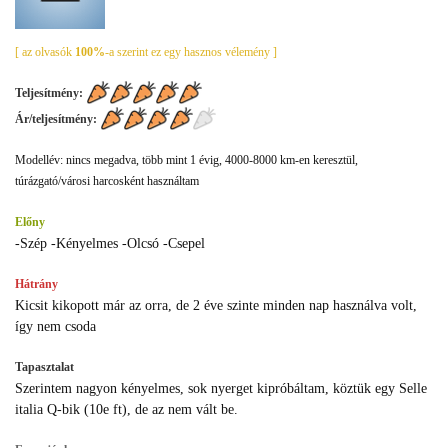
[ az olvasók
100%
-a szerint ez egy hasznos vélemény ]
Teljesítmény:
Ár/teljesítmény:
Modellév: nincs megadva, több mint 1 évig, 4000-8000 km-en keresztül,
túrázgató/városi harcosként használtam
Előny
-Szép -Kényelmes -Olcsó -Csepel
Hátrány
Kicsit kikopott már az orra, de 2 éve szinte minden nap használva volt,
így nem csoda
Tapasztalat
Szerintem nagyon kényelmes, sok nyerget kipróbáltam, köztük egy Selle
italia Q-bik (10e ft), de az nem vált be.