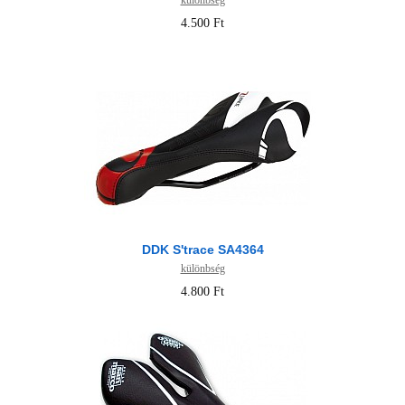
különbség
4.500 Ft
DDK S'trace SA4364
különbség
4.800 Ft