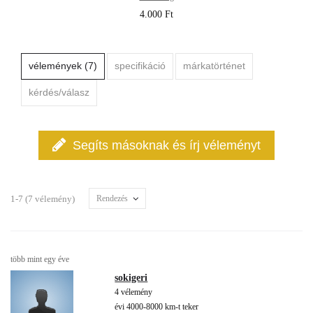
4.000 Ft
vélemények (7)
specifikáció
márkatörténet
kérdés/válasz
Segíts másoknak és írj véleményt
1-7 (7 vélemény)
Rendezés
több mint egy éve
sokigeri
4 vélemény
évi 4000-8000 km-t teker