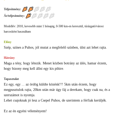
Teljesítmény:
Ár/teljesítmény:
Modellév: 2010, kevesebb mint 1 hónapig, 0-500 km-en keresztül, túrázgató/városi
harcosként használtam
Előny
Szép, színes a Puhos, jól mutat a megfelelő színben, ülni azt lehet rajta.
Hátrány
Maga a tény, hogy létezik. Menet közben botrány az ülés, hamar érzem,
hogy bizony meg kell állni egy kis pihire.
Tapasztalat
Ez egy, egy ... az ördög küldte közénk!!! 5km után érzem, hogy
megpusztulok rajta, 20km után már úgy fáj a derekam, hogy csak na, és a
szerszámot is nyomja.
Lehet csajoknak jó lesz a Csepel Puhos, de szerintem a férfiak kerüljék.
Ez az én egyéni véleményem!