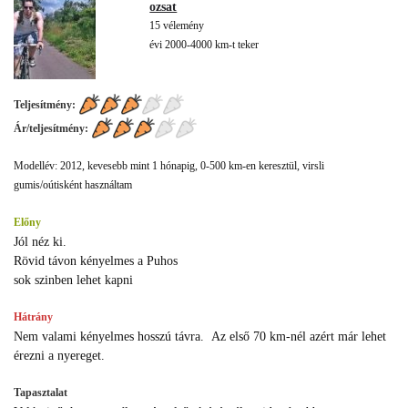
ozsat
15 vélemény
évi 2000-4000 km-t teker
Teljesítmény:
Ár/teljesítmény:
Modellév: 2012, kevesebb mint 1 hónapig, 0-500 km-en keresztül, virsli
gumis/oútisként használtam
Előny
Jól néz ki.
Rövid távon kényelmes a Puhos
sok szinben lehet kapni
Hátrány
Nem valami kényelmes hosszú távra. Az első 70 km-nél azért már lehet
érezni a nyereget.
Tapasztalat