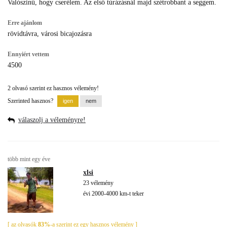
Valószinű, hogy cserélem. Az első túrázásnál majd szétrobbant a seggem.
Erre ajánlom
rövidtávra, városi bicajozásra
Ennyiért vettem
4500
2 olvasó szerint ez hasznos vélemény!
Szerinted hasznos?
válaszolj a véleményre!
több mint egy éve
xlsi
23 vélemény
évi 2000-4000 km-t teker
[ az olvasók
83%
-a szerint ez egy hasznos vélemény ]