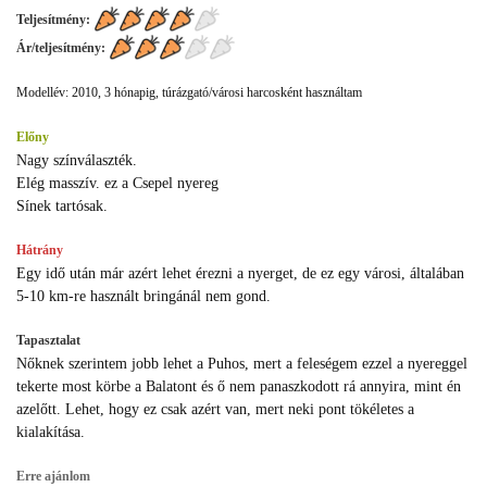
Teljesítmény:
Ár/teljesítmény:
Modellév: 2010, 3 hónapig, túrázgató/városi harcosként használtam
Előny
Nagy színválaszték.
Elég masszív. ez a Csepel nyereg
Sínek tartósak.
Hátrány
Egy idő után már azért lehet érezni a nyerget, de ez egy városi, általában
5-10 km-re használt bringánál nem gond.
Tapasztalat
Nőknek szerintem jobb lehet a Puhos, mert a feleségem ezzel a nyereggel
tekerte most körbe a Balatont és ő nem panaszkodott rá annyira, mint én
azelőtt. Lehet, hogy ez csak azért van, mert neki pont tökéletes a
kialakítása.
Erre ajánlom