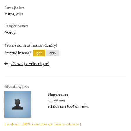
Erre ajánlom
Város, outi
Ennyiért vettem
4-5ropi
4 olvasó szerint ez hasznos vélemény!
Szerinted hasznos?
válaszolj a véleményre!
több mint egy éve
Napoleonee
48 vélemény
évi több mint 8000 km-t teker
[ az olvasók
100%
-a szerint ez egy hasznos vélemény ]