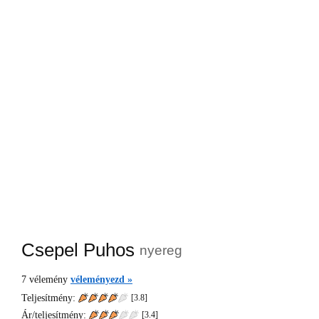
Csepel Puhos
nyereg
7
vélemény
véleményezd »
Teljesítmény:
[3.8]
Ár/teljesítmény:
[
3.4
]