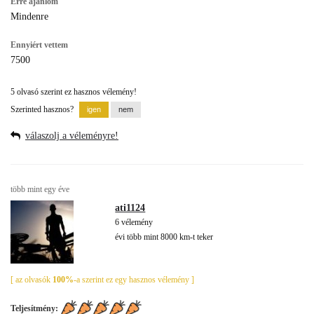
Erre ajánlom
Mindenre
Ennyiért vettem
7500
5 olvasó szerint ez hasznos vélemény!
Szerinted hasznos?
válaszolj a véleményre!
több mint egy éve
ati1124
6 vélemény
évi több mint 8000 km-t teker
[ az olvasók
100%
-a szerint ez egy hasznos vélemény ]
Teljesítmény: