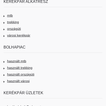
KERÉKPÁR ALKATRÉSZ
mtb
trekking
országúti
városi kerékpár
BOLHAPIAC
használt mtb
használt trekking
használt országúti
használt városi
KERÉKPÁR ÜZLETEK