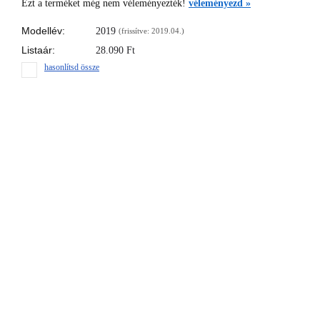
Ezt a terméket még nem véleményezték!
véleményezd »
Modellév:
2019
(frissítve: 2019.04.)
Listaár:
28.090
Ft
hasonlítsd össze