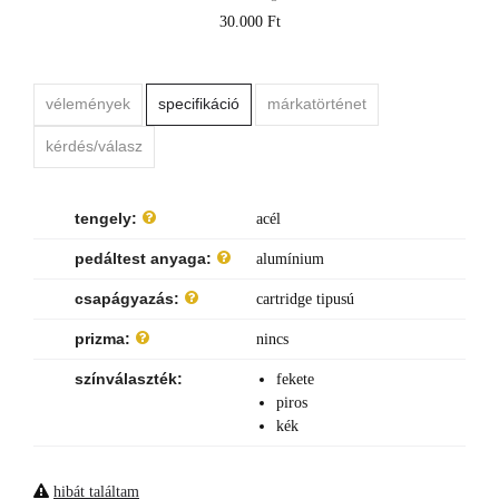
30.000 Ft
vélemények
specifikáció
márkatörténet
kérdés/válasz
tengely:
acél
pedáltest anyaga:
alumínium
csapágyazás:
cartridge tipusú
prizma:
nincs
színválaszték:
fekete
piros
kék
hibát találtam