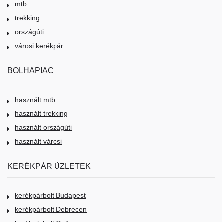
mtb
trekking
országúti
városi kerékpár
BOLHAPIAC
használt mtb
használt trekking
használt országúti
használt városi
KERÉKPÁR ÜZLETEK
kerékpárbolt Budapest
kerékpárbolt Debrecen