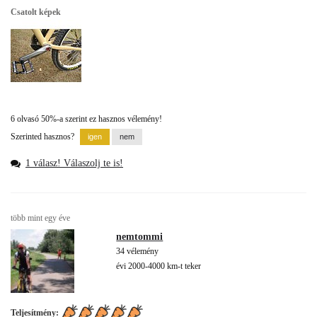
Csatolt képek
6 olvasó 50%-a szerint ez hasznos vélemény!
Szerinted hasznos?
1 válasz! Válaszolj te is!
több mint egy éve
nemtommi
34 vélemény
évi 2000-4000 km-t teker
Teljesítmény: