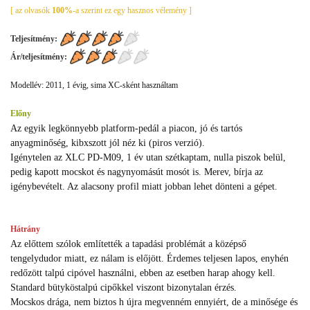
[ az olvasók
100%
-a szerint ez egy hasznos vélemény ]
Teljesítmény:
Ár/teljesítmény:
Modellév: 2011, 1 évig, sima XC-sként használtam
Előny
Az egyik legkönnyebb platform-pedál a piacon, jó és tartós
anyagminőség, kibxszott jól néz ki (piros verzió).
Igénytelen az XLC PD-M09, 1 év utan szétkaptam, nulla piszok belül,
pedig kapott mocskot és nagynyomásút mosót is. Merev, bírja az
igénybevételt. Az alacsony profil miatt jobban lehet dönteni a gépet.
Hátrány
Az előttem szólok említették a tapadási problémát a középső
tengelydudor miatt, ez nálam is előjött. Érdemes teljesen lapos, enyhén
redőzött talpú cipóvel használni, ebben az esetben harap ahogy kell.
Standard bütyköstalpú cipőkkel viszont bizonytalan érzés.
Mocskos drága, nem biztos h újra megvenném ennyiért, de a minősége és