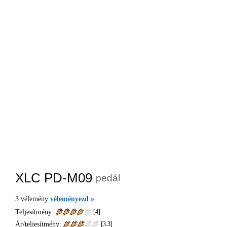
XLC PD-M09
pedál
3
vélemény
véleményezd »
Teljesítmény:
[4]
Ár/teljesítmény:
[
3.3
]