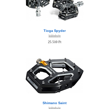
Tioga Spyder
különbség
25.510 Ft
Shimano Saint
különbség