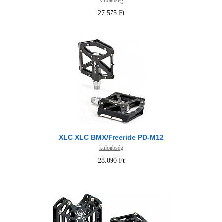
különbség
27.575 Ft
XLC XLC BMX/Freeride PD-M12
különbség
28.090 Ft