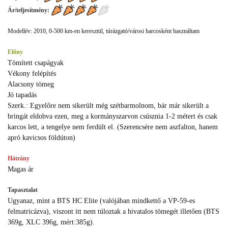
Ár/teljesítmény:
Modellév: 2010, 0-500 km-en keresztül, túrázgató/városi harcosként használtam
Előny
Tömített csapágyak
Vékony felépítés
Alacsony tömeg
Jó tapadás
Szerk.: Egyelőre nem sikerült még szétbarmolnom, bár már sikerült a
bringát eldobva ezen, meg a kormányszarvon csúsznia 1-2 métert és csak
karcos lett, a tengelye nem ferdült el. (Szerencsére nem aszfalton, hanem
apró kavicsos földúton)
Hátrány
Magas ár
Tapasztalat
Ugyanaz, mint a BTS HC Elite (valójában mindkettő a VP-59-es
felmatricázva), viszont itt nem túloztak a hivatalos tömegét illetően (BTS
369g, XLC 396g, mért:385g).