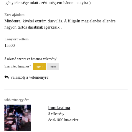
igénytelensége miatt azért mégsem bánom annyira:)
Erre ajánlom
Mindenre, kivétel extrém durvulás. A filigrán megjelenése ellenére
nagyon tartós darabnak ígérkezik .
Ennyiért vettem
15500
5 olvasó szerint ez hasznos vélemény!
Szerinted hasznos?
válaszolj a véleményre!
több mint egy éve
bundasalma
8 vélemény
évi 0-1000 km-t teker