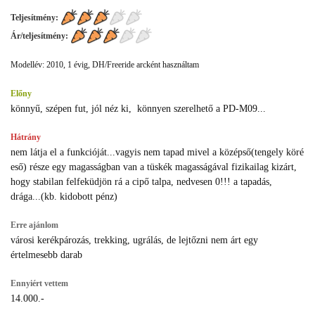
Teljesítmény:
Ár/teljesítmény:
Modellév: 2010, 1 évig, DH/Freeride arcként használtam
Előny
könnyű, szépen fut, jól néz ki, könnyen szerelhető a PD-M09...
Hátrány
nem látja el a funkcióját...vagyis nem tapad mivel a középső(tengely köré
eső) része egy magasságban van a tüskék magasságával fizikailag kizárt,
hogy stabilan felfeküdjön rá a cipő talpa, nedvesen 0!!! a tapadás,
drága...(kb. kidobott pénz)
Erre ajánlom
városi kerékpározás, trekking, ugrálás, de lejtőzni nem árt egy
értelmesebb darab
Ennyiért vettem
14.000.-