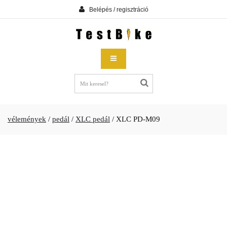
Belépés / regisztráció
vélemények
/
pedál
/
XLC pedál
/
XLC PD-M09