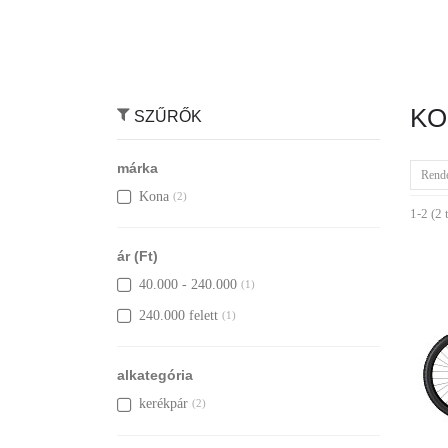
KO
SZŰRŐK
márka
Rend
Kona
(2)
1-2 (2 
ár (Ft)
40.000 - 240.000
(1)
240.000 felett
(1)
alkategória
kerékpár
(2)