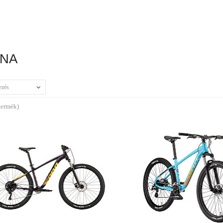
NA
ezés
termék)