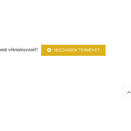
 amit véleményeznél?
HOZZÁADOK TERMÉKET