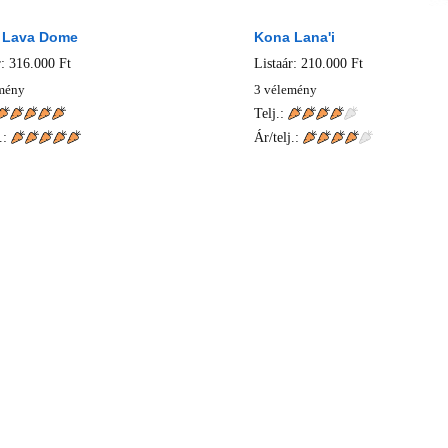
 Lava Dome
Kona Lana'i
r: 316.000 Ft
Listaár: 210.000 Ft
mény
3 vélemény
Telj.:
.:
Ár/telj.: