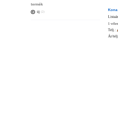
termék
Kona
új
(2)
Listaá
1 véle
Telj.:
Ár/telj