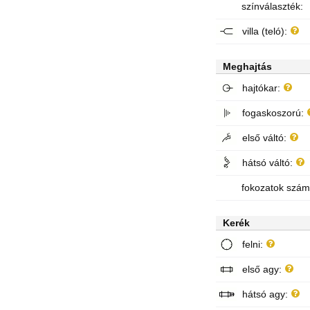
színválaszték:
villa (teló):
Meghajtás
hajtókar:
fogaskoszorú:
első váltó:
hátsó váltó:
fokozatok szám
Kerék
felni:
első agy:
hátsó agy: