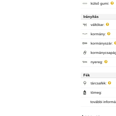
külső gumi:
Irányítás
váltókar:
kormány:
kormányszár:
kormánycsapág
nyereg:
Fék
tárcsafék:
tömeg:
további informá