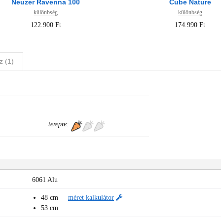
Neuzer Ravenna 100
Cube Nature
különbség
különbség
122.900 Ft
174.990 Ft
z (1)
terepre:
6061 Alu
48 cm
méret kalkulátor
53 cm