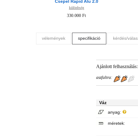
Csepel Rapid Alu 2.0
különbség
330.000 Ft
vélemények
specifikáció
kérdés/válas
Ajánlott felhasználás:
aszfaltra:
Váz
anyag:
méretek: