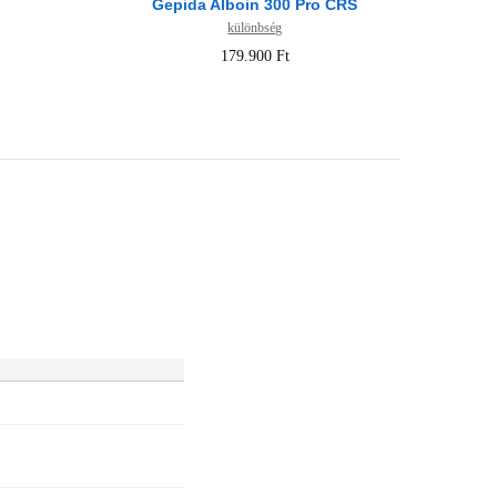
Gepida Alboin 300 Pro CRS
különbség
179.900 Ft