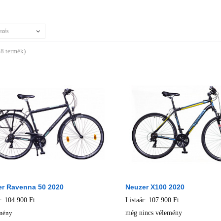
ezés
18 termék)
r Ravenna 50 2020
Neuzer X100 2020
r: 104.900 Ft
Listaár: 107.900 Ft
mény
még nincs vélemény