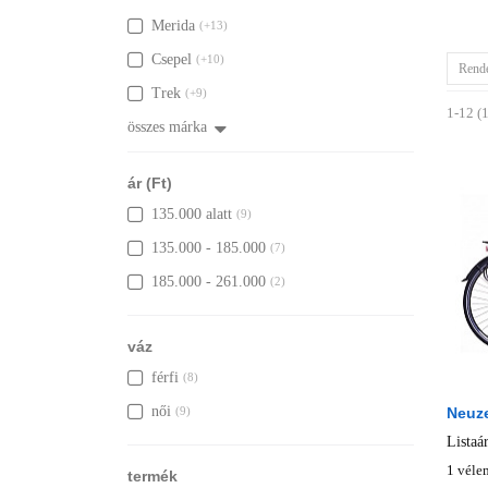
Merida
(+13)
Csepel
(+10)
Rend
Trek
(+9)
1-12 (
összes márka
ár (Ft)
135.000 alatt
(9)
135.000 - 185.000
(7)
185.000 - 261.000
(2)
váz
férfi
(8)
női
(9)
Neuze
Listaá
1 véle
termék