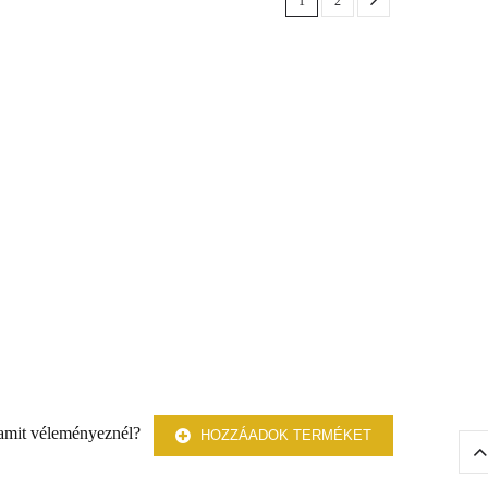
1
2
g amit véleményeznél?
HOZZÁADOK TERMÉKET