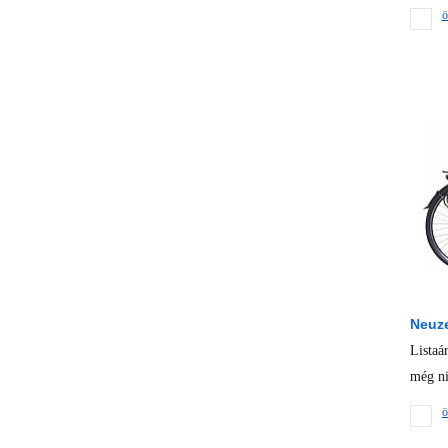
ö
Neuze
Listaá
még ni
ö