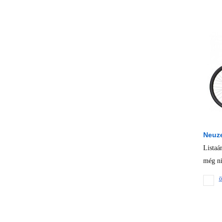
Neuze
Listaá
még ni
ö