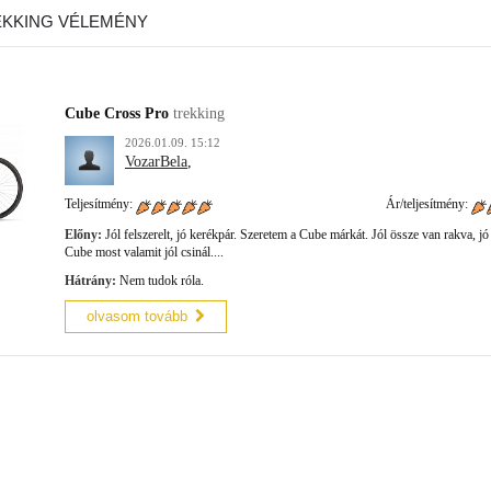
EKKING VÉLEMÉNY
Cube Cross Pro
trekking
2026.01.09. 15:12
VozarBela
,
Teljesítmény:
Ár/teljesítmény:
Előny:
Jól felszerelt, jó kerékpár. Szeretem a Cube márkát. Jól össze van rakva, j
Cube most valamit jól csinál....
Hátrány:
Nem tudok róla.
olvasom tovább