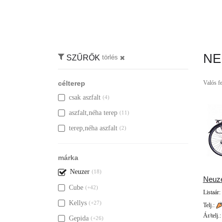
NE
SZŰRŐK
törlés
célterep
Valós fe
csak aszfalt
(4)
aszfalt,néha terep
(11)
terep,néha aszfalt
(2)
márka
Neuzer
(18)
Neuz
Cube
(+42)
Listaár:
Kellys
(+27)
Telj.:
Ár/telj.
Gepida
(+26)