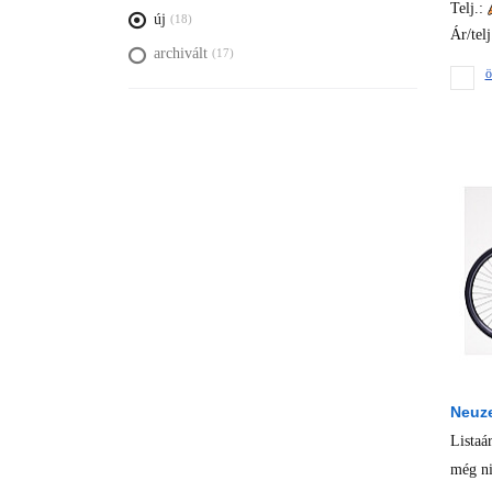
Telj.:
új
(18)
Ár/telj
archivált
(17)
ö
Neuze
Listaá
még ni