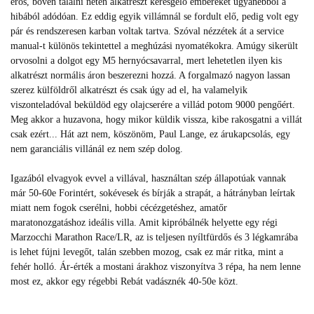
erős, bőven találni neten alkatrészt keresgélő embereket ugyanebből a
hibából adódóan. Ez eddig egyik villámnál se fordult elő, pedig volt egy
pár és rendszeresen karban voltak tartva. Szóval nézzétek át a service
manual-t különös tekintettel a meghúzási nyomatékokra. Amúgy sikerült
orvosolni a dolgot egy M5 hernyócsavarral, mert lehetetlen ilyen kis
alkatrészt normális áron beszerezni hozzá. A forgalmazó nagyon lassan
szerez külföldről alkatrészt és csak úgy ad el, ha valamelyik
viszonteladóval beküldöd egy olajcserére a villád potom 9000 pengőért.
Meg akkor a huzavona, hogy mikor küldik vissza, kibe rakosgatni a villát
csak ezért... Hát azt nem, köszönöm, Paul Lange, ez árukapcsolás, egy
nem garanciális villánál ez nem szép dolog.
Igazából elvagyok evvel a villával, használtan szép állapotúak vannak
már 50-60e Forintért, sokévesek és bírják a strapát, a hátrányban leírtak
miatt nem fogok cserélni, hobbi cécézgetéshez, amatőr
maratonozgatáshoz ideális villa. Amit kipróbálnék helyette egy régi
Marzocchi Marathon Race/LR, az is teljesen nyíltfürdős és 3 légkamrába
is lehet fújni levegőt, talán szebben mozog, csak ez már ritka, mint a
fehér holló. Ár-érték a mostani árakhoz viszonyítva 3 répa, ha nem lenne
most ez, akkor egy régebbi Rebát vadásznék 40-50e közt.