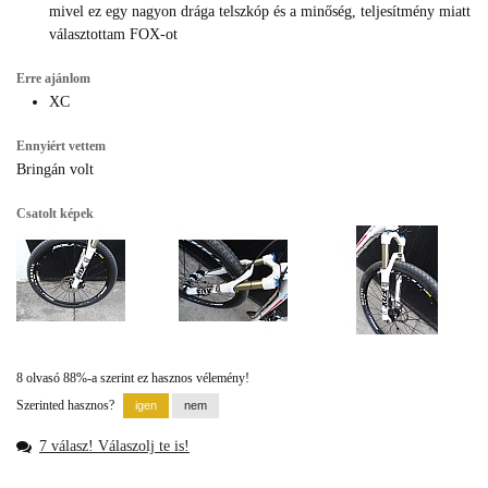
mivel ez egy nagyon drága telszkóp és a minőség, teljesítmény miatt
választottam FOX-ot
Erre ajánlom
XC
Ennyiért vettem
Bringán volt
Csatolt képek
8 olvasó 88%-a szerint ez hasznos vélemény!
Szerinted hasznos?
7 válasz! Válaszolj te is!