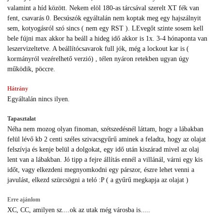
valamint a híd között. Nekem elöl 180-as tárcsával szerelt XT fék van
fent, csavarás 0. Becsúszók egyáltalán nem koptak meg egy hajszálnyit
sem, kotyogásról szó sincs ( nem egy RST ). LEvegőt szinte sosem kell
bele fújni max akkor ha beáll a hideg idő akkor is 1x. 3-4 hónaponta van
leszervizeltetve. A beállítócsavarok full jók, még a lockout kar is (
kormányról vezérelhető verzió) , télen nyáron retekben ugyan úgy
működik, pöccre.
Hátrány
Egyáltalán nincs ilyen.
Tapasztalat
Néha nem mozog olyan finoman, szétszedésnél láttam, hogy a lábakban
felül lévő kb 2 centi széles szivacsgyűrű aminek a feladta, hogy az olajat
felszívja és kenje belül a dolgokat, egy idő után kiszárad mivel az olaj
lent van a lábakban. Jó tipp a fejre állítás ennél a villánál, várni egy kis
időt, vagy elkezdeni megnyomkodni egy párszor, észre lehet venni a
javulást, elkezd szürcsögni a teló :P ( a gyűrű megkapja az olajat )
Erre ajánlom
XC, CC, amilyen sz....ok az utak még városba is.....