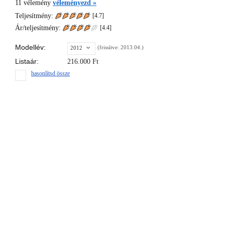
11
vélemény
véleményezd »
Teljesítmény:
[4.7]
Ár/teljesítmény:
[
4.4
]
Modellév:
(frissítve: 2013.04.)
2012
Listaár:
216.000
Ft
hasonlítsd össze