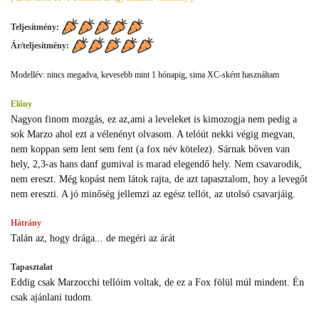
Teljesítmény:
Ár/teljesítmény:
Modellév: nincs megadva, kevesebb mint 1 hónapig, sima XC-sként használtam
Előny
Nagyon finom mozgás, ez az,ami a leveleket is kimozogja nem pedig a
sok Marzo ahol ezt a vélenényt olvasom. A telóút nekki végig megvan,
nem koppan sem lent sem fent (a fox név kötelez). Sárnak bőven van
hely, 2,3-as hans danf gumival is marad elegendő hely. Nem csavarodik,
nem ereszt. Még kopást nem látok rajta, de azt tapasztalom, hoy a levegőt
nem ereszti. A jó minőség jellemzi az egész tellót, az utolsó csavarjáig.
Hátrány
Talán az, hogy drága... de megéri az árát
Tapasztalat
Eddig csak Marzocchi tellóim voltak, de ez a Fox fölül múl mindent. Én
csak ajánlani tudom.