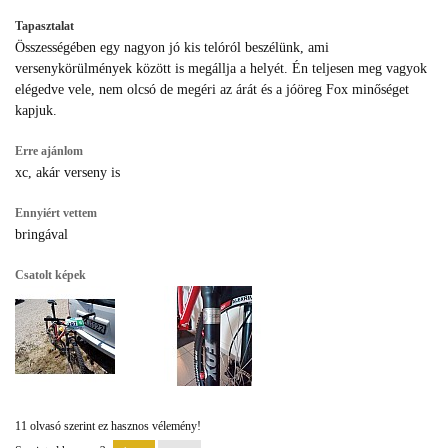
Tapasztalat
Összességében egy nagyon jó kis telóról beszélünk, ami
versenykörülmények között is megállja a helyét. Én teljesen meg vagyok
elégedve vele, nem olcsó de megéri az árát és a jóöreg Fox minőséget
kapjuk.
Erre ajánlom
xc, akár verseny is
Ennyiért vettem
bringával
Csatolt képek
11 olvasó szerint ez hasznos vélemény!