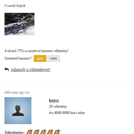
Csatolt képek
4 olvasó 75%-a szerint ez hasznos vélemény!
Szerinted hasznos?
válaszolj a véleményre!
több mint egy éve
korcs
20 vélemény
évi 4000-8000 km-t teker
Teljesítmény: