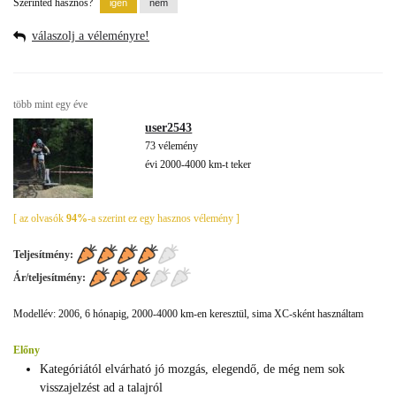
Szerinted hasznos?
válaszolj a véleményre!
több mint egy éve
user2543
73 vélemény
évi 2000-4000 km-t teker
[ az olvasók
94%
-a szerint ez egy hasznos vélemény ]
Teljesítmény:
Ár/teljesítmény:
Modellév: 2006, 6 hónapig, 2000-4000 km-en keresztül, sima XC-sként használtam
Előny
Kategóriától elvárható jó mozgás, elegendő, de még nem sok
visszajelzést ad a talajról