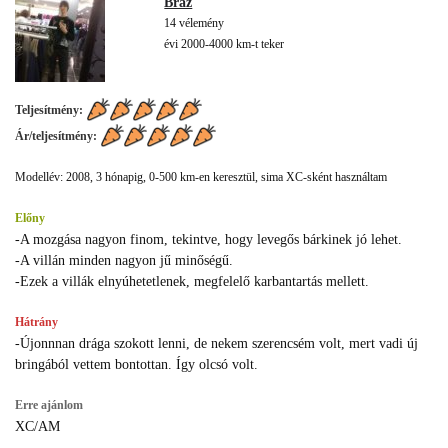
Braz
14 vélemény
évi 2000-4000 km-t teker
Teljesítmény:
Ár/teljesítmény:
Modellév: 2008, 3 hónapig, 0-500 km-en keresztül, sima XC-sként használtam
Előny
-A mozgása nagyon finom, tekintve, hogy levegős bárkinek jó lehet.
-A villán minden nagyon jű minőségű.
-Ezek a villák elnyúhetetlenek, megfelelő karbantartás mellett.
Hátrány
-Újonnnan drága szokott lenni, de nekem szerencsém volt, mert vadi új
bringából vettem bontottan. Így olcsó volt.
Erre ajánlom
XC/AM