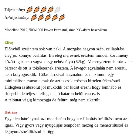
Teljesítmény:
Ár/teljesítmény:
Modellév: 2012, 500-1000 km-en keresztül, sima XC-sként használtam
Előny
Előnyből szerintem sok van neki. A mozgása nagyon szép, csillapítása
elég jó, könnyű beállítás. Én elég merevnek éreztem minden körülmény
között igaz nem vagyok egy nehézsúlyú (62kg). Versenyeztem is már vele
párszor és ott is tökéletesnek éreztem. A levegőt egyáltalán nem ereszti,
nem kotyogósodik. 160as tárcsával használom és maximum egy
minimálisan csavarja csak de azt is csak erősebb hirtelen fékezésnél.
Hidegben is abszolút jol működik bár kicsit érezni hogy lomhább és
ridegebb de teljesen elfogadható határon belül van ez is.
A telóutat végig kimozogja de felütni még nem sikerült.
Hátrány
Egyetlen hátránynak azt mondanám hogy a csillapítás beállitása nem az
igazi. Vagy gyors vagy nyugdijjas tempoban mozog de menetstilustol és
légnyomásbeállitástol is függ.