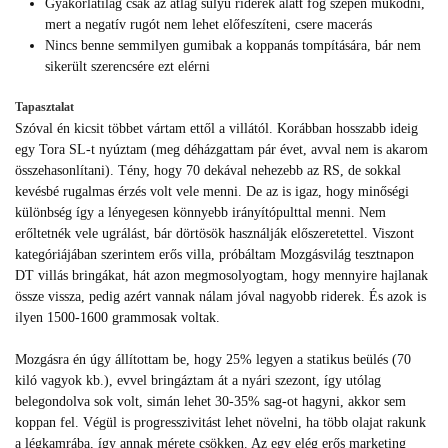
Gyakorlatilag csak az átlag súlyú riderek alatt fog szépen működni,
mert a negatív rugót nem lehet előfeszíteni, csere macerás
Nincs benne semmilyen gumibak a koppanás tompítására, bár nem
sikerült szerencsére ezt elérni
Tapasztalat
Szóval én kicsit többet vártam ettől a villától. Korábban hosszabb ideig
egy Tora SL-t nyúztam (meg déházgattam pár évet, avval nem is akarom
összehasonlítani). Tény, hogy 70 dekával nehezebb az RS, de sokkal
kevésbé rugalmas érzés volt vele menni. De az is igaz, hogy minőségi
különbség így a lényegesen könnyebb irányítópulttal menni. Nem
erőltetnék vele ugrálást, bár dörtösök használják előszeretettel. Viszont
kategóriájában szerintem erős villa, próbáltam Mozgásvilág tesztnapon
DT villás bringákat, hát azon megmosolyogtam, hogy mennyire hajlanak
össze vissza, pedig azért vannak nálam jóval nagyobb riderek. És azok is
ilyen 1500-1600 grammosak voltak.
Mozgásra én úgy állítottam be, hogy 25% legyen a statikus beülés (70
kiló vagyok kb.), evvel bringáztam át a nyári szezont, így utólag
belegondolva sok volt, simán lehet 30-35% sag-ot hagyni, akkor sem
koppan fel. Végül is progresszivitást lehet növelni, ha több olajat rakunk
a légkamrába, így annak mérete csökken. Az egy elég erős marketing