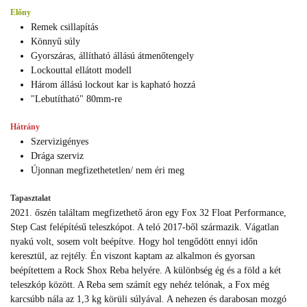
Előny
Remek csillapítás
Könnyű súly
Gyorszáras, állítható állású átmenőtengely
Lockouttal ellátott modell
Három állású lockout kar is kapható hozzá
"Lebutítható" 80mm-re
Hátrány
Szervizigényes
Drága szerviz
Újonnan megfizethetetlen/ nem éri meg
Tapasztalat
2021. őszén találtam megfizethető áron egy Fox 32 Float Performance,
Step Cast felépítésű teleszkópot. A teló 2017-ből származik. Vágatlan
nyakú volt, sosem volt beépítve. Hogy hol tengődött ennyi időn
keresztül, az rejtély. Én viszont kaptam az alkalmon és gyorsan
beépítettem a Rock Shox Reba helyére. A különbség ég és a föld a két
teleszkóp között. A Reba sem számít egy nehéz telónak, a Fox még
karcsúbb nála az 1,3 kg körüli súlyával. A nehezen és darabosan mozgó