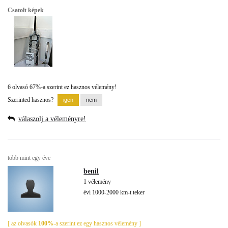
Csatolt képek
6 olvasó 67%-a szerint ez hasznos vélemény!
Szerinted hasznos?
válaszolj a véleményre!
több mint egy éve
benil
1 vélemény
évi 1000-2000 km-t teker
[ az olvasók
100%
-a szerint ez egy hasznos vélemény ]