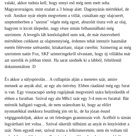
valaki, akkor tudnia kell, hogy ennyi eső még nem esett soha
Magyarországon, mint ezalatt a 3 hónap alatt. Dagonyázás mértékkel, de
volt. Amikor nyár elején megvettem a villát, csináltam egy olajcserét,
szeptemberben a "szezon" végén még egyet, abszolút tiszta volt az olaj,
hagyom is kicsit ülepedni, nagy része simán felhasználható még
szerintem. A levegős láb kenőolajából nem sok, de már észrevehető
mértékben csökkent az olajmennyiség, érdemes tehát intenzív használat
esetén félévente szétszedni, kitakarítani, olajat cserélni. Szimering az még
szerintem natúr Fox, SKF szimeringekről olvastam, hogy új villákba már
azt szerelik és jobban tömít. Ha sarat szednék ki a lábból, feltétlenül
dokumentálom :D
És akkor a súlyspórolás... A csillapítás alján a menetes szár, amire
mennek az anyák alul, az egy alu öntvény. Ebben ráadásul még egy furat
is van. Egy visszacsapó szelep rugójának megvezető szára helyezkedik el
ebben a furatban. Szóval egy alu M8x1 szár egy 3-4 mm-es furattal. Bár
mérnök hallgató vagyok, de nem számoltam ki, hogy az előírt
nyomatékkal mekkora feszültség jön ott ki, de ha józan ésszel
végiggondoljuk, akkor az ott felesleges grammozás volt. Acélból is simán
legyártható lett volna... Szóval sikerült túlhúzni az anyát és lenyíródott a
szár. Nem egyedi eset, szóval tiszta a lelkiismeretem, nem én voltam túl