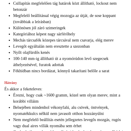
Csillapítás megfelelően tág határok közt állítható, lockout nem
betonzár
Megfelelő beállítással végig mozogja az útját, de sose koppant
(továbbiak a leírásban)
Különösen jól záró szimeringek
Kategóriához képest nagy sárférőhely
Mechás tárcsafék közepes tárcsával nem csavarja, elég merev
Levegőt egyáltalán nem eresztette a szezonban
Nyílt olajfürdős kenés
100-140 mm-ig állítható út a nyomórúdon levő szegecsek
áthelyezésével, furatok adottak
Fékhídban nincs bordázat, könnyű takarítani belőle a sarat
Hátrány
És akkor a feketeleves:
Érezni, hogy csak ~1600 gramm, közel sem olyan merev, mint a
korábbi villáim
Belsejében mindenhol vékonyfalú, alu csövek, öntvények,
nyomatékkulcs nélkül nem javasolt otthon hozzányúlni
Nem megfelelő beállítás esetén jellegzetes levegős mozgás, rugós
vagy dual aires villák nyomába sem érhet