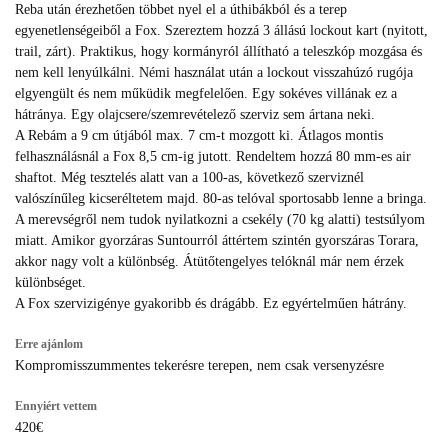
Reba után érezhetően többet nyel el a úthibákból és a terep
egyenetlenségeiből a Fox. Szereztem hozzá 3 állású lockout kart (nyitott,
trail, zárt). Praktikus, hogy kormányról állítható a teleszkóp mozgása és
nem kell lenyúlkálni. Némi használat után a lockout visszahúzó rugója
elgyengült és nem műküdik megfelelően. Egy sokéves villának ez a
hátránya. Egy olajcsere/szemrevételező szerviz sem ártana neki.
A Rebám a 9 cm útjából max. 7 cm-t mozgott ki. Átlagos montis
felhasználásnál a Fox 8,5 cm-ig jutott. Rendeltem hozzá 80 mm-es air
shaftot. Még tesztelés alatt van a 100-as, következő szerviznél
valószínűleg kicseréltetem majd. 80-as telóval sportosabb lenne a bringa.
A merevségről nem tudok nyilatkozni a csekély (70 kg alatti) testsúlyom
miatt. Amikor gyorzáras Suntourról áttértem szintén gyorszáras Torara,
akkor nagy volt a különbség. Átütőtengelyes telóknál már nem érzek
különbséget.
A Fox szervizigénye gyakoribb és drágább. Ez egyértelműen hátrány.
Erre ajánlom
Kompromisszummentes tekerésre terepen, nem csak versenyzésre
Ennyiért vettem
420€