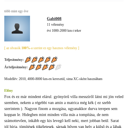
több mint egy éve
Gabi008
11 vélemény
évi 1000-2000 km-t teker
[ az olvasók
100%
-a szerint ez egy hasznos vélemény ]
Teljesítmény:
Ár/teljesítmény:
Modellév: 2010, 4000-8000 km-en keresztül, sima XC-sként használtam
Előny
Fox és ez már mindent elárul. gyönyörű villa messzíről látni mi jön veled
szemben, nekem a régebbi van amin a matrica még kék ( ez szebb
szerintem ). Nagyon finom a mozgása, ugyanakkor durva terepen sem
koppan le. Hidegben mint minden villa más a tompítása, de nem
számottevően, inkább egy kis levegő kell neki, mert jobban beül. Sarat
jól bírja, tömítések tökéletesek, sárnak bőven van hely a külső és a lábak