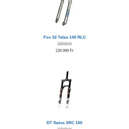
Fox 32 Talas 140 RLC
különbség
220.000 Ft
DT Swiss XRC 100
különbség