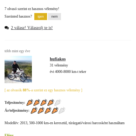
7 olvasó szerint ez hasznos vélemény!
Szerinted hasznos?
2 válasz! Válaszolj te is!
több mint egy éve
hufiakos
31 vélemény
évi 4000-8000 km-t teker
[ az olvasók
88%
-a szerint ez egy hasznos vélemény ]
Teljesítmény:
Ár/teljesítmény:
Modellév: 2013, 500-1000 km-en keresztül, túrázgató/városi harcosként használtam
Előny