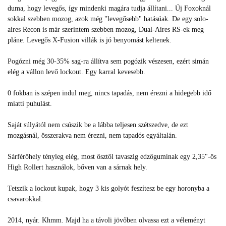
duma, hogy levegős, így mindenki magára tudja állítani... Új Foxoknál
sokkal szebben mozog, azok még "levegősebb" hatásúak. De egy solo-
aires Recon is már szerintem szebben mozog, Dual-Aires RS-ek meg
pláne. Levegős X-Fusion villák is jó benyomást keltenek.
Pogózni még 30-35% sag-ra állítva sem pogózik vészesen, ezért simán
elég a vállon levő lockout. Egy karral kevesebb.
0 fokban is szépen indul meg, nincs tapadás, nem érezni a hidegebb idő
miatti puhulást.
Saját súlyától nem csúszik be a lábba teljesen szétszedve, de ezt
mozgásnál, összerakva nem érezni, nem tapadós egyáltalán.
Sárférőhely tényleg elég, most ősztől tavaszig edzőguminak egy 2,35"-ös
High Rollert használok, bőven van a sárnak hely.
Tetszik a lockout kupak, hogy 3 kis golyót feszítesz be egy horonyba a
csavarokkal.
2014, nyár. Khmm. Majd ha a távoli jövőben olvassa ezt a véleményt