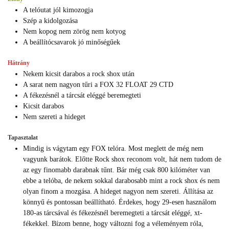
A telóutat jól kimozogja
Szép a kidolgozása
Nem kopog nem zörög nem kotyog
A beállítócsavarok jó minőségűek
Hátrány
Nekem kicsit darabos a rock shox után
A sarat nem nagyon tűri a FOX 32 FLOAT 29 CTD
A fékezésnél a tárcsát eléggé beremegteti
Kicsit darabos
Nem szereti a hideget
Tapasztalat
Mindig is vágytam egy FOX telóra. Most meglett de még nem
vagyunk barátok. Előtte Rock shox reconom volt, hát nem tudom de
az egy finomabb darabnak tűnt. Bár még csak 800 kilóméter van
ebbe a telóba, de nekem sokkal darabosabb mint a rock shox és nem
olyan finom a mozgása. A hideget nagyon nem szereti. Állítása az
könnyű és pontossan beállítható. Érdekes, hogy 29-esen használom
180-as tárcsával és fékezésnél beremegteti a tárcsát eléggé, xt-
fékekkel. Bízom benne, hogy változni fog a véleményem róla,