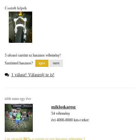
Csatolt képek
5 olvasó szerint ez hasznos vélemény!
Szerinted hasznos?
1 válasz! Válaszolj te is!
több mint egy éve
mikloskaresz
54 vélemény
évi 4000-8000 km-t teker
[ az olvasók
86%
-a szerint ez egy hasznos vélemény ]