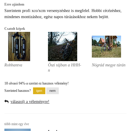
Erre ajánlom
Szerintem profi xco/xcm versenyzéshez is megfelel. Hobbi cécézéshez,
mindenes montizáshoz, egész napos túrázásokhoz nekem bejött.
Csatolt képek
Robbantva
Őszi tájban a HHH-
Nógrád megye túrán
n
18 olvasó 94%-a szerint ez hasznos vélemény!
Szerinted hasznos?
válaszolj a véleményre!
több mint egy éve