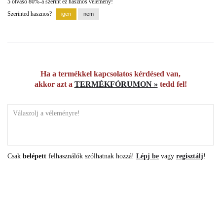
5 olvasó 80%-a szerint ez hasznos vélemény!
Szerinted hasznos?
Ha a termékkel kapcsolatos kérdésed van,
akkor azt a
TERMÉKFÓRUMON »
tedd fel!
Csak
belépett
felhasználók szólhatnak hozzá!
Lépj be
vagy
regisztálj
!