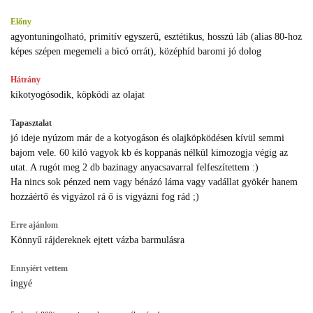
Előny
agyontuningolható, primitív egyszerű, esztétikus, hosszú láb (alias 80-hoz
képes szépen megemeli a bicó orrát), középhíd baromi jó dolog
Hátrány
kikotyogósodik, köpködi az olajat
Tapasztalat
jó ideje nyúzom már de a kotyogáson és olajköpködésen kívül semmi
bajom vele. 60 kiló vagyok kb és koppanás nélkül kimozogja végig az
utat. A rugót meg 2 db bazinagy anyacsavarral felfeszítettem :)
Ha nincs sok pénzed nem vagy bénázó láma vagy vadállat gyökér hanem
hozzáértő és vigyázol rá ő is vigyázni fog rád ;)
Erre ajánlom
Könnyű rájdereknek ejtett vázba barmulásra
Ennyiért vettem
ingyé