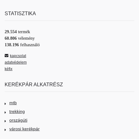
STATISZTIKA
29.554
termék
60.806
vélemény
138.196
felhasználó
kapcsolat
adatvédelem
kéfix
KERÉKPÁR ALKATRÉSZ
mtb
trekking
országúti
városi kerékpár