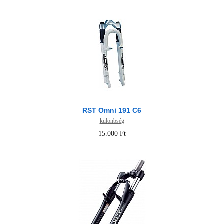
RST Omni 191 C6
különbség
15.000 Ft