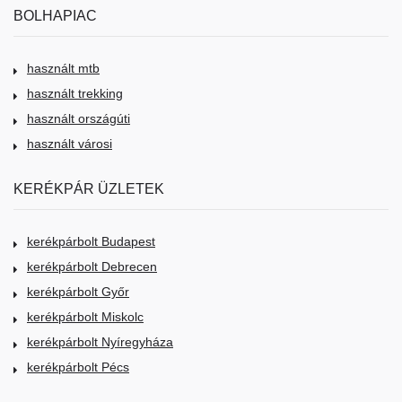
BOLHAPIAC
használt mtb
használt trekking
használt országúti
használt városi
KERÉKPÁR ÜZLETEK
kerékpárbolt Budapest
kerékpárbolt Debrecen
kerékpárbolt Győr
kerékpárbolt Miskolc
kerékpárbolt Nyíregyháza
kerékpárbolt Pécs