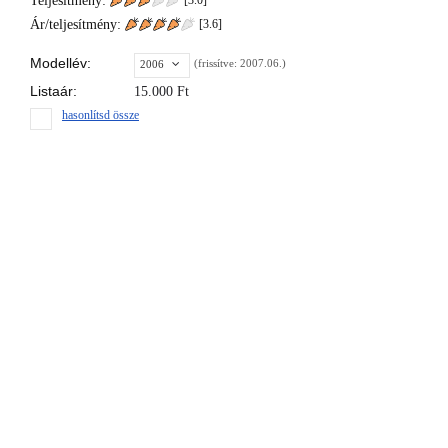
Teljesítmény:
[3.0]
Ár/teljesítmény:
[
3.6
]
Modellév:
(frissítve: 2007.06.)
2006
Listaár:
15.000
Ft
hasonlítsd össze