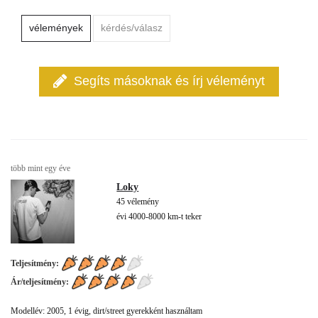
vélemények
kérdés/válasz
Segíts másoknak és írj véleményt
több mint egy éve
Loky
45 vélemény
évi 4000-8000 km-t teker
Teljesítmény:
Ár/teljesítmény:
Modellév: 2005, 1 évig, dirt/street gyerekként használtam