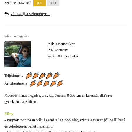
Szerinted hasznos?
válaszolj a véleményre!
több mint egy éve
nsblackmarket
237 vélemény
évi 0-1000 km-t teker
Teljesítmény:
Ár/teljesítmény:
Modellév: nincs megadva, csak kipróbáltam, 0-500 km-en keresztül, dirt/street
gyerekként használtam
Előny
- nagyon pontosan vált és ami a legjobb elég szinte egyszer jól beállítaní
és tökéletesen lehet használni