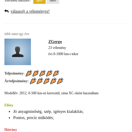
Szerinted hasznos?
válaszolj a véleményre!
több mint egy éve
ZGergo
23 vélemény
évi 0-1000 km-t teker
Teljesítmény:
Ár/teljesítmény:
Modellév: 2012, 0-500 km-en keresztül, sima XC-sként használtam
Előny
Jó anyagminőség, szép, igényes kialakítás;
Pontos, precíz működés;
Hátrány