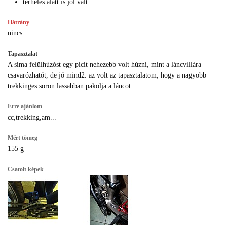
terhelés alatt is jól vált
Hátrány
nincs
Tapasztalat
A sima felülhúzóst egy picit nehezebb volt húzni, mint a láncvillára
csavarózhatót, de jó mind2. az volt az tapasztalatom, hogy a nagyobb
trekkinges soron lassabban pakolja a láncot.
Erre ajánlom
cc,trekking,am...
Mért tömeg
155 g
Csatolt képek