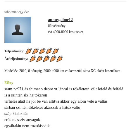
több mint egy éve
annusgabor12
66 vélemény
évi 4000-8000 km-t teker
Teljesítmény:
Ár/teljesítmény:
Modellév: 2010, 6 hónapig, 2000-4000 km-en keresztül, sima XC-sként használtam
Előny
sram pc971 és shimano deore xt láncal is tökéletesn vált lefelé és felfelé
is a szintén slx hajtókaron
terhelés alatt ha jól be van állítva akkor egy álom vele a váltás
sárban szintén tökéletes akárcsak a hátsó váltó
szép kialakítás
erős masszív anyagok
egyáltalán nem rozsdásodik