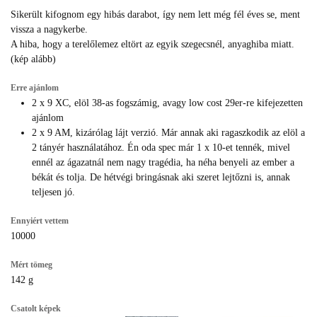
Sikerült kifognom egy hibás darabot, így nem lett még fél éves se, ment
vissza a nagykerbe.
A hiba, hogy a terelőlemez eltört az egyik szegecsnél, anyaghiba miatt.
(kép alább)
Erre ajánlom
2 x 9 XC, elöl 38-as fogszámig, avagy low cost 29er-re kifejezetten
ajánlom
2 x 9 AM, kizárólag lájt verzió. Már annak aki ragaszkodik az elöl a
2 tányér használatához. Én oda spec már 1 x 10-et tennék, mivel
ennél az ágazatnál nem nagy tragédia, ha néha benyeli az ember a
békát és tolja. De hétvégi bringásnak aki szeret lejtőzni is, annak
teljesen jó.
Ennyiért vettem
10000
Mért tömeg
142 g
Csatolt képek