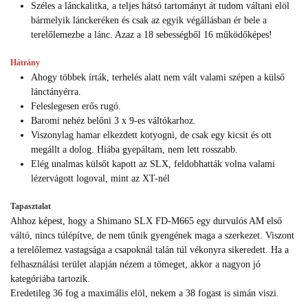
Széles a lánckalitka, a teljes hátsó tartományt át tudom váltani elöl
bármelyik lánckeréken és csak az egyik végállásban ér bele a
terelőlemezbe a lánc. Azaz a 18 sebességből 16 működőképes!
Hátrány
Ahogy többek írták, terhelés alatt nem vált valami szépen a külső
lánctányérra.
Feleslegesen erős rugó.
Baromi nehéz belőni 3 x 9-es váltókarhoz.
Viszonylag hamar elkezdett kotyogni, de csak egy kicsit és ott
megállt a dolog. Hiába gyepáltam, nem lett rosszabb.
Elég unalmas külsőt kapott az SLX, feldobhatták volna valami
lézervágott logoval, mint az XT-nél
Tapasztalat
Ahhoz képest, hogy a Shimano SLX FD-M665 egy durvulós AM első
váltó, nincs túlépítve, de nem tűnik gyengének maga a szerkezet. Viszont
a terelőlemez vastagsága a csapoknál talán túl vékonyra sikeredett. Ha a
felhasználási terület alapján nézem a tömeget, akkor a nagyon jó
kategóriába tartozik.
Eredetileg 36 fog a maximális elöl, nekem a 38 fogast is simán viszi.