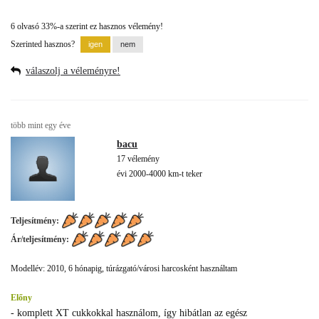
6 olvasó 33%-a szerint ez hasznos vélemény!
Szerinted hasznos?
válaszolj a véleményre!
több mint egy éve
bacu
17 vélemény
évi 2000-4000 km-t teker
Teljesítmény:
Ár/teljesítmény:
Modellév: 2010, 6 hónapig, túrázgató/városi harcosként használtam
Előny
- komplett XT cukkokkal használom, így hibátlan az egész