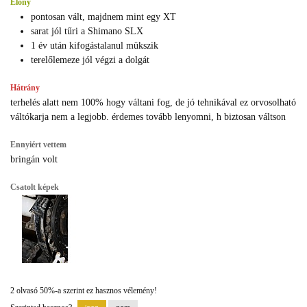
Előny
pontosan vált, majdnem mint egy XT
sarat jól tűri a Shimano SLX
1 év után kifogástalanul mükszik
terelőlemeze jól végzi a dolgát
Hátrány
terhelés alatt nem 100% hogy váltani fog, de jó tehnikával ez orvosolható
váltókarja nem a legjobb. érdemes tovább lenyomni, h biztosan váltson
Ennyiért vettem
bringán volt
Csatolt képek
2 olvasó 50%-a szerint ez hasznos vélemény!