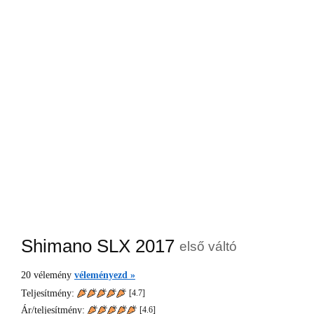
Shimano SLX 2017
első váltó
20
vélemény
véleményezd »
Teljesítmény:
[4.7]
Ár/teljesítmény:
[
4.6
]