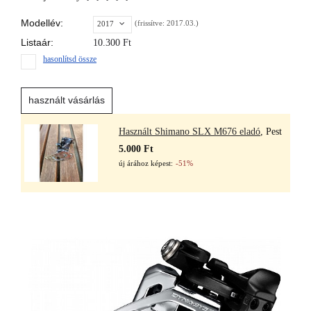
Modellév:
(frissítve: 2017.03.)
2017
Listaár:
10.300
Ft
hasonlítsd össze
használt vásárlás
Használt Shimano SLX M676 eladó
, Pest
5.000 Ft
új árához képest:
-51%