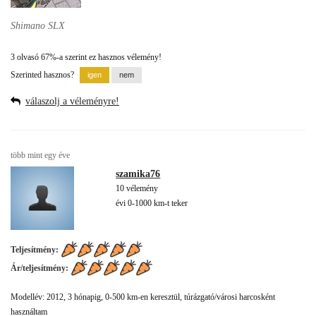
Shimano SLX
3 olvasó 67%-a szerint ez hasznos vélemény!
Szerinted hasznos?
válaszolj a véleményre!
több mint egy éve
szamika76
10 vélemény
évi 0-1000 km-t teker
Teljesítmény:
Ár/teljesítmény:
Modellév: 2012, 3 hónapig, 0-500 km-en keresztül, túrázgató/városi harcosként
használtam