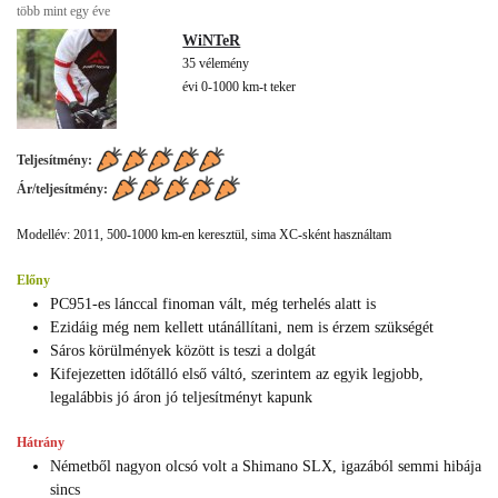
több mint egy éve
WiNTeR
35 vélemény
évi 0-1000 km-t teker
Teljesítmény:
Ár/teljesítmény:
Modellév: 2011, 500-1000 km-en keresztül, sima XC-sként használtam
Előny
PC951-es lánccal finoman vált, még terhelés alatt is
Ezidáig még nem kellett utánállítani, nem is érzem szükségét
Sáros körülmények között is teszi a dolgát
Kifejezetten időtálló első váltó, szerintem az egyik legjobb,
legalábbis jó áron jó teljesítményt kapunk
Hátrány
Németből nagyon olcsó volt a Shimano SLX, igazából semmi hibája
sincs