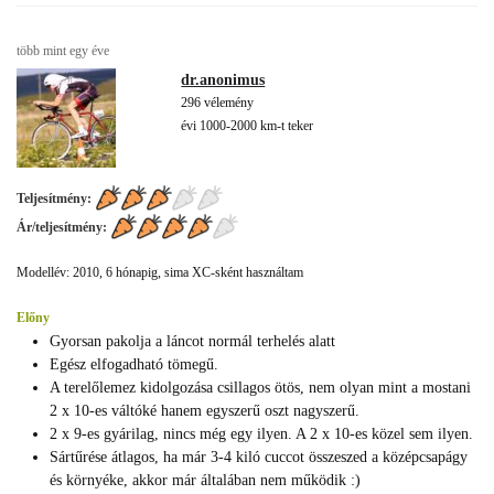
több mint egy éve
dr.anonimus
296 vélemény
évi 1000-2000 km-t teker
Teljesítmény:
Ár/teljesítmény:
Modellév: 2010, 6 hónapig, sima XC-sként használtam
Előny
Gyorsan pakolja a láncot normál terhelés alatt
Egész elfogadható tömegű.
A terelőlemez kidolgozása csillagos ötös, nem olyan mint a mostani
2 x 10-es váltóké hanem egyszerű oszt nagyszerű.
2 x 9-es gyárilag, nincs még egy ilyen. A 2 x 10-es közel sem ilyen.
Sártűrése átlagos, ha már 3-4 kiló cuccot összeszed a középcsapágy
és környéke, akkor már általában nem működik :)