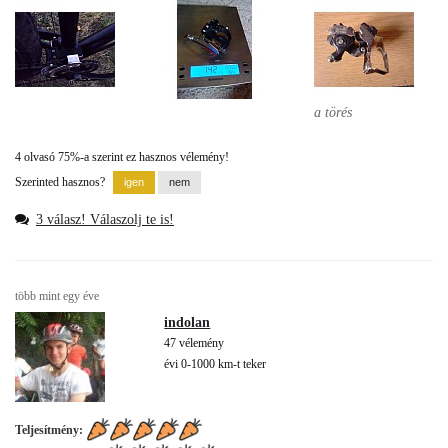
a törés
4 olvasó 75%-a szerint ez hasznos vélemény!
Szerinted hasznos?
3 válasz! Válaszolj te is!
több mint egy éve
indolan
47 vélemény
évi 0-1000 km-t teker
Teljesítmény: