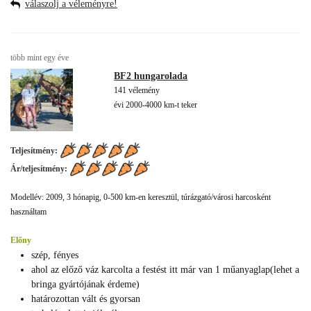
válaszolj a véleményre!
több mint egy éve
BF2 hungarolada
141 vélemény
évi 2000-4000 km-t teker
Teljesítmény:
Ár/teljesítmény:
Modellév: 2009, 3 hónapig, 0-500 km-en keresztül, túrázgató/városi harcosként
használtam
Előny
szép, fényes
ahol az előző váz karcolta a festést itt már van 1 műanyaglap(lehet a
bringa gyártójának érdeme)
határozottan vált és gyorsan