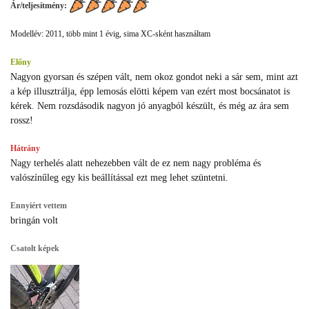
Ár/teljesítmény:
Modellév: 2011, több mint 1 évig, sima XC-sként használtam
Előny
Nagyon gyorsan és szépen vált, nem okoz gondot neki a sár sem, mint azt
a kép illusztrálja, épp lemosás elötti képem van ezért most bocsánatot is
kérek. Nem rozsdásodik nagyon jó anyagból készült, és még az ára sem
rossz!
Hátrány
Nagy terhelés alatt nehezebben vált de ez nem nagy probléma és
valószínűleg egy kis beállítással ezt meg lehet szüntetni.
Ennyiért vettem
bringán volt
Csatolt képek