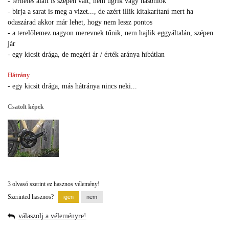
- terhelés alatt is szépen vált, nem ugrik vagy hasonlók
- birja a sarat is meg a vizet..., de azért illik kitakarítaní mert ha
odaszárad akkor már lehet, hogy nem lessz pontos
- a terelőlemez nagyon merevnek tűnik, nem hajlik eggyáltalán, szépen
jár
- egy kicsit drága, de megéri ár / érték aránya hibátlan
Hátrány
- egy kicsit drága, más hátránya nincs neki...
Csatolt képek
3 olvasó szerint ez hasznos vélemény!
Szerinted hasznos?
válaszolj a véleményre!