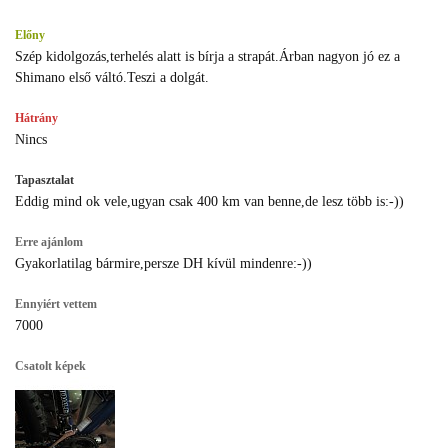
Előny
Szép kidolgozás,terhelés alatt is bírja a strapát.Árban nagyon jó ez a
Shimano első váltó.Teszi a dolgát.
Hátrány
Nincs
Tapasztalat
Eddig mind ok vele,ugyan csak 400 km van benne,de lesz több is:-))
Erre ajánlom
Gyakorlatilag bármire,persze DH kívül mindenre:-))
Ennyiért vettem
7000
Csatolt képek