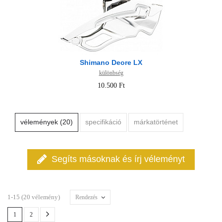
Shimano Deore LX
különbség
10.500 Ft
vélemények (20)
specifikáció
márkatörténet
Segíts másoknak és írj véleményt
1-15 (20 vélemény)
Rendezés
1
2