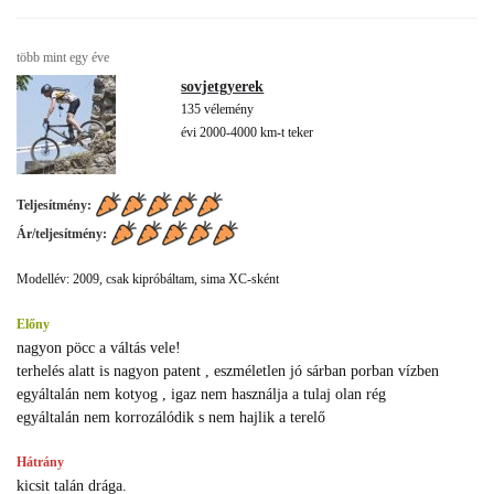
több mint egy éve
sovjetgyerek
135 vélemény
évi 2000-4000 km-t teker
Teljesítmény:
Ár/teljesítmény:
Modellév: 2009, csak kipróbáltam, sima XC-sként
Előny
nagyon pöcc a váltás vele!
terhelés alatt is nagyon patent , eszméletlen jó sárban porban vízben
egyáltalán nem kotyog , igaz nem használja a tulaj olan rég
egyáltalán nem korrozálódik s nem hajlik a terelő
Hátrány
kicsit talán drága.