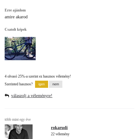
Erre ajánlom
amire akarod
Csatolt képek
4 olvasó 25%-a szerint ez hasznos vélemény!
Szerinted hasznos?
válaszolj a véleményre!
több mint egy éve
rokarudi
22 vélemény