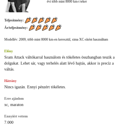
évi több mint 8000 km-t teker
Teljesítmény:
Ár/teljesítmény:
Modellév: 2009, több mint 8000 km-en keresztül, sima XC-sként használtam
Előny
Sram Attack váltókarral használom és tökéletes összhangban teszik a
dolgukat. Lehet sár, vagy terhelés alatt lévő hajtás, akkor is precíz a
váltás.
Hátrány
Nincs igazán. Ennyi pénzért tökéletes.
Erre ajánlom
xc, maraton
Ennyiért vettem
7.000