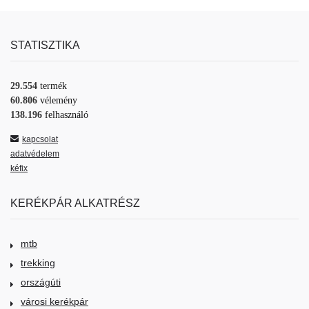
STATISZTIKA
29.554
termék
60.806
vélemény
138.196
felhasználó
kapcsolat
adatvédelem
kéfix
KERÉKPÁR ALKATRÉSZ
mtb
trekking
országúti
városi kerékpár