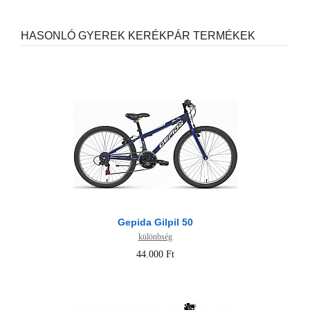
HASONLÓ GYEREK KERÉKPÁR TERMÉKEK
Gepida Gilpil 50
különbség
44.000 Ft