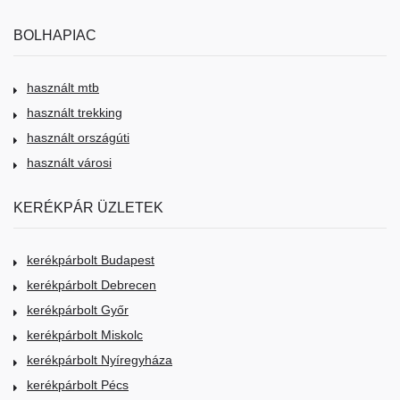
BOLHAPIAC
használt mtb
használt trekking
használt országúti
használt városi
KERÉKPÁR ÜZLETEK
kerékpárbolt Budapest
kerékpárbolt Debrecen
kerékpárbolt Győr
kerékpárbolt Miskolc
kerékpárbolt Nyíregyháza
kerékpárbolt Pécs