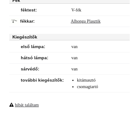
Fék
féktest:
V-fék
fékkar:
Alhonga Plasztik
Kiegészítők
első lámpa:
van
hátsó lámpa:
van
sárvédő:
van
további kiegészítők:
kitámasztó
csomagtartó
hibát találtam