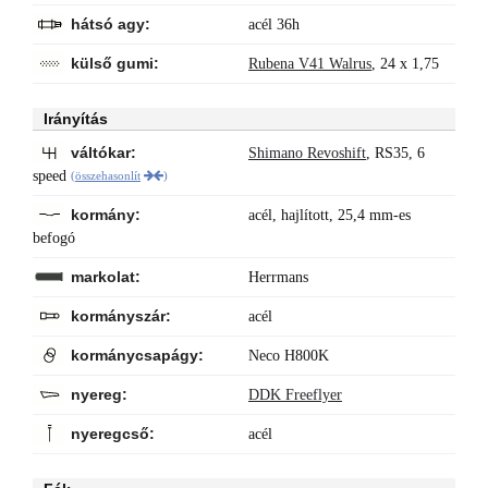
hátsó agy:
acél 36h
külső gumi:
Rubena V41 Walrus
,
24 x 1,75
Irányítás
váltókar:
Shimano Revoshift
,
RS35, 6
speed
(
összehasonlít
)
kormány:
acél, hajlított, 25,4 mm-es
befogó
markolat:
Herrmans
kormányszár:
acél
kormánycsapágy:
Neco H800K
nyereg:
DDK Freeflyer
nyeregcső:
acél