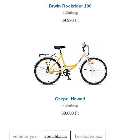
Btwin Rockrider 100
különbség
39.990 Ft
Csepel Hawaii
különbség
39.000 Ft
vélemények
specifikáció
kérdés/válasz