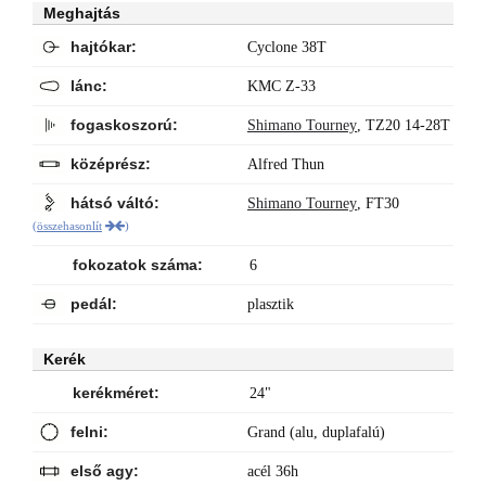
Meghajtás
hajtókar:
Cyclone 38T
lánc:
KMC Z-33
fogaskoszorú:
Shimano Tourney
,
TZ20 14-28T
középrész:
Alfred Thun
hátsó váltó:
Shimano Tourney
,
FT30
(
összehasonlít
)
fokozatok száma:
6
pedál:
plasztik
Kerék
kerékméret:
24"
felni:
Grand (alu, duplafalú)
első agy:
acél 36h