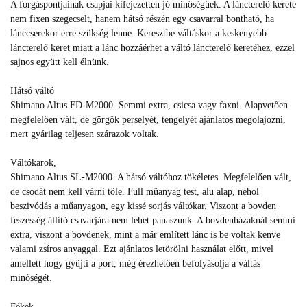
A forgáspontjainak csapjai kifejezetten jó minőségűek. A láncterelő kerete
nem fixen szegecselt, hanem hátsó részén egy csavarral bontható, ha
lánccserekor erre szükség lenne. Keresztbe váltáskor a keskenyebb
láncterelő keret miatt a lánc hozzáérhet a váltó láncterelő keretéhez, ezzel
sajnos együtt kell élnünk.
Hátsó váltó
Shimano Altus FD-M2000. Semmi extra, csicsa vagy faxni. Alapvetően
megfelelően vált, de görgők perselyét, tengelyét ajánlatos megolajozni,
mert gyárilag teljesen szárazok voltak.
Váltókarok,
Shimano Altus SL-M2000. A hátsó váltóhoz tökéletes. Megfelelően vált,
de csodát nem kell várni tőle. Full műanyag test, alu alap, néhol
beszivódás a műanyagon, egy kissé sorjás váltókar. Viszont a bovden
feszesség állító csavarjára nem lehet panaszunk. A bovdenházaknál semmi
extra, viszont a bovdenek, mint a már említett lánc is be voltak kenve
valami zsíros anyaggal. Ezt ajánlatos letörölni használat előtt, mivel
amellett hogy gyűjti a port, még érezhetően befolyásolja a váltás
minőségét.
Fékek