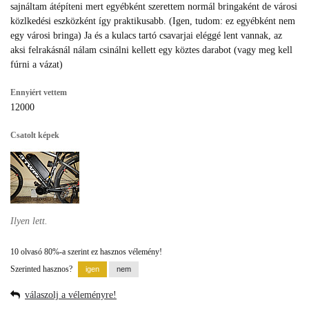
sajnáltam átépíteni mert egyébként szerettem normál bringaként de városi
közlkedési eszközként így praktikusabb. (Igen, tudom: ez egyébként nem
egy városi bringa) Ja és a kulacs tartó csavarjai eléggé lent vannak, az
aksi felrakásnál nálam csinálni kellett egy köztes darabot (vagy meg kell
fúrni a vázat)
Ennyiért vettem
12000
Csatolt képek
Ilyen lett.
10 olvasó 80%-a szerint ez hasznos vélemény!
Szerinted hasznos?
válaszolj a véleményre!