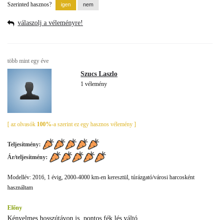
Szerinted hasznos?
válaszolj a véleményre!
több mint egy éve
Szucs Laszlo
1 vélemény
[ az olvasók
100%
-a szerint ez egy hasznos vélemény ]
Teljesítmény:
Ár/teljesítmény:
Modellév: 2016, 1 évig, 2000-4000 km-en keresztül, túrázgató/városi harcosként
használtam
Előny
Kényelmes hosszútávon is, pontos fék lés váltó.