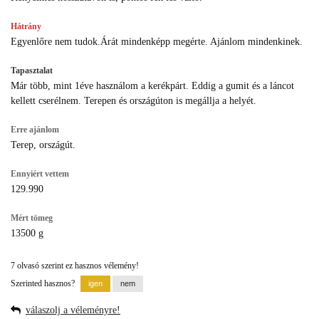
Hátrány
Egyenlőre nem tudok.Árát mindenképp megérte. Ajánlom mindenkinek.
Tapasztalat
Már több, mint 1éve használom a kerékpárt. Eddig a gumit és a láncot
kellett cserélnem. Terepen és országúton is megállja a helyét.
Erre ajánlom
Terep, országút.
Ennyiért vettem
129.990
Mért tömeg
13500 g
7 olvasó szerint ez hasznos vélemény!
Szerinted hasznos?
válaszolj a véleményre!