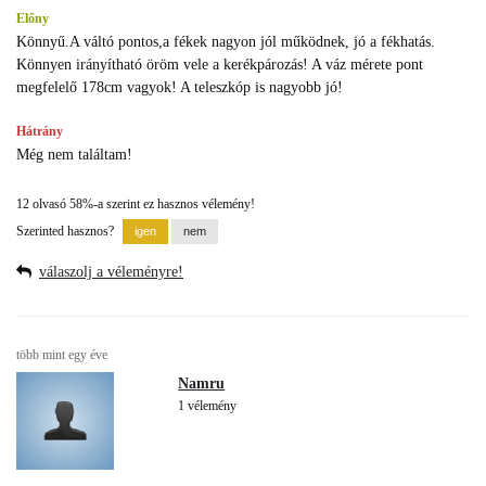
Előny
Könnyű.A váltó pontos,a fékek nagyon jól működnek, jó a fékhatás.
Könnyen irányítható öröm vele a kerékpározás! A váz mérete pont
megfelelő 178cm vagyok! A teleszkóp is nagyobb jó!
Hátrány
Még nem találtam!
12 olvasó 58%-a szerint ez hasznos vélemény!
Szerinted hasznos?
válaszolj a véleményre!
több mint egy éve
Namru
1 vélemény