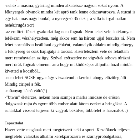
-nehéz a masina, gyárilag minden alkatrésze nagyon sokat nyom. A
féknyergek olyanok mintha két apró tank lenne odacsavarozva. A stucni is
egy hatalmas nagy bunkó, a nyeregcső 35 deka, a villa is irgalmatlan
nehéz(rugós xcr).
-az említett fékek gyakorlatilag nem fognak. Nem lehet vele hatékonyan
lefékezni vészhelyzetben, még akkor sem ha három ujjal feszülsz rá. Nem
lehet normálisan beállítani egyébként, valamelyik oldalra mindig elmegy
a féknyereg és csak hajligatja a tárcsát. Kisérleteztem vele de feladtam
mert reménytelen az ügy. Szóval szétszedve ne vigyétek sehova túrázni
mert órák fognak elmenni arra hogy működőképes állpotba hozd miután
kivetted a kocsiból...
-nem lehet SOSE ugyanúgy visszatenni a kereket ahogy előzőleg állt.
Mindig ciripel a fék.
-műanyag hátsó váltó(!)
-"btwin" életérzés, nekem nem szimpi a márka imidzse de erősen
dolgoznak rajta és egyre több ember alatt látom ezeket a bringákat. A
ruháikkal viszont teljesen ki vagyok békülve, többfélét is használok :)
Tapasztalat
Haver vette magának mert megtetszett neki a sport. Kezdőknek teljesen
megfelelő választás alkalmi kerékpározásra és szárnypróbálgatásra,