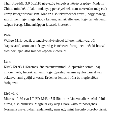
Thun Jive-ML 3.0 68x118 négyszög tengelyes közép csapágy. Made in
China, mindkét oldalon műanyag perselyekkel, nem nevezném még csak
közép kategóriásnak sem. Már az első tekeréseknél érezni, hogy roszog,
szorul, nem úgy megy ahogy kellene, annak ellenére, hogy terheletlenül
szépen forog. Mindenképpen javasolt kicserélni.
Pedál
Wellgo MTB pedál, a tengelye kivételével teljesen műanyag. Jól
"taposható", azonban már gyárilag is nehezen forog, nem néz ki hosszú
életűnek, ajánlatos mindenképpen kicserélni.
Lánc
KMC X9-93 116szemes lánc patentszemmel. Alapvetően semmi baj
nincsen vele, hacsak az nem, hogy gyárilag valami nyúlós zsírral van
bekenve, ami gyűjti a koszt. Érdemes lemosni róla és megfelelően
átolajozni.
Első váltó
Microshift Marvo LT FD-M43 47,5-50mm-es láncvonalhoz. Alul-felül
húzós, alsó bilincses. Megfelel egy alap Deore váltó minőségének.
Normális csavarokkal rendelkezik, nem úgy mint hasonló olcsóbb társai.