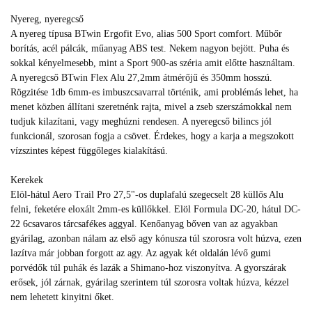
Nyereg, nyeregcső
A nyereg típusa BTwin Ergofit Evo, alias 500 Sport comfort. Műbőr
borítás, acél pálcák, műanyag ABS test. Nekem nagyon bejött. Puha és
sokkal kényelmesebb, mint a Sport 900-as széria amit előtte használtam.
A nyeregcső BTwin Flex Alu 27,2mm átmérőjű és 350mm hosszú.
Rögzitése 1db 6mm-es imbuszcsavarral történik, ami problémás lehet, ha
menet közben állítani szeretnénk rajta, mivel a zseb szerszámokkal nem
tudjuk kilazítani, vagy meghúzni rendesen. A nyeregcső bilincs jól
funkcionál, szorosan fogja a csövet. Érdekes, hogy a karja a megszokott
vízszintes képest függőleges kialakítású.
Kerekek
Elöl-hátul Aero Trail Pro 27,5"-os duplafalú szegecselt 28 küllős Alu
felni, feketére eloxált 2mm-es küllőkkel. Elöl Formula DC-20, hátul DC-
22 6csavaros tárcsafékes aggyal. Kenőanyag bőven van az agyakban
gyárilag, azonban nálam az első agy kónusza túl szorosra volt húzva, ezen
lazítva már jobban forgott az agy. Az agyak két oldalán lévő gumi
porvédők túl puhák és lazák a Shimano-hoz viszonyítva. A gyorszárak
erősek, jól zárnak, gyárilag szerintem túl szorosra voltak húzva, kézzel
nem lehetett kinyitni őket.