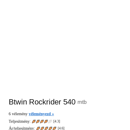
Btwin Rockrider 540
mtb
6
vélemény
véleményezd »
Teljesítmény:
[4.3]
Ár/teljesítmény:
[
4.6
]