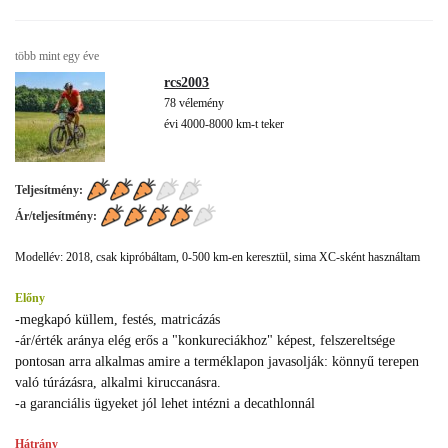
több mint egy éve
rcs2003
78 vélemény
évi 4000-8000 km-t teker
Teljesítmény:
Ár/teljesítmény:
Modellév: 2018, csak kipróbáltam, 0-500 km-en keresztül, sima XC-sként használtam
Előny
-megkapó küllem, festés, matricázás
-ár/érték aránya elég erős a "konkureciákhoz" képest, felszereltsége
pontosan arra alkalmas amire a terméklapon javasolják: könnyű terepen
való túrázásra, alkalmi kiruccanásra.
-a garanciális ügyeket jól lehet intézni a decathlonnál
Hátrány