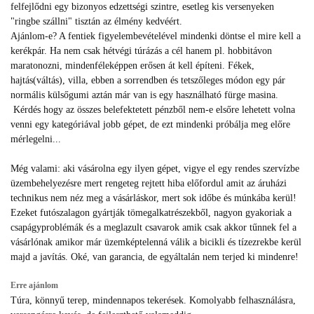
felfejlődni egy bizonyos edzettségi szintre, esetleg kis versenyeken
"ringbe szállni" tisztán az élmény kedvéért.
Ajánlom-e? A fentiek figyelembevételével mindenki döntse el mire kell a
kerékpár. Ha nem csak hétvégi túrázás a cél hanem pl. hobbitávon
maratonozni, mindenféleképpen erősen át kell építeni. Fékek,
hajtás(váltás), villa, ebben a sorrendben és tetszőleges módon egy pár
normális külsőgumi aztán már van is egy használható fürge masina.
Kérdés hogy az összes belefektetett pénzből nem-e elsőre lehetett volna
venni egy kategóriával jobb gépet, de ezt mindenki próbálja meg előre
mérlegelni...
Még valami: aki vásárolna egy ilyen gépet, vigye el egy rendes szervízbe
üzembehelyezésre mert rengeteg rejtett hiba előfordul amit az áruházi
technikus nem néz meg a vásárláskor, mert sok időbe és múnkába kerül!
Ezeket futószalagon gyártják tömegalkatrészekből, nagyon gyakoriak a
csapágyproblémák és a meglazult csavarok amik csak akkor tűnnek fel a
vásárlónak amikor már üzemképtelenná válik a bicikli és tízezrekbe kerül
majd a javítás. Oké, van garancia, de egyáltalán nem terjed ki mindenre!
Erre ajánlom
Túra, könnyű terep, mindennapos tekerések. Komolyabb felhasználásra,