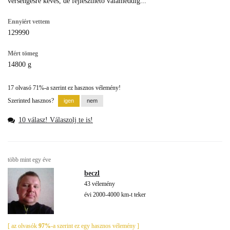
versengésre kevés, de fejleszthető valameddig...
Ennyiért vettem
129990
Mért tömeg
14800 g
17 olvasó 71%-a szerint ez hasznos vélemény!
Szerinted hasznos?
10 válasz! Válaszolj te is!
több mint egy éve
beczl
43 vélemény
évi 2000-4000 km-t teker
[ az olvasók
97%
-a szerint ez egy hasznos vélemény ]