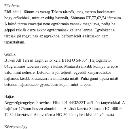
Féktárcsa
Elől-hátul 160mm-es vastag Tektro tárcsák, meg merem kockáztatni,
hogy erősebbek, mint az eddig használt, Shimano RT,77,62,54 tárcsáim.
A hátsó tárcsa csavarjai nem egyformán vannak meghúzva, pedig ha
géppel rakják össze akkor egyformának kellene lennie. Egyébként a
tárcsák jól rögzülnek az agyakhoz, deformációt a tárcsákon nem
tapasztaltam.
Gumik
BTwin All Terrail Light 27,5"x2,1 ETRTO 54-584. Hajtogatható,
845grammos tubeless ready a külső. Mintázata inkább könnyű terepre
való, mint nehézre. Betonon is jól teljesít, egyedül kanyarodáskor
hajlamos kisebb kicsúszásra a mintázata miatt. Puha gumi típusa miatt
betonon hajlamosabb gyorsabban kopni, mint terepen.
Hajtás
Négyszögtengelyes Prowheel Flint 401 44/32/22T acél lánctányérokkal. A
hajtókar 175mm hosszú alumínium. A hátsó kazetta Shimano HG-400-9
11-32 kiosztással. Alapvetően a HG-50 könnyített kivitelű változata.
Középcsapágy