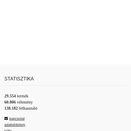
STATISZTIKA
29.554
termék
60.806
vélemény
138.182
felhasználó
kapcsolat
adatvédelem
kéfix