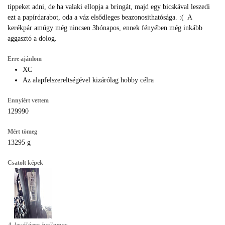
tippeket adni, de ha valaki ellopja a bringát, majd egy bicskával leszedi
ezt a papírdarabot, oda a váz elsődleges beazonosithatósága. :( A
kerékpár amúgy még nincsen 3hónapos, ennek fényében még inkább
aggasztó a dolog.
Erre ajánlom
XC
Az alapfelszereltségével kizárólag hobby célra
Ennyiért vettem
129990
Mért tömeg
13295 g
Csatolt képek