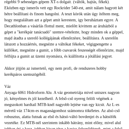
régebbi 9 sebességes gépem XT-s dolgait. (váltók, hajtás, fékek).
Eközben egy ismerős vett egy Rockrider 540-est, amit nálam hagyott két
hétre beállítani és finom hangolni. A teszt körök után úgy ítéltem meg,
hogy megtaláltam azt a gépet amit kerestem, igy beruháztam egyre. A
Decathlonban a vásárlás flottul ment, mielőtt kivittem az áruházból a
gépet a "kerékpár tanácsadó" szemre-vételezte, hogy minden ok a géppel,
majd átadta a szerelő kollégájának ellenőrzésre, beállításra. A szerelőn
látszott a hozzáértés, megnézte a váltókat fékeket, végigpengette a
küllőket, megnézte a gumit, a főbb csavarok feszességét ellenőrizte, majd
felfújta a gumit az üzemi nyomásra, és kiállította a jótállási jegyet.
Akkor jöjjön az ismertető, egy nem profi, de rendszeres hobby
kerékpáros szemszögéből.
Váz
Anyaga 6061 Hidroform Alu. A váz geometriája mivel uniszex nagyon
jó, kényelmes és jól kezelhető. A felső-cső nyereg felöli végének a
megszokott hardtail MTB-knél nagyobb lejtése van egy kicsit. Az L-es
méretű váz 174cm-es magasságomhoz számomra tökéletes. Az alsó-cső
robusztus, alatta futnak az első és hátsó-váltó bovdenjei és a hátsófék
vezetéke. Ez MTB-nél szerintem inkább hátrány, mint előny, mivel alul
jobban éri a kosz, jobban kivan téve a kavics felverődésnek, mint a felső