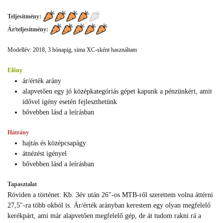
Teljesítmény:
Ár/teljesítmény:
Modellév: 2018, 3 hónapig, sima XC-sként használtam
Előny
ár/érték arány
alapvetően egy jó középkategóriás gépet kapunk a pénzünkért, amit
idővel igény esetén fejleszthetünk
bővebben lásd a leírásban
Hátrány
hajtás és középcsapágy
átnézést igényel
bővebben lásd a leírásban
Tapasztalat
Röviden a történet: Kb. 3év után 26"-os MTB-ről szerettem volna áttérni
27,5"-ra több okból is. Ár/érték arányban kerestem egy olyan megfelelő
kerékpárt, ami már alapvetően megfelelő gép, de át tudom rakni rá a