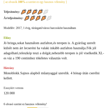
[ az olvasók
100%
-a szerint ez egy hasznos vélemény ]
Teljesítmény:
Ár/teljesítmény:
Modellév: 2017, 1 évig, túrázgató/városi harcosként használtam
Előny
Jó bringa,sokat használom aszfalton,és terepen is. A gyárilag szerelt
külsőt nem árt lecseréni ha valaki inkább aszfalton használja.Fék jól
adagolható,teleszkóp teszi a dolgát,nehezebb terepen is jól viselkedik.XL-
es váz a 190 centimhez tökéletes választás volt.
Hátrány
Monoblokk.Sajnos alapból műanyaggal szerelik. 4 hónap útán cserélni
kellett.
Ennyiért vettem
120.000
6 olvasó szerint ez hasznos vélemény!