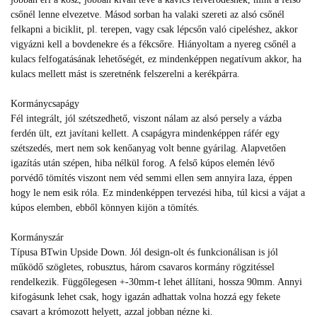
csőnél lenne elvezetve. Másod sorban ha valaki szereti az alsó csőnél
felkapni a biciklit, pl. terepen, vagy csak lépcsőn való cipeléshez, akkor
vigyázni kell a bovdenekre és a fékcsőre. Hiányoltam a nyereg csőnél a
kulacs felfogatásának lehetőségét, ez mindenképpen negatívum akkor, ha
kulacs mellett mást is szeretnénk felszerelni a kerékpárra.
Kormánycsapágy
Fél integrált, jól szétszedhető, viszont nálam az alsó persely a vázba
ferdén ült, ezt javítani kellett. A csapágyra mindenképpen ráfér egy
szétszedés, mert nem sok kenőanyag volt benne gyárilag. Alapvetően
igazítás után szépen, hiba nélkül forog. A felső kúpos elemén lévő
porvédő tömítés viszont nem véd semmi ellen sem annyira laza, éppen
hogy le nem esik róla. Ez mindenképpen tervezési hiba, túl kicsi a vájat a
kúpos elemben, ebből könnyen kijön a tömítés.
Kormányszár
Típusa BTwin Upside Down. Jól design-olt és funkcionálisan is jól
működő szögletes, robusztus, három csavaros kormány rögzitéssel
rendelkezik. Függőlegesen +-30mm-t lehet állítani, hossza 90mm. Annyi
kifogásunk lehet csak, hogy igazán adhattak volna hozzá egy fekete
csavart a krómozott helyett, azzal jobban nézne ki.