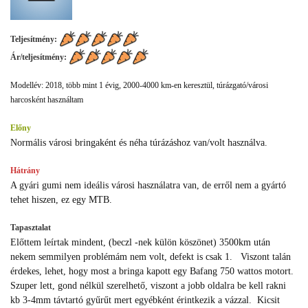
Teljesítmény:
Ár/teljesítmény:
Modellév: 2018, több mint 1 évig, 2000-4000 km-en keresztül, túrázgató/városi
harcosként használtam
Előny
Normális városi bringaként és néha túrázáshoz van/volt használva.
Hátrány
A gyári gumi nem ideális városi használatra van, de erről nem a gyártó
tehet hiszen, ez egy MTB.
Tapasztalat
Előttem leírtak mindent, (beczl -nek külön köszönet) 3500km után
nekem semmilyen problémám nem volt, defekt is csak 1. Viszont talán
érdekes, lehet, hogy most a bringa kapott egy Bafang 750 wattos motort.
Szuper lett, gond nélkül szerelhető, viszont a jobb oldalra be kell rakni
kb 3-4mm távtartó gyűrűt mert egyébként érintkezik a vázzal. Kicsit