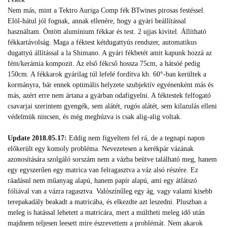
Nem más, mint a Tektro Auriga Comp fék BTwines pirosas festéssel.
Elöl-hátul jól fognak, annak ellenére, hogy a gyári beállítással
használtam. Öntött alumínium fékkar és test. 2 ujjas kivitel. Állítható
fékkartávolság. Maga a féktest kétdugattyús rendszer, automatikus
dugattyú állítással a la Shimano. A gyári fékbetét amit kapunk hozzá az
fém/kerámia kompozit. Az első fékcső hossza 75cm, a hátsóé pedig
150cm. A fékkarok gyárilag túl lefelé fordítva kb. 60°-ban kerültek a
kormányra, bár ennek optimális helyzete szubjektív egyénenként más és
más, azért erre nem ártana a gyárban odafigyelni. A féktestek felfogató
csavarjai szerintem gyengék, sem alátét, rugós alátét, sem kilazulás elleni
védelmük nincsen, és még meghúzva is csak alig-alig voltak.
Update 2018.05.17:
Eddig nem figyeltem fel rá, de a tegnapi napon
előkerült egy komoly probléma. Nevezetesen a kerékpár vázának
azonosítására szolgáló sorszám nem a vázba beütve található meg, hanem
egy egyszerűen egy matrica van felragasztva a váz alsó részére. Ez
ráadásul nem műanyag alapú, hanem papír alapú, ami egy átlátszó
fóliával van a vázra ragasztva. Valószínűleg egy ág, vagy valami kisebb
terepakadály beakadt a matricába, és elkezdte azt leszedni. Pluszban a
meleg is hatással lehetett a matricára, mert a múltheti meleg idő után
majdnem teljesen leesett mire észrevettem a problémát. Nem akarok