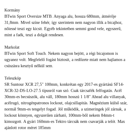
Kormány
BTwin Sport Oversize MTB. Anyaga alu, hossza 680mm, átmérője
31,8mm. Mivel színe fehér, így szerintem nem nagyon illik a bicajhoz,
nőiessé teszi egy kicsit. Egyéb tekintetben semmi gond vele, egyszerű,
mint a faék, teszi a dolgát rendesen.
Markolat
BTwin Sport Soft Touch. Nekem nagyon bejött, a régi bicajomon is
ugyanez volt. Megfelelő fogást biztosit, a redőzete miatt nem hajlamos a
csúszásra kesztyű nélkül sem.
Teleszkóp
SR Suntour XCR 27,5" 100mm, konkrétan egy 2017-es gyártású SF14-
XCR-32-DS-LO-27.5 típusról van szó. Csak tárcsafék felfogatás. Acél
30mm-es becsúszók, alu váll, 180mm hosszú 1 1/8" Ahead alu villanyak,
acélrugó, nitrogénpatronos lockout, olajcsillapitás. Magnézium külső szár,
normál 9mm-es tengelyt fogad. Jól működik, a szimeringek jól zárnak, a
lockout könnyen, egyszerűen zárható, 100mm-ből nekem 84mm-t
kimozgott. A gyári 160mm-es Tektro tárcsák nem csavarják a telót. Max
ajánlott rotor méret 185mm