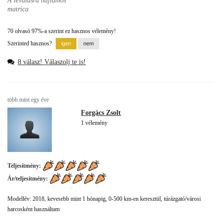
A leválásra hajlamos
matrica
70 olvasó 97%-a szerint ez hasznos vélemény!
Szerinted hasznos?
8 válasz! Válaszolj te is!
több mint egy éve
Forgács Zsolt
1 vélemény
Teljesítmény:
Ár/teljesítmény:
Modellév: 2018, kevesebb mint 1 hónapig, 0-500 km-en keresztül, túrázgató/városi
harcosként használtam