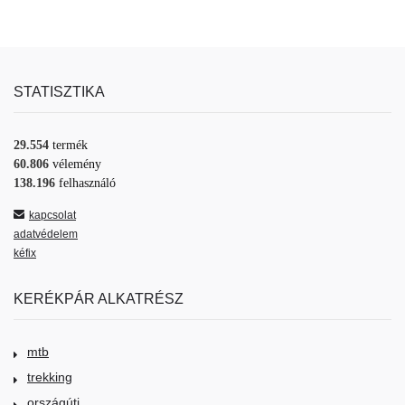
STATISZTIKA
29.554
termék
60.806
vélemény
138.196
felhasználó
kapcsolat
adatvédelem
kéfix
KERÉKPÁR ALKATRÉSZ
mtb
trekking
országúti