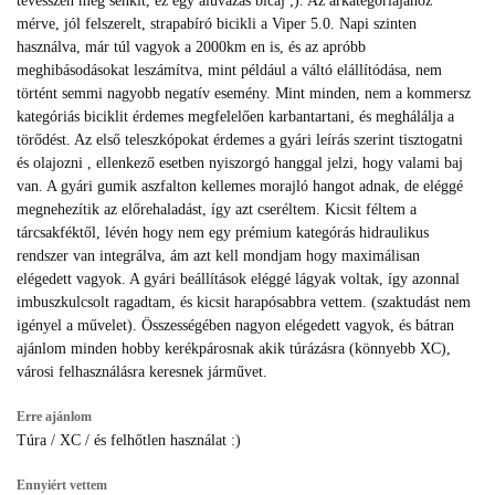
tévesszen meg senkit, ez egy aluvázas bicaj ;). Az árkategóriájához
mérve, jól felszerelt, strapabíró bicikli a Viper 5.0. Napi szinten
használva, már túl vagyok a 2000km en is, és az apróbb
meghibásodásokat leszámítva, mint például a váltó elállítódása, nem
történt semmi nagyobb negatív esemény. Mint minden, nem a kommersz
kategóriás biciklit érdemes megfelelően karbantartani, és meghálálja a
törődést. Az első teleszkópokat érdemes a gyári leírás szerint tisztogatni
és olajozni , ellenkező esetben nyiszorgó hanggal jelzi, hogy valami baj
van. A gyári gumik aszfalton kellemes morajló hangot adnak, de eléggé
megnehezítik az előrehaladást, így azt cseréltem. Kicsit féltem a
tárcsakféktől, lévén hogy nem egy prémium kategórás hidraulikus
rendszer van integrálva, ám azt kell mondjam hogy maximálisan
elégedett vagyok. A gyári beállítások eléggé lágyak voltak, így azonnal
imbuszkulcsolt ragadtam, és kicsit harapósabbra vettem. (szaktudást nem
igényel a művelet). Összességében nagyon elégedett vagyok, és bátran
ajánlom minden hobby kerékpárosnak akik túrázásra (könnyebb XC),
városi felhasználásra keresnek járművet.
Erre ajánlom
Túra / XC / és felhőtlen használat :)
Ennyiért vettem