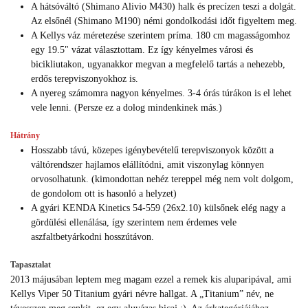
A hátsóváltó (Shimano Alivio M430) halk és precízen teszi a dolgát.
Az elsőnél (Shimano M190) némi gondolkodási időt figyeltem meg.
A Kellys váz méretezése szerintem príma. 180 cm magasságomhoz
egy 19.5" vázat választottam. Ez így kényelmes városi és
bicikliutakon, ugyanakkor megvan a megfelelő tartás a nehezebb,
erdős terepviszonyokhoz is.
A nyereg számomra nagyon kényelmes. 3-4 órás túrákon is el lehet
vele lenni. (Persze ez a dolog mindenkinek más.)
Hátrány
Hosszabb távú, közepes igénybevételű terepviszonyok között a
váltórendszer hajlamos elállítódni, amit viszonylag könnyen
orvosolhatunk. (kimondottan nehéz tereppel még nem volt dolgom,
de gondolom ott is hasonló a helyzet)
A gyári KENDA Kinetics 54-559 (26x2.10) külsőnek elég nagy a
gördülési ellenálása, így szerintem nem érdemes vele
aszfaltbetyárkodni hosszútávon.
Tapasztalat
2013 májusában leptem meg magam ezzel a remek kis aluparipával, ami
Kellys Viper 50 Titanium gyári névre hallgat. A „Titanium” név, ne