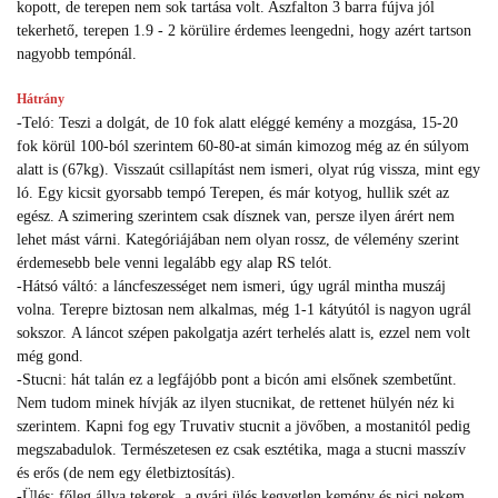
kopott, de terepen nem sok tartása volt. Aszfalton 3 barra fújva jól
tekerhető, terepen 1.9 - 2 körülire érdemes leengedni, hogy azért tartson
nagyobb tempónál.
Hátrány
-Teló: Teszi a dolgát, de 10 fok alatt eléggé kemény a mozgása, 15-20
fok körül 100-ból szerintem 60-80-at simán kimozog még az én súlyom
alatt is (67kg). Visszaút csillapítást nem ismeri, olyat rúg vissza, mint egy
ló. Egy kicsit gyorsabb tempó Terepen, és már kotyog, hullik szét az
egész. A szimering szerintem csak dísznek van, persze ilyen árért nem
lehet mást várni. Kategóriájában nem olyan rossz, de vélemény szerint
érdemesebb bele venni legalább egy alap RS telót.
-Hátsó váltó: a láncfeszességet nem ismeri, úgy ugrál mintha muszáj
volna. Terepre biztosan nem alkalmas, még 1-1 kátyútól is nagyon ugrál
sokszor. A láncot szépen pakolgatja azért terhelés alatt is, ezzel nem volt
még gond.
-Stucni: hát talán ez a legfájóbb pont a bicón ami elsőnek szembetűnt.
Nem tudom minek hívják az ilyen stucnikat, de rettenet hülyén néz ki
szerintem. Kapni fog egy Truvativ stucnit a jövőben, a mostanitól pedig
megszabadulok. Természetesen ez csak esztétika, maga a stucni masszív
és erős (de nem egy életbiztosítás).
-Ülés: főleg állva tekerek, a gyári ülés kegyetlen kemény és pici nekem.