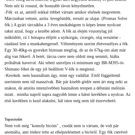
Nem néz ki rosszul, de hosszabb távon kényelmetlen.
-Fék: ez az, amitől sokkal többet vártam amikor elsőnek megvettem.
Márciusban vettem, azóta: levegősödik, ereszti az olajat. (Promax Solve
fék.) A gyári tárcsákba a 3 éves unokahúgom is képes lenne nyolcast
rakni azzal, hogy a kezébe adom. A fék az elején viszonylag jól
működött, rá 1 hónapra előjött a nyikorgás, cicergés, olaj eresztése -
ráadásul lent a munkahengernél. Véleményem szerint életveszélyes a fék.
Egy 30-40kg-os gyereket biztosan megfog, de az én 67kg-om alatt már
alig van fékerő. A betét, tárcsa csere nem oldott meg semmit, hiába
próbáltuk haverral. Aki teheti szereljen rá minimum egy BR-M395-ös
Shimano féket de egy jól beállított V-fék is megteszi..
-Kerekek: nem használtam úgy, mint egy vadállat. Ettől függetlenül
szerintem nem túl masszívak. Bár pár kisebb gödör nem árt meg neki az
utakon, de amióta intenzívebben használom terepen a délutáni melózás
miatt.. mintha napról napra nagyobb lenne a hátsó kerékben a nyolcas. Az
első kerékben is kezd alakulni, hál isten még nem túl észrevehető.
Tapasztalat
Nem volt még "komoly bicóm" , csodát nem is vártam, de volt pár
anomália, ami tönkre tette az elképzelésemet a bicóról. Egy fék cserével