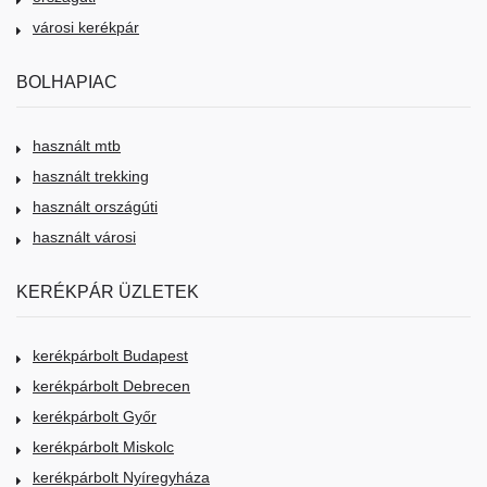
városi kerékpár
BOLHAPIAC
használt mtb
használt trekking
használt országúti
használt városi
KERÉKPÁR ÜZLETEK
kerékpárbolt Budapest
kerékpárbolt Debrecen
kerékpárbolt Győr
kerékpárbolt Miskolc
kerékpárbolt Nyíregyháza