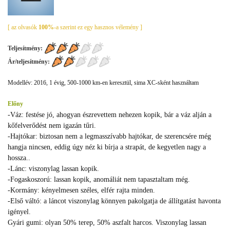
[ az olvasók
100%
-a szerint ez egy hasznos vélemény ]
Teljesítmény:
Ár/teljesítmény:
Modellév: 2016, 1 évig, 500-1000 km-en keresztül, sima XC-sként használtam
Előny
-Váz: festése jó, ahogyan észrevettem nehezen kopik, bár a váz alján a
kőfelverődést nem igazán tűri.
-Hajtókar: biztosan nem a legmasszívabb hajtókar, de szerencsére még
hangja nincsen, eddig úgy néz ki bírja a strapát, de kegyetlen nagy a
hossza..
-Lánc: viszonylag lassan kopik.
-Fogaskoszorú: lassan kopik, anomáliát nem tapasztaltam még.
-Kormány: kényelmesen széles, elfér rajta minden.
-Első váltó: a láncot viszonylag könnyen pakolgatja de állítgatást havonta
igényel.
Gyári gumi: olyan 50% terep, 50% aszfalt harcos. Viszonylag lassan