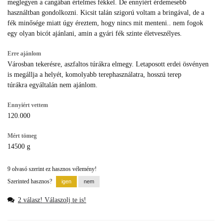
meglegyen a cangában értelmes fékkel. De ennyiért érdemesebb
használtban gondolkozni. Kicsit talán szigorú voltam a bringával, de a
fék minősége miatt úgy éreztem, hogy nincs mit menteni.. nem fogok
egy olyan bicót ajánlani, amin a gyári fék szinte életveszélyes.
Erre ajánlom
Városban tekerésre, aszfaltos túrákra elmegy. Letaposott erdei ösvényen
is megállja a helyét, komolyabb terephasználatra, hosszú terep
túrákra egyáltalán nem ajánlom.
Ennyiért vettem
120.000
Mért tömeg
14500 g
9 olvasó szerint ez hasznos vélemény!
Szerinted hasznos?
2 válasz! Válaszolj te is!