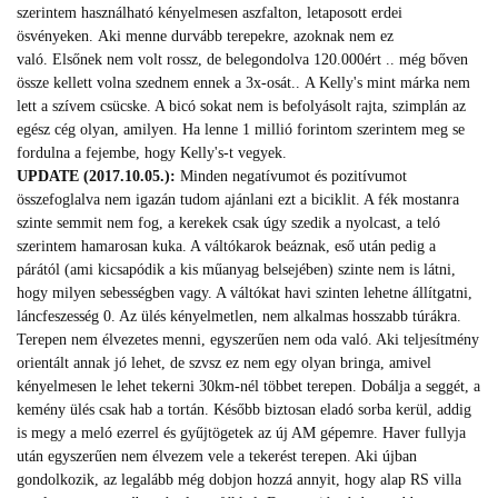
szerintem használható kényelmesen aszfalton, letaposott erdei
ösvényeken. Aki menne durvább terepekre, azoknak nem ez
való. Elsőnek nem volt rossz, de belegondolva 120.000ért .. még bőven
össze kellett volna szednem ennek a 3x-osát.. A Kelly's mint márka nem
lett a szívem csücske. A bicó sokat nem is befolyásolt rajta, szimplán az
egész cég olyan, amilyen. Ha lenne 1 millió forintom szerintem meg se
fordulna a fejembe, hogy Kelly's-t vegyek.
UPDATE (2017.10.05.):
Minden negatívumot és pozitívumot
összefoglalva nem igazán tudom ajánlani ezt a biciklit. A fék mostanra
szinte semmit nem fog, a kerekek csak úgy szedik a nyolcast, a teló
szerintem hamarosan kuka. A váltókarok beáznak, eső után pedig a
párától (ami kicsapódik a kis műanyag belsejében) szinte nem is látni,
hogy milyen sebességben vagy. A váltókat havi szinten lehetne állítgatni,
láncfeszesség 0. Az ülés kényelmetlen, nem alkalmas hosszabb túrákra.
Terepen nem élvezetes menni, egyszerűen nem oda való. Aki teljesítmény
orientált annak jó lehet, de szvsz ez nem egy olyan bringa, amivel
kényelmesen le lehet tekerni 30km-nél többet terepen. Dobálja a seggét, a
kemény ülés csak hab a tortán. Később biztosan eladó sorba kerül, addig
is megy a meló ezerrel és gyűjtögetek az új AM gépemre. Haver fullyja
után egyszerűen nem élvezem vele a tekerést terepen. Aki újban
gondolkozik, az legalább még dobjon hozzá annyit, hogy alap RS villa