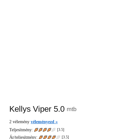
Kellys Viper 5.0
mtb
2
vélemény
véleményezd »
Teljesítmény:
[3.5]
Ár/teljesítmény:
[
3.5
]