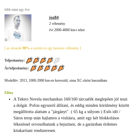
több mint egy éve
joz84
2 vélemény
évi 2000-4000 km-t teker
[ az olvasók
98%
-a szerint ez egy hasznos vélemény ]
Teljesítmény:
Ár/teljesítmény:
Modellév: 2013, 1000-2000 km-en keresztül, sima XC-sként használtam
Előny
A Tektro Novela mechanikus 160/160 tárcsafék meglepően jól teszi
a dolgát. Pofon egyszerű állítani, és eddig minden körülmény között
megállította alattam a "járgányt". ( 65 kg a súlyom ) Esős idő /
Sáros terep után hajlamos a visításra, amit egy két blokkolásos
fékezéssel orvosolhatunk a hejszínen, de a garázsban érdemes
kitakarítani rendszeresen.