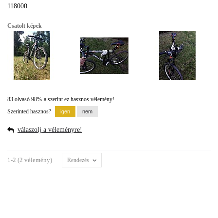
118000
Csatolt képek
83 olvasó 98%-a szerint ez hasznos vélemény!
Szerinted hasznos?
válaszolj a véleményre!
1-2 (2 vélemény)
Rendezés