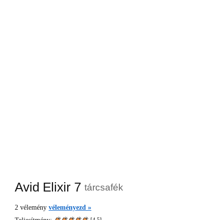
Avid Elixir 7
tárcsafék
2
vélemény
véleményezd »