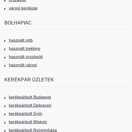
városi kerékpár
BOLHAPIAC
használt mtb
használt trekking
használt országúti
használt városi
KERÉKPÁR ÜZLETEK
kerékpárbolt Budapest
kerékpárbolt Debrecen
kerékpárbolt Győr
kerékpárbolt Miskolc
kerékpárbolt Nyíregyháza