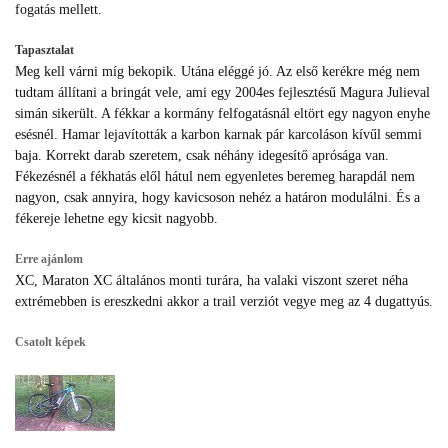
fogatás mellett.
Tapasztalat
Meg kell várni míg bekopik. Utána eléggé jó. Az első kerékre még nem
tudtam állítani a bringát vele, ami egy 2004es fejlesztésű Magura Julieval
simán sikerült. A fékkar a kormány felfogatásnál eltört egy nagyon enyhe
esésnél. Hamar lejavították a karbon karnak pár karcoláson kívűl semmi
baja. Korrekt darab szeretem, csak néhány idegesítő aprósága van.
Fékezésnél a fékhatás elől hátul nem egyenletes beremeg harapdál nem
nagyon, csak annyira, hogy kavicsoson nehéz a határon modulálni. És a
fékereje lehetne egy kicsit nagyobb.
Erre ajánlom
XC, Maraton XC általános monti turára, ha valaki viszont szeret néha
extrémebben is ereszkedni akkor a trail verziót vegye meg az 4 dugattyús.
Csatolt képek