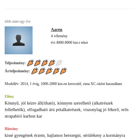
több mint egy éve
Aaren
4 vélemény
évi 4000-8000 km-t teker
Teljesítmény:
Ár/teljesítmény:
Modellév: 2014, 1 évig, 1000-2000 km-en keresztül, sima XC-sként használtam
Előny
Könnyű, jól kézre áll(ítható), könnyen szerelhető (alkatrészek
fellelhetők), elfogadható árú pótalkatrészek, viszonylag jó fékerő, erős
strapabíró karbon kar
Hátrány
kissé gyengének érzem, hajlamos berezegni, sérülékeny a kormányra