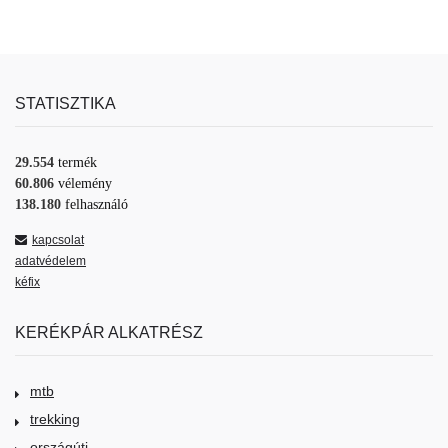
STATISZTIKA
29.554
termék
60.806
vélemény
138.180
felhasználó
kapcsolat
adatvédelem
kéfix
KERÉKPÁR ALKATRÉSZ
mtb
trekking
országúti