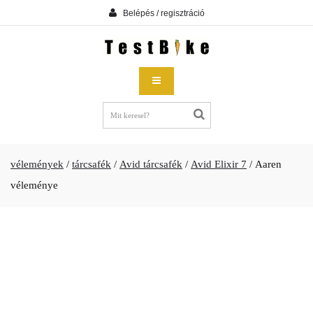
Belépés / regisztráció
vélemények
/
tárcsafék
/
Avid tárcsafék
/
Avid Elixir 7
/
Aaren
véleménye