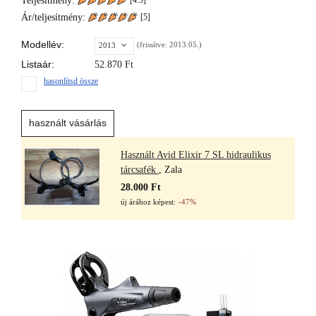
Teljesítmény:
[4.5]
Ár/teljesítmény:
[
5
]
Modellév:
(frissítve: 2013.05.)
2013
Listaár:
52.870
Ft
hasonlítsd össze
használt vásárlás
Használt Avid Elixir 7 SL hidraulikus
tárcsafék
, Zala
28.000 Ft
új árához képest:
-47%