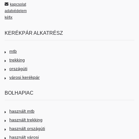
kapcsolat
adatvédelem
kéfix
KERÉKPÁR ALKATRÉSZ
mtb
trekking
országúti
városi kerékpár
BOLHAPIAC
használt mtb
használt trekking
használt országúti
használt városi