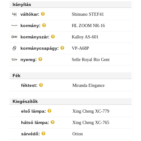
Irányítás
váltókar:
Shimano STEF41
kormány:
HL ZOOM NR-16
kormányszár:
Kalloy AS-601
kormánycsapágy:
VP-A68P
nyereg:
Selle Royal Rio Gent
Fék
féktest:
Miranda Elegance
Kiegészítők
első lámpa:
Xing Cheng XC-779
hátsó lámpa:
Xing Cheng XC-765
sárvédő:
Orion