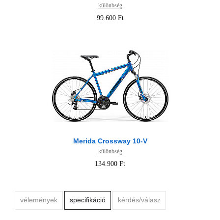
különbség
99.600 Ft
Merida Crossway 10-V
különbség
134.900 Ft
vélemények
specifikáció
kérdés/válasz