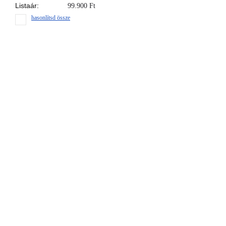
Listaár:
99.900
Ft
hasonlítsd össze