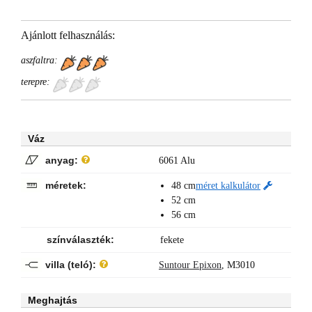
Ajánlott felhasználás:
aszfaltra:
terepre:
Váz
anyag:
6061 Alu
méretek:
48 cm
méret kalkulátor
52 cm
56 cm
színválaszték:
fekete
villa (teló):
Suntour Epixon
,
M3010
Meghajtás