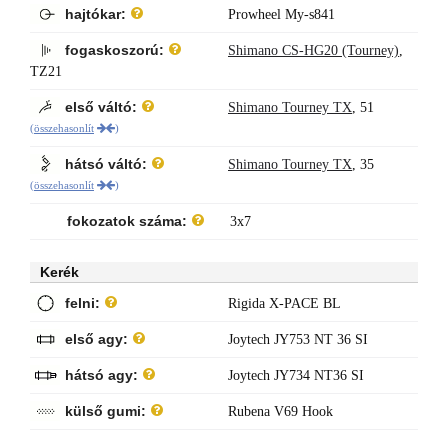
hajtókar:
Prowheel My-s841
fogaskoszorú:
Shimano CS-HG20 (Tourney)
,
TZ21
első váltó:
Shimano Tourney TX
,
51
(
összehasonlít
)
hátsó váltó:
Shimano Tourney TX
,
35
(
összehasonlít
)
fokozatok száma:
3x7
Kerék
felni:
Rigida X-PACE BL
első agy:
Joytech JY753 NT 36 SI
hátsó agy:
Joytech JY734 NT36 SI
külső gumi:
Rubena V69 Hook