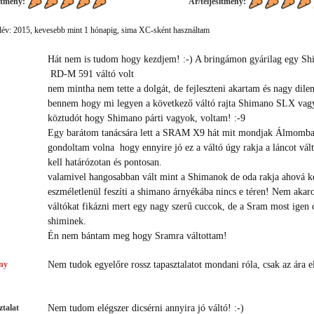
ítmény:
Ár/teljesítmény:
év: 2015, kevesebb mint 1 hónapig, sima XC-sként használtam
Hát nem is tudom hogy kezdjem! :-) A bringámon gyárilag egy S
RD-M 591 váltó volt
nem mintha nem tette a dolgát, de fejleszteni akartam és nagy dil
bennem hogy mi legyen a következő váltó rajta Shimano SLX vag
köztudót hogy Shimano párti vagyok, voltam! :-9
Egy barátom tanácsára lett a SRAM X9 hát mit mondjak Álmomb
gondoltam volna hogy ennyire jó ez a váltó úgy rakja a láncot vál
kell határózotan és pontosan.
valamivel hangosabban vált mint a Shimanok de oda rakja ahová ke
eszméletlenül feszíti a shimano árnyékába nincs e téren! Nem aka
váltókat fikázni mert egy nagy szerű cuccok, de a Sram most igen c
shiminek.
Én nem bántam meg hogy Sramra váltottam!
ny
Nem tudok egyelőre rossz tapasztalatot mondani róla, csak az ára e
talat
Nem tudom elégszer dicsérni annyira jó váltó! :-)