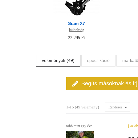
Sram X7
különbség
22.295 Ft
vélemények (49)
specifikáció
márkatö
Segíts másoknak és ír
1-15 (49 vélemény)
Rendezés
több mint egy éve
[ az o