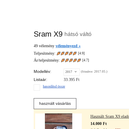
Sram X9
hátsó váltó
49
vélemény
véleményezd »
Teljesítmény:
[4.9]
Ár/teljesítmény:
[
4.7
]
Modellév:
(frissítve: 2017.05.)
2017
Listaár:
33.395
Ft
hasonlítsd össze
használt vásárlás
Használt Sram X9 elad
14.000 Ft