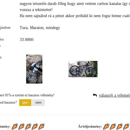
nagyon tetszetős darab főleg hogy amit vettem carbon kanalas így
vonzza a tekintettet!
Ha nem sajnálod rá a pénzt akkor próbáld ki nem fogsz benne csal
ajánlom
Tura, Maraton, mindegy
ért
33.000ft
m
t
asó 91%-a szerint ez hasznos vélemény!
válaszolj a vélemé
ted hasznos?
ítmény:
Ár/teljesítmény: