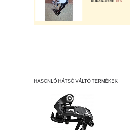
új árához képest:
-58%
HASONLÓ HÁTSÓ VÁLTÓ TERMÉKEK