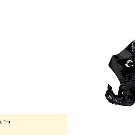
ó
, Pest