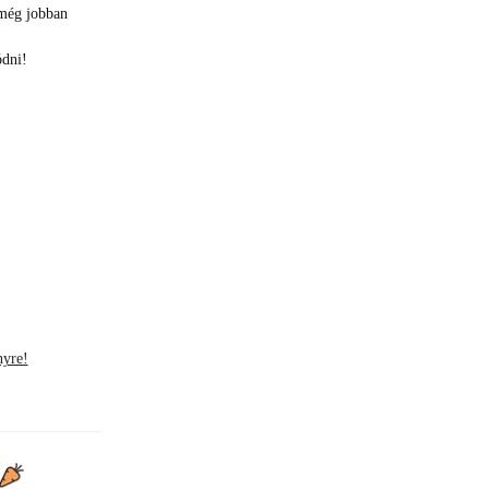
 még jobban
ódni!
nyre!