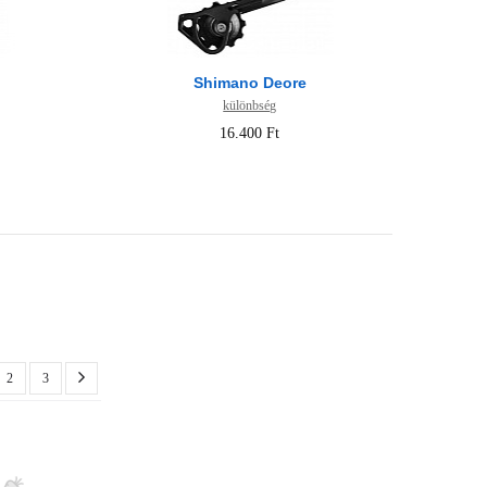
Shimano Deore
különbség
16.400 Ft
2
3