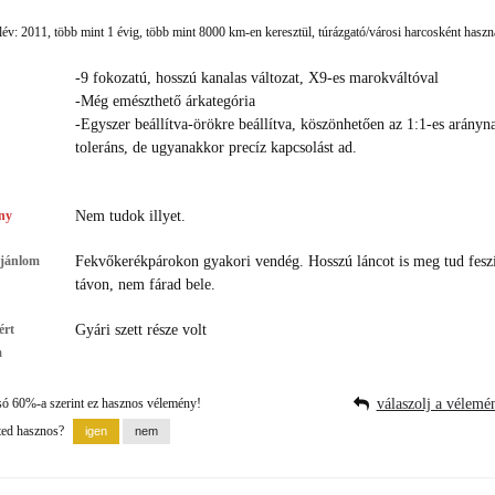
év: 2011, több mint 1 évig, több mint 8000 km-en keresztül, túrázgató/városi harcosként haszn
-9 fokozatú, hosszú kanalas változat, X9-es marokváltóval
-Még emészthető árkategória
-Egyszer beállítva-örökre beállítva, köszönhetően az 1:1-es arány
toleráns, de ugyanakkor precíz kapcsolást ad.
ny
Nem tudok illyet.
ajánlom
Fekvőkerékpárokon gyakori vendég. Hosszú láncot is meg tud feszí
távon, nem fárad bele.
ért
Gyári szett része volt
m
só 60%-a szerint ez hasznos vélemény!
válaszolj a vélemé
ted hasznos?