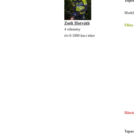
Teljes
Modell
Zsolt Horváth
Előny
4 vélemény
évi 0-1000 km-t teker
Hátrá
Tapasz