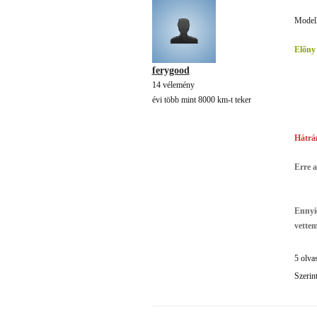
Modell
Előny
ferygood
14 vélemény
évi több mint 8000 km-t teker
Hátrá
Erre 
Ennyi
vette
5 olva
Szerin