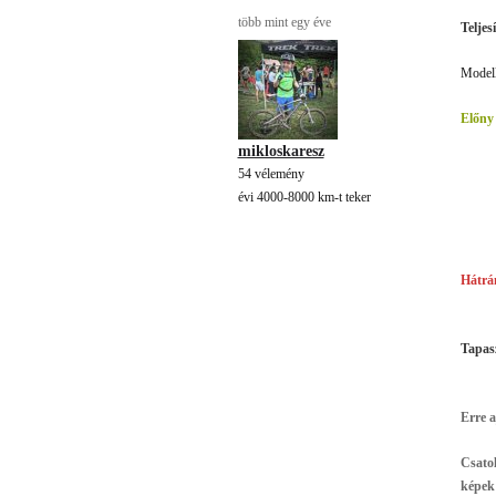
több mint egy éve
Teljes
Modell
Előny
mikloskaresz
54 vélemény
évi 4000-8000 km-t teker
Hátrá
Tapasz
Erre 
Csatol
képek