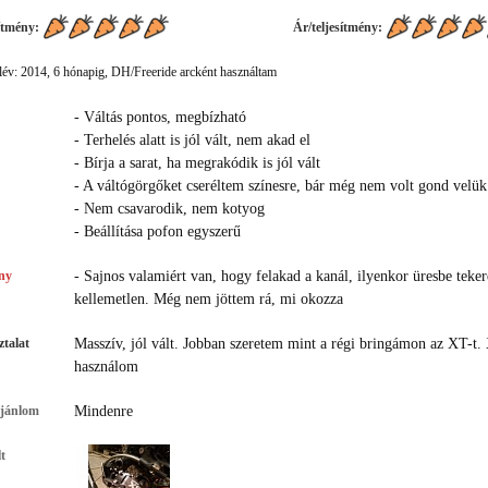
ítmény:
Ár/teljesítmény:
év: 2014, 6 hónapig, DH/Freeride arcként használtam
- Váltás pontos, megbízható
- Terhelés alatt is jól vált, nem akad el
- Bírja a sarat, ha megrakódik is jól vált
- A váltógörgőket cseréltem színesre, bár még nem volt gond velük
- Nem csavarodik, nem kotyog
- Beállítása pofon egyszerű
ny
- Sajnos valamiért van, hogy felakad a kanál, ilyenkor üresbe tek
kellemetlen. Még nem jöttem rá, mi okozza
talat
Masszív, jól vált. Jobban szeretem mint a régi bringámon az XT-t.
használom
ajánlom
Mindenre
t