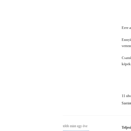
Erre 
Ennyi
vette
Csatol
képek
11 olv
Szerin
több mint egy éve
Teljes