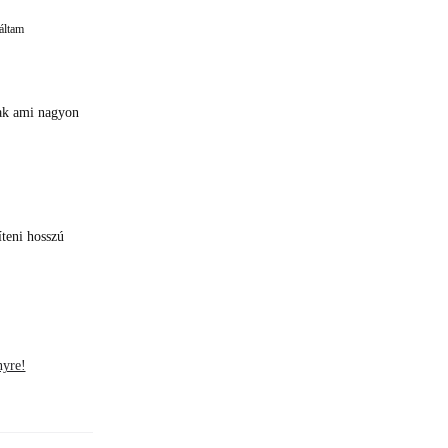
áltam
nak ami nagyon
teni hosszú
nyre!