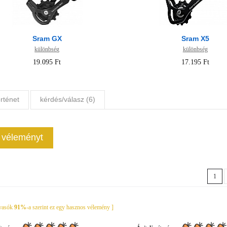
Sram GX
Sram X5
különbség
különbség
19.095 Ft
17.195 Ft
rténet
kérdés/válasz (6)
j véleményt
1
lvasók
91%
-a szerint ez egy hasznos vélemény ]