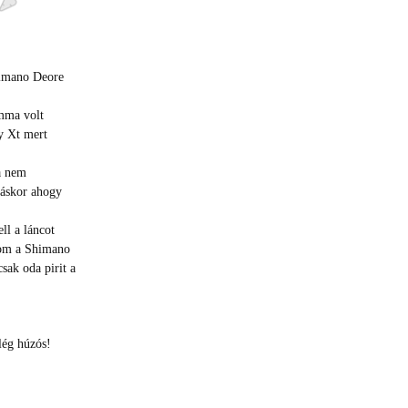
himano Deore
emma volt
y Xt mert
a nem
táskor ahogy
ll a láncot
rom a Shimano
sak oda pirit a
lég húzós!