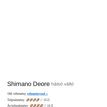
Shimano Deore
hátsó váltó
166
vélemény
véleményezd »
Teljesítmény:
[4.2]
Ár/teljesítmény:
[
4.2
]