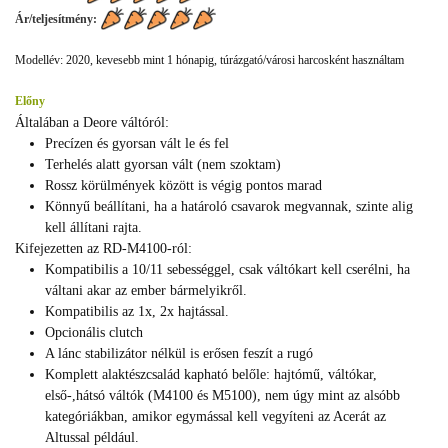
Ár/teljesítmény:
Modellév: 2020, kevesebb mint 1 hónapig, túrázgató/városi harcosként használtam
Előny
Általában a Deore váltóról:
Precízen és gyorsan vált le és fel
Terhelés alatt gyorsan vált (nem szoktam)
Rossz körülmények között is végig pontos marad
Könnyű beállítani, ha a határoló csavarok megvannak, szinte alig
kell állítani rajta.
Kifejezetten az RD-M4100-ról:
Kompatibilis a 10/11 sebességgel, csak váltókart kell cserélni, ha
váltani akar az ember bármelyikről.
Kompatibilis az 1x, 2x hajtással.
Opcionális clutch
A lánc stabilizátor nélkül is erősen feszít a rugó
Komplett alaktészcsalád kapható belőle: hajtómű, váltókar,
első-,hátsó váltók (M4100 és M5100), nem úgy mint az alsóbb
kategóriákban, amikor egymással kell vegyíteni az Acerát az
Altussal például.