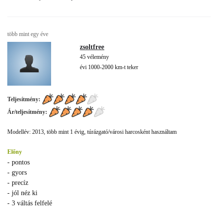
több mint egy éve
zsoltfree
45 vélemény
évi 1000-2000 km-t teker
Teljesítmény:
Ár/teljesítmény:
Modellév: 2013, több mint 1 évig, túrázgató/városi harcosként használtam
Előny
- pontos
- gyors
- precíz
- jól néz ki
- 3 váltás felfelé