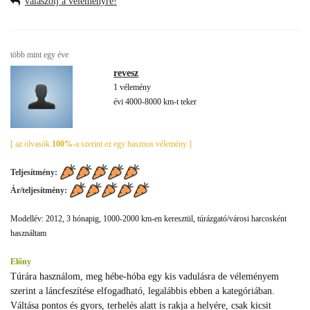
válaszolj a véleményre!
több mint egy éve
revesz
1 vélemény
évi 4000-8000 km-t teker
[ az olvasók
100%
-a szerint ez egy hasznos vélemény ]
Teljesítmény:
Ár/teljesítmény:
Modellév: 2012, 3 hónapig, 1000-2000 km-en keresztül, túrázgató/városi harcosként
használtam
Előny
Túrára használom, meg hébe-hóba egy kis vadulásra de véleményem
szerint a láncfeszítése elfogadható, legalábbis ebben a kategóriában.
Váltása pontos és gyors, terhelés alatt is rakja a helyére, csak kicsit