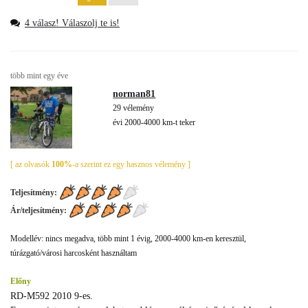
4 válasz! Válaszolj te is!
több mint egy éve
norman81
29 vélemény
évi 2000-4000 km-t teker
[ az olvasók
100%
-a szerint ez egy hasznos vélemény ]
Teljesítmény:
Ár/teljesítmény:
Modellév: nincs megadva, több mint 1 évig, 2000-4000 km-en keresztül,
túrázgató/városi harcosként használtam
Előny
RD-M592 2010 9-es.