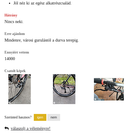
Jól néz ki az egész alkatrészcsalád.
Hátrány
Nincs neki.
Erre ajánlom
Mindenre, városi gurulástól a durva terepig.
Ennyiért vettem
14000
Csatolt képek
Szerinted hasznos?
válaszolj a véleményre!