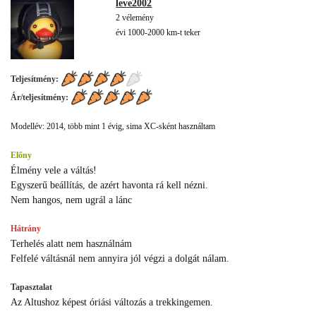
leve2002
2 vélemény
évi 1000-2000 km-t teker
Teljesítmény:
Ár/teljesítmény:
Modellév: 2014, több mint 1 évig, sima XC-sként használtam
Előny
Élmény vele a váltás!
Egyszerű beállítás, de azért havonta rá kell nézni.
Nem hangos, nem ugrál a lánc
Hátrány
Terhelés alatt nem használnám
Felfelé váltásnál nem annyira jól végzi a dolgát nálam.
Tapasztalat
Az Altushoz képest óriási változás a trekkingemen.