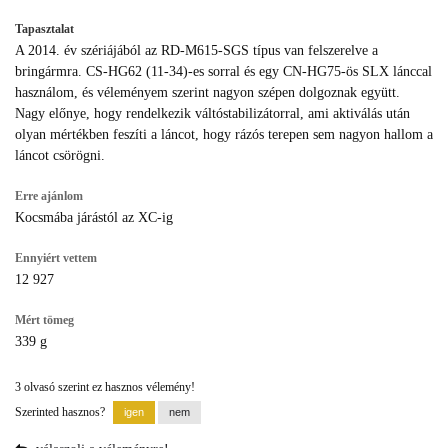
Tapasztalat
A 2014. év szériájából az RD-M615-SGS típus van felszerelve a
bringármra. CS-HG62 (11-34)-es sorral és egy CN-HG75-ös SLX lánccal
használom, és véleményem szerint nagyon szépen dolgoznak együtt.
Nagy előnye, hogy rendelkezik váltóstabilizátorral, ami aktiválás után
olyan mértékben feszíti a láncot, hogy rázós terepen sem nagyon hallom a
láncot csörögni.
Erre ajánlom
Kocsmába járástól az XC-ig
Ennyiért vettem
12 927
Mért tömeg
339 g
3 olvasó szerint ez hasznos vélemény!
Szerinted hasznos?