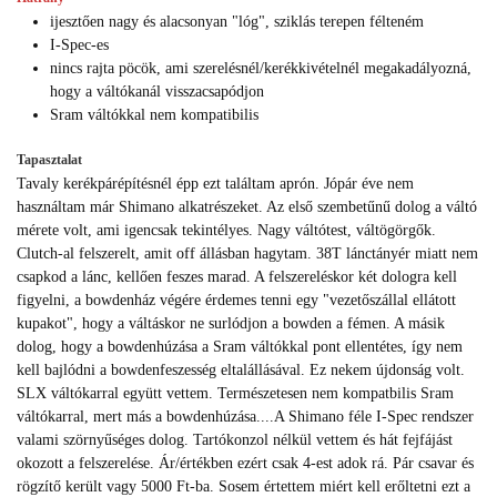
ijesztően nagy és alacsonyan "lóg", sziklás terepen félteném
I-Spec-es
nincs rajta pöcök, ami szerelésnél/kerékkivételnél megakadályozná,
hogy a váltókanál visszacsapódjon
Sram váltókkal nem kompatibilis
Tapasztalat
Tavaly kerékpárépítésnél épp ezt találtam aprón. Jópár éve nem
használtam már Shimano alkatrészeket. Az első szembetűnű dolog a váltó
mérete volt, ami igencsak tekintélyes. Nagy váltótest, váltögörgők.
Clutch-al felszerelt, amit off állásban hagytam. 38T lánctányér miatt nem
csapkod a lánc, kellően feszes marad. A felszereléskor két dologra kell
figyelni, a bowdenház végére érdemes tenni egy "vezetőszállal ellátott
kupakot", hogy a váltáskor ne surlódjon a bowden a fémen. A másik
dolog, hogy a bowdenhúzása a Sram váltókkal pont ellentétes, így nem
kell bajlódni a bowdenfeszesség eltalállásával. Ez nekem újdonság volt.
SLX váltókarral együtt vettem. Természetesen nem kompatbilis Sram
váltókarral, mert más a bowdenhúzása....A Shimano féle I-Spec rendszer
valami szörnyűséges dolog. Tartókonzol nélkül vettem és hát fejfájást
okozott a felszerelése. Ár/értékben ezért csak 4-est adok rá. Pár csavar és
rögzítő került vagy 5000 Ft-ba. Sosem értettem miért kell erőltetni ezt a