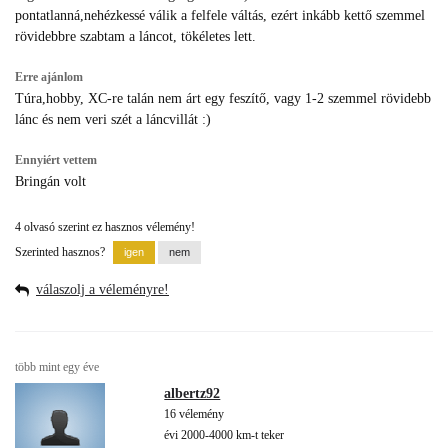
pontatlanná,nehézkessé válik a felfele váltás, ezért inkább kettő szemmel
rövidebbre szabtam a láncot, tökéletes lett.
Erre ajánlom
Túra,hobby, XC-re talán nem árt egy feszítő, vagy 1-2 szemmel rövidebb
lánc és nem veri szét a láncvillát :)
Ennyiért vettem
Bringán volt
4 olvasó szerint ez hasznos vélemény!
Szerinted hasznos?
válaszolj a véleményre!
több mint egy éve
albertz92
16 vélemény
évi 2000-4000 km-t teker