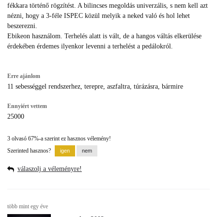
fékkara történő rögzítést. A bilincses megoldás univerzális, s nem kell azt
nézni, hogy a 3-féle ISPEC közül melyik a neked való és hol lehet
beszerezni.
Ebikeon használom. Terhelés alatt is vált, de a hangos váltás elkerülése
érdekében érdemes ilyenkor levenni a terhelést a pedálokról.
Erre ajánlom
11 sebességgel rendszerhez, terepre, aszfaltra, túrázásra, bármire
Ennyiért vettem
25000
3 olvasó 67%-a szerint ez hasznos vélemény!
Szerinted hasznos?
válaszolj a véleményre!
több mint egy éve