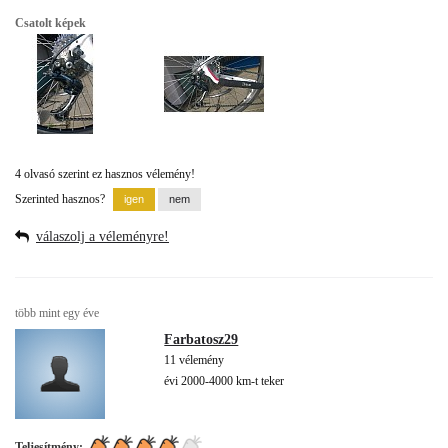
Csatolt képek
4 olvasó szerint ez hasznos vélemény!
Szerinted hasznos?
válaszolj a véleményre!
több mint egy éve
Farbatosz29
11 vélemény
évi 2000-4000 km-t teker
Teljesítmény: