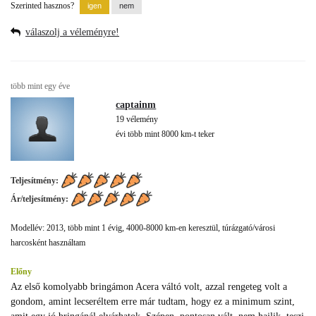
Szerinted hasznos?
válaszolj a véleményre!
több mint egy éve
captainm
19 vélemény
évi több mint 8000 km-t teker
Teljesítmény:
Ár/teljesítmény:
Modellév: 2013, több mint 1 évig, 4000-8000 km-en keresztül, túrázgató/városi
harcosként használtam
Előny
Az első komolyabb bringámon Acera váltó volt, azzal rengeteg volt a
gondom, amint lecseréltem erre már tudtam, hogy ez a minimum szint,