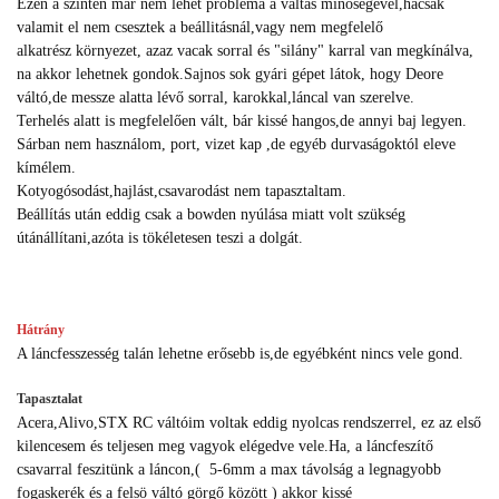
Ezen a szinten már nem lehet probléma a váltás minőségével,hacsak
valamit el nem csesztek a beállitásnál,vagy nem megfelelő
alkatrész környezet, azaz vacak sorral és "silány" karral van megkínálva,
na akkor lehetnek gondok.Sajnos sok gyári gépet látok, hogy Deore
váltó,de messze alatta lévő sorral, karokkal,láncal van szerelve.
Terhelés alatt is megfelelően vált, bár kissé hangos,de annyi baj legyen.
Sárban nem használom, port, vizet kap ,de egyéb durvaságoktól eleve
kímélem.
Kotyogósodást,hajlást,csavarodást nem tapasztaltam.
Beállítás után eddig csak a bowden nyúlása miatt volt szükség
útánállítani,azóta is tökéletesen teszi a dolgát.
Hátrány
A láncfesszesség talán lehetne erősebb is,de egyébként nincs vele gond.
Tapasztalat
Acera,Alivo,STX RC váltóim voltak eddig nyolcas rendszerrel, ez az első
kilencesem és teljesen meg vagyok elégedve vele.Ha, a láncfeszítő
csavarral feszitünk a láncon,( 5-6mm a max távolság a legnagyobb
fogaskerék és a felsö váltó görgő között ) akkor kissé