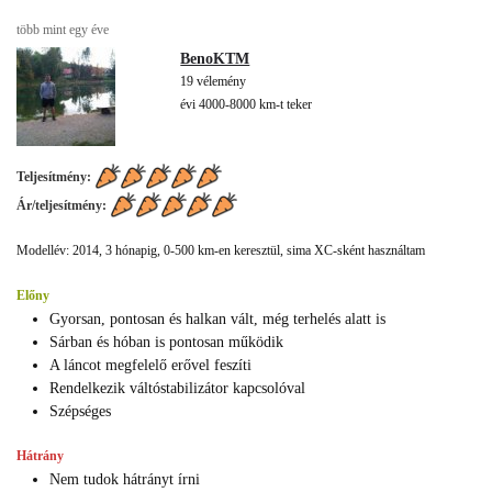
több mint egy éve
BenoKTM
19 vélemény
évi 4000-8000 km-t teker
Teljesítmény:
Ár/teljesítmény:
Modellév: 2014, 3 hónapig, 0-500 km-en keresztül, sima XC-sként használtam
Előny
Gyorsan, pontosan és halkan vált, még terhelés alatt is
Sárban és hóban is pontosan működik
A láncot megfelelő erővel feszíti
Rendelkezik váltóstabilizátor kapcsolóval
Szépséges
Hátrány
Nem tudok hátrányt írni