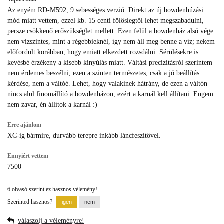
Az enyém RD-M592, 9 sebességes verzió. Direkt az új bowdenhúzási
mód miatt vettem, ezzel kb. 15 centi fölöslegtől lehet megszabadulni,
persze csökkenő erőszükséglet mellett. Ezen felül a bowdenház alsó vége
nem vízszintes, mint a régebbieknél, így nem áll meg benne a víz; nekem
előfordult korábban, hogy emiatt elkezdett rozsdálni. Sérülésekre is
kevésbé érzékeny a kisebb kinyúlás miatt. Váltási precizitásról szerintem
nem érdemes beszélni, ezen a szinten természetes; csak a jó beállítás
kérdése, nem a váltóé. Lehet, hogy valakinek hátrány, de ezen a váltón
nincs alul finomállító a bowdenházon, ezért a karnál kell állítani. Engem
nem zavar, én állítok a karnál :)
Erre ajánlom
XC-ig bármire, durvább terepre inkább láncfeszítővel.
Ennyiért vettem
7500
6 olvasó szerint ez hasznos vélemény!
Szerinted hasznos?
válaszolj a véleményre!