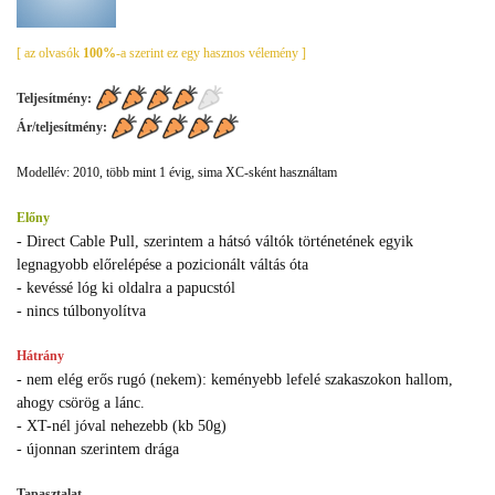
[ az olvasók
100%
-a szerint ez egy hasznos vélemény ]
Teljesítmény:
Ár/teljesítmény:
Modellév: 2010, több mint 1 évig, sima XC-sként használtam
Előny
- Direct Cable Pull, szerintem a hátsó váltók történetének egyik
legnagyobb előrelépése a pozicionált váltás óta
- kevéssé lóg ki oldalra a papucstól
- nincs túlbonyolítva
Hátrány
- nem elég erős rugó (nekem): keményebb lefelé szakaszokon hallom,
ahogy csörög a lánc.
- XT-nél jóval nehezebb (kb 50g)
- újonnan szerintem drága
Tapasztalat