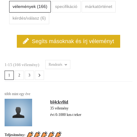
vélemények (166)
specifikáció
márkatörténet
kérdés/válasz (6)
Segíts másoknak és írj véleményt
1-15 (166 vélemény)
Rendezés
1
2
3
több mint egy éve
bl4ckv0id
35 vélemény
évi 0-1000 km-t teker
Teljesítmény: