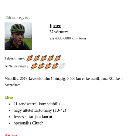
több mint egy éve
fpeter
57 vélemény
évi 4000-8000 km-t teker
Teljesítmény:
Ár/teljesítmény:
Modellév: 2017, kevesebb mint 1 hónapig, 0-500 km-en keresztül, sima XC-sként
használtam
Előny
11 rendszerrel kompatibilis
nagy áttételttartomány (10-42)
feszesen tartja a láncot
opcionális Clutch
Hátrány