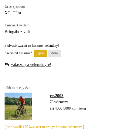
Erre ajánlom
XC, Túra
Ennyiért vettem
Bringához volt
3 olvasó szerint ez hasznos vélemény!
Szerinted hasznos?
válaszolj a véleményre!
több mint egy éve
rcs2003
78 vélemény
évi 4000-8000 km-t teker
[ az olvasók
100%
-a szerint ez egy hasznos vélemény ]