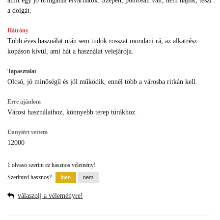
amit egy jó bringánál elvárhatok. Szépen, pontosan vált, nem hajlik, teszi
a dolgát.
Hátrány
Több éves használat után sem tudok rosszat mondani rá, az alkatrész
kopáson kívül, ami hát a használat velejárója.
Tapasztalat
Olcsó, jó minőségű és jól működik, ennél több a városba ritkán kell.
Erre ajánlom
Városi használathoz, könnyebb terep túrákhoz.
Ennyiért vettem
12000
1 olvasó szerint ez hasznos vélemény!
Szerinted hasznos?
válaszolj a véleményre!