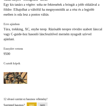
Egy kis tanács a végére: soha ne fektessétek a bringát a jobb oldalával a
földre. Elhajolhat a váltófül ha megnyomódik az a rész és a legjobb
esetben is oda lesz a pontos váltás.
Erre ajánlom
Túra, trekking, XC, enyhe terep. Rázósabb terepre rövidre szabott lánccal
vagy C-guide-hoz hasonló láncfeszítővel merném nyugodt szívvel
ajánlani.
Ennyiért vettem
9500
Csatolt képek
12 olvasó szerint ez hasznos vélemény!
Szerinted hasznos?