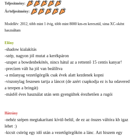
Teljesítmény:
Ár/teljesítmény:
Modellév: 2012, több mint 1 évig, több mint 8000 km-en keresztül, sima XC-sként
használtam
Előny
-shadow kialakítás
-szép, nagyon jól mutat a kerékpáron
-szuper a bowdenbekötés, nincs hátul az a rettentő 15 centis kanyar!
-precízen vált ha jól van beálíltva
-a műanyag vezetőgörgők csak évek alatt kezdenek kopni
-viszonylag feszesen tartja a láncot (de azért csapkodja ez is ha odavered
a terepen a bringát)
-másfél éves használat után sem gyengültek érezhetően a rugói
Hátrány
-nehéz szépen megtakarítani kívül-belül, de ez az összes váltóra kb igaz
lehet :)
-kicsit csörög egy idő után a vezetőgörgőkön a lánc. Azt hiszem egy