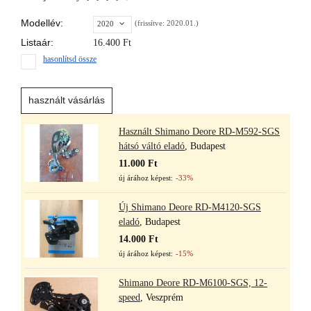
Modellév:
(frissítve: 2020.01.)
2020
Listaár:
16.400
Ft
hasonlítsd össze
használt vásárlás
Használt Shimano Deore RD-M592-SGS
hátsó váltó eladó
, Budapest
11.000 Ft
új árához képest:
-33%
Új Shimano Deore RD-M4120-SGS
eladó
, Budapest
14.000 Ft
új árához képest:
-15%
Shimano Deore RD-M6100-SGS, 12-
speed
, Veszprém