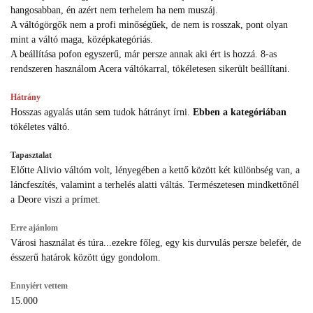
hangosabban, én azért nem terhelem ha nem muszáj.
A váltógörgők nem a profi minőségűek, de nem is rosszak, pont olyan
mint a váltó maga, középkategóriás.
A beállítása pofon egyszerű, már persze annak aki ért is hozzá. 8-as
rendszeren használom Acera váltókarral, tökéletesen sikerült beállítani.
Hátrány
Hosszas agyalás után sem tudok hátrányt írni.
Ebben a kategóriában
tökéletes váltó.
Tapasztalat
Előtte Alivio váltóm volt, lényegében a kettő között két különbség van, a
láncfeszítés, valamint a terhelés alatti váltás. Természetesen mindkettőnél
a Deore viszi a prímet.
Erre ajánlom
Városi használat és túra...ezekre főleg, egy kis durvulás persze belefér, de
ésszerű határok között úgy gondolom.
Ennyiért vettem
15.000