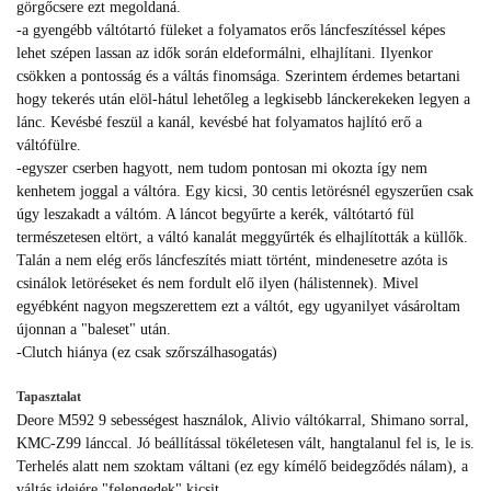
görgőcsere ezt megoldaná.
-a gyengébb váltótartó füleket a folyamatos erős láncfeszítéssel képes
lehet szépen lassan az idők során eldeformálni, elhajlítani. Ilyenkor
csökken a pontosság és a váltás finomsága. Szerintem érdemes betartani
hogy tekerés után elöl-hátul lehetőleg a legkisebb lánckerekeken legyen a
lánc. Kevésbé feszül a kanál, kevésbé hat folyamatos hajlító erő a
váltófülre.
-egyszer cserben hagyott, nem tudom pontosan mi okozta így nem
kenhetem joggal a váltóra. Egy kicsi, 30 centis letörésnél egyszerűen csak
úgy leszakadt a váltóm. A láncot begyűrte a kerék, váltótartó fül
természetesen eltört, a váltó kanalát meggyűrték és elhajlították a küllők.
Talán a nem elég erős láncfeszítés miatt történt, mindenesetre azóta is
csinálok letöréseket és nem fordult elő ilyen (hálistennek). Mivel
egyébként nagyon megszerettem ezt a váltót, egy ugyanilyet vásároltam
újonnan a "baleset" után.
-Clutch hiánya (ez csak szőrszálhasogatás)
Tapasztalat
Deore M592 9 sebességest használok, Alivio váltókarral, Shimano sorral,
KMC-Z99 lánccal. Jó beállítással tökéletesen vált, hangtalanul fel is, le is.
Terhelés alatt nem szoktam váltani (ez egy kímélő beidegződés nálam), a
váltás idejére "felengedek" kicsit.