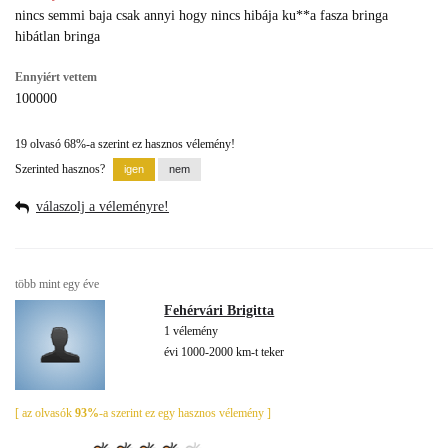
nincs semmi baja csak annyi hogy nincs hibája ku**a fasza bringa
hibátlan bringa
Ennyiért vettem
100000
19 olvasó 68%-a szerint ez hasznos vélemény!
Szerinted hasznos?
válaszolj a véleményre!
több mint egy éve
Fehérvári Brigitta
1 vélemény
évi 1000-2000 km-t teker
[ az olvasók
93%
-a szerint ez egy hasznos vélemény ]