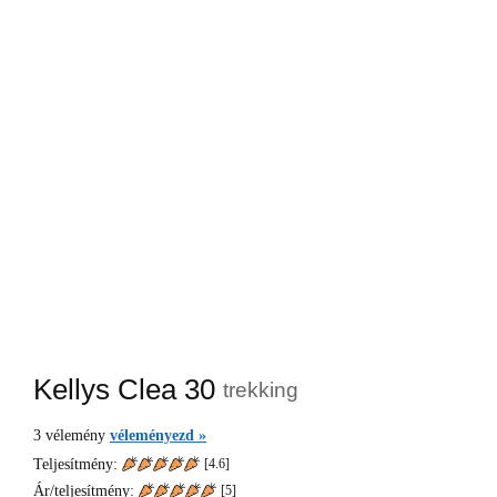
Kellys Clea 30
trekking
3
vélemény
véleményezd »
Teljesítmény:
[4.6]
Ár/teljesítmény:
[
5
]