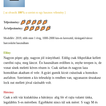
[ az olvasók
100%
-a szerint ez egy hasznos vélemény ]
Teljesítmény:
Ár/teljesítmény:
Modellév: 2019, több mint 1 évig, 1000-2000 km-en keresztül, túrázgató/városi
harcosként használtam
Előny
Nagyon pöpec gép, nagyon jól irányítható. Eddig csak fékpofákat kellett
cserélni rajta, meg láncot. Én használtam erdőben is, enyhe terepen is, de
vonat sínek meletti köves részen is. Csak sárban és nagyon laza
homokban akadtam el vele. A gyári gumik kicsit csúszósak a homokos
aszfalton. Szerintem a kis teleszkóp is rendben van, ugyanazon útszakasz
lock out mellett jóval rázósabb volt.
Hátrány
Csak a női váz kialakítása a hátránya: alig fér el rajta valami táska,
legalábbis S-es méretben. Egyébként nincs túl sok méret: S vagy M és