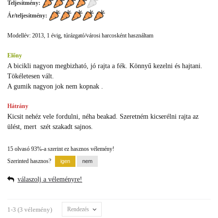
Teljesítmény:
Ár/teljesítmény:
Modellév: 2013, 1 évig, túrázgató/városi harcosként használtam
Előny
A bicikli nagyon megbizható, jó rajta a fék. Könnyű kezelni és hajtani.
Tökéletesen vált.
A gumik nagyon jok nem kopnak .
Hátrány
Kicsit nehéz vele fordulni, néha beakad. Szeretném kicserélni rajta az
ülést, mert szét szakadt sajnos.
15 olvasó 93%-a szerint ez hasznos vélemény!
Szerinted hasznos?
válaszolj a véleményre!
1-3 (3 vélemény)
Rendezés