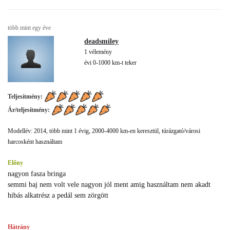
több mint egy éve
deadsmiley
1 vélemény
évi 0-1000 km-t teker
Teljesítmény:
Ár/teljesítmény:
Modellév: 2014, több mint 1 évig, 2000-4000 km-en keresztül, túrázgató/városi
harcosként használtam
Előny
nagyon fasza bringa
semmi baj nem volt vele nagyon jól ment amig használtam nem akadt
hibás alkatrész a pedál sem zörgött
Hátrány