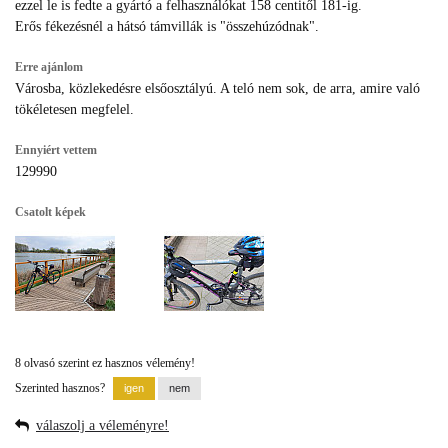
ezzel le is fedte a gyártó a felhasználókat 158 centitől 181-ig.
Erős fékezésnél a hátsó támvillák is "összehúzódnak".
Erre ajánlom
Városba, közlekedésre elsőosztályú. A teló nem sok, de arra, amire való
tökéletesen megfelel.
Ennyiért vettem
129990
Csatolt képek
8 olvasó szerint ez hasznos vélemény!
Szerinted hasznos?
válaszolj a véleményre!