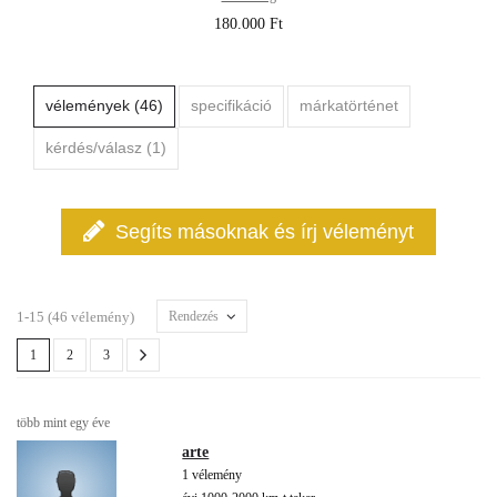
180.000 Ft
vélemények (46)
specifikáció
márkatörténet
kérdés/válasz (1)
Segíts másoknak és írj véleményt
1-15 (46 vélemény)
Rendezés
1
2
3
több mint egy éve
arte
1 vélemény