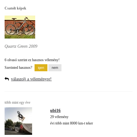
Csatolt képek
Quartz Green 2009
6 olvasó szerint ez hasznos vélemény!
Szerinted hasznos?
válaszolj a véleményre!
több mint egy éve
ubi16
29 vélemény
évi több mint 8000 km-t teker