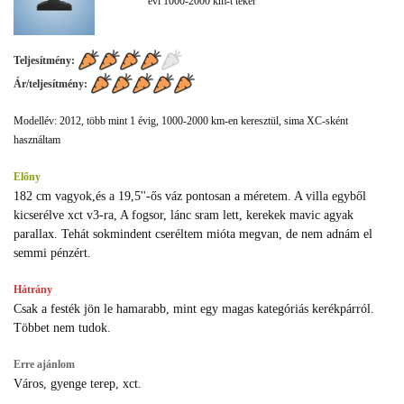
évi 1000-2000 km-t teker
Teljesítmény:
Ár/teljesítmény:
Modellév: 2012, több mint 1 évig, 1000-2000 km-en keresztül, sima XC-sként
használtam
Előny
182 cm vagyok,és a 19,5''-ős váz pontosan a méretem. A villa egyből
kicserélve xct v3-ra, A fogsor, lánc sram lett, kerekek mavic agyak
parallax. Tehát sokmindent cseréltem mióta megvan, de nem adnám el
semmi pénzért.
Hátrány
Csak a festék jön le hamarabb, mint egy magas kategóriás kerékpárról.
Többet nem tudok.
Erre ajánlom
Város, gyenge terep, xct.