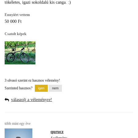
tökéletes, igazi sokoldalú kis canga. :)
Ennyiért vettem
50 000 Ft
Csatolt képek
3 olvasó szerint ez hasznos vélemény!
Szerinted hasznos?
válaszolj a véleményre!
több mint egy éve
qurucz
4 vélemény