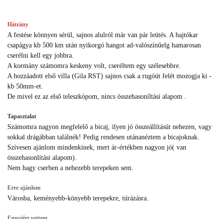
Hátrány
A festése könnyen sérül, sajnos alulról már van pár leütés. A hajtókar
csapágya kb 500 km után nyikorgó hangot ad-valószínűelg hamarosan
cserélni kell egy jobbra.
A kormány számomra keskeny volt, cseréltem egy szélesebbre.
A hozzáadott első villa (Gila RST) sajnos csak a rugóút felét mozogja ki -
kb 50mm-et.
De mivel ez az első teleszkópom, nincs összehasoníltási alapom .
Tapasztalat
Számomra nagyon megfelelő a bicaj, ilyen jó összeállításút nehezen, vagy
sokkal drágábban találnék! Pedig rendesen utánanéztem a bicajoknak.
Szívesen ajánlom mindenkinek, mert ár-értékben nagyon jó( van
összehasonlítási alapom).
Nem hagy cserben a nehezebb terepeken sem.
Erre ajánlom
Városba, keményebb-könyebb terepekre, túrázásra.
Ennyiért vettem