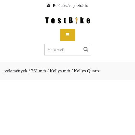
Belépés / regisztráció
vélemények
/
26" mtb
/
Kellys mtb
/
Kellys Quartz