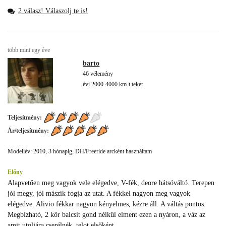
2 válasz! Válaszolj te is!
több mint egy éve
barto
46 vélemény
évi 2000-4000 km-t teker
Teljesítmény:
Ár/teljesítmény:
Modellév: 2010, 3 hónapig, DH/Freeride arcként használtam
Előny
Alapvetően meg vagyok vele elégedve, V-fék, deore hátsóváltó. Terepen
jól megy, jól mászik fogja az utat. A fékkel nagyon meg vagyok
elégedve. Alivio fékkar nagyon kényelmes, kézre áll. A váltás pontos.
Megbízható, 2 kör balcsit gond nélkül elment ezen a nyáron, a váz az
amit utoljára cserélnék, telot elsőként.