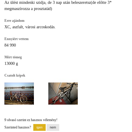
Az ülést mindenki szidja, de 3 nap után beleszeretsz(de előtte 3*
megmaszírozza a prosztatád)
Erre ajánlom
XC, aszfalt, városi arcoskodás.
Ennyiért vettem
84 990
Mért tömeg
13000 g
Csatolt képek
9 olvasó szerint ez hasznos vélemény!
Szerinted hasznos?