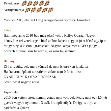
Teljesítmény:
Ár/teljesítmény:
Modellév: 2009, több mint 1 évig, túrázgató/városi harcosként használtam
Előny
Háth még anno 2010-ben még olcsó volt a Kellys Quartz. Nagyon
könnyű. A felszereltsége a bicó árához képest nagyon jó.A hátsó agy ipari
és így bírja a kisebb ugratásokat. Nagyon kényelmes a GEO-ja így
hoszabb túrákon sem fáradsz el, és nem fáj semmid.
Hátrány
DH-n repülsz vele mert könnyű de nem is erre van kitalálva.
Ha átakarod építeni tárcsafékre akkor nem 0 forint lesz.
GYÁRI GUMIK ÓTVAR ROSSZAK.
Gyári pedál nagyon rossz.
Tapasztalat
2010-ben vettem azóta semmi gondd nem volt vele.Pedig nem egy könyű
gyerek vagyok nyomom a 3 zsák krumpli súlyát. De így is bírja a
patkázást a Quartz.