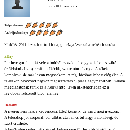
évi 0-1000 km-t teker
Teljesítmény:
Ár/teljesítmény:
Modellév: 2011, kevesebb mint 1 hónapig, túrázgató/városi harcosként használtam
Előny
Pár hete gurultam ki vele a boltból és azóta el vagyok halva. A váltó
(elől/hátul alivio) profin működik, szinte nincs hangja. A fékek
komolyak, de már lassan megszokom. A régi bicóhoz képest elég éles. A
teleszkóp blokkolót nagyon megszerettem :) pláne hegymenetben. Nekem
megbízhatónak tűnik ez a Kellys mtb. Ilyen árkategóriában ez a
legjobban felszerelt bicó jelenleg.
Hátrány
A nyereg nem lesz a kedvencem, Elég kemény, de majd még nyúzom....
A teleszkóp jól szuperál, bár állítás után sincs túl nagy külömbség, de
azért érezhető.
A kerék elég széles rajta, és sok helyen nem fér be a bicótartóban :(