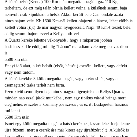
A hátsó belső (Kenda) 100 Km után megadta magát. Igaz 110 Kg
terheltem, de ezt még talán bírnia kellett volna, a külsőnek semmi baja
nemvolt csak kipukkadt a belső. Akkor került bele Cannondale azóta
nincs bajom vele. Kb 1600 Km-nél kellett olajozni a láncot, lehet előbb is
kellett volna :):):) de már nagyon nyögdécselt. Napi 40 Km-t teszek bele,
eddig semmi bajom evvel a Kellys mtb-vel.
A Quartz kereke lehetne vékonyabb , hogy a rakparton jobban
hasíthassak. De eddig mindig "Lábon" maradtam vele még nedves úton
is.
5500 km után
Ennyi idő alatt, a két belsőt (elsőt, hátsót ) cserélni kellett, vagy defekt
vagy nem tudom.
A hátsó kerékbe 3 küllö megadta magát, vagy a városi lét, vagy a
csomagtartó táska terhét nem bírta.
Ezen kivül semmilyen baja nincs ,nagyon igénytelen a Kellys Quartz,
minden nap ezzel járok munkába , nem egy tipikus városi bringa mert
elég nehéz és széles a kormány ,de szívós , és ez itt Budapesten hasznos
tud lenni.
6500 Km után
Ismét egy küllő megadta magát a hátsó kerékbe , lassan lehet ideje lenne
újra fűzetni, mert a cserék ára már kitesz egy újrafűzést :):). A külsők is
lassan elkopnak, gondolkodom egy vékonyabb külsőn, hogy a városban