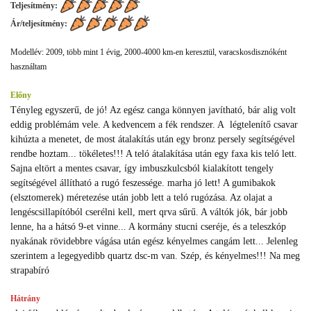
Teljesítmény:
Ár/teljesítmény:
Modellév: 2009, több mint 1 évig, 2000-4000 km-en keresztül, varacskosdisznóként
használtam
Előny
Tényleg egyszerű, de jó! Az egész canga könnyen javítható, bár alig volt
eddig problémám vele. A kedvencem a fék rendszer. A légtelenítő csavar
kihúzta a menetet, de most átalakítás után egy bronz persely segítségével
rendbe hoztam... tökéletes!!! A teló átalakítása után egy faxa kis teló lett.
Sajna eltört a mentes csavar, így imbuszkulcsból kialakított tengely
segítségével állítható a rugó feszessége. marha jó lett! A gumibakok
(elsztomerek) méretezése után jobb lett a teló rugózása. Az olajat a
lengéscsillapítóból cserélni kell, mert qrva sűrű. A váltók jók, bár jobb
lenne, ha a hátsó 9-et vinne... A kormány stucni cseréje, és a teleszkóp
nyakának rövidebbre vágása után egész kényelmes cangám lett... Jelenleg
szerintem a legegyedibb quartz dsc-m van. Szép, és kényelmes!!! Na meg
strapabíró
Hátrány