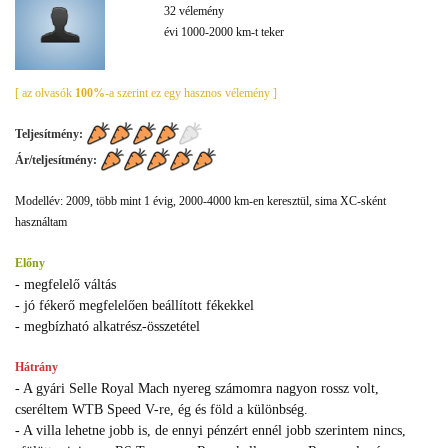
32 vélemény
évi 1000-2000 km-t teker
[ az olvasók
100%
-a szerint ez egy hasznos vélemény ]
Teljesítmény:
Ár/teljesítmény:
Modellév: 2009, több mint 1 évig, 2000-4000 km-en keresztül, sima XC-sként
használtam
Előny
- megfelelő váltás
- jó fékerő megfelelően beállított fékekkel
- megbízható alkatrész-összetétel
Hátrány
- A gyári Selle Royal Mach nyereg számomra nagyon rossz volt,
cseréltem WTB Speed V-re, ég és föld a különbség.
- A villa lehetne jobb is, de ennyi pénzért ennél jobb szerintem nincs,