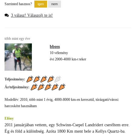
Szerinted hasznos?
3 válasz! Válaszolj te is!
több mint egy éve
bboss
10 vélemény
évi 2000-4000 km-t teker
Teljesítmény:
Ár/teljesítmény:
Modellév: 2010, több mint 1 évig, 4000-8000 km-en keresztül, túrázgató/városi
harcosként használtam
Előny
2011 januárjában vettem, egy Schwinn-Csepel Landridert cseréltem erre.
Ég és föld a különbség. Azóta 1800 Km ment bele a Kellys Quartz-ba.