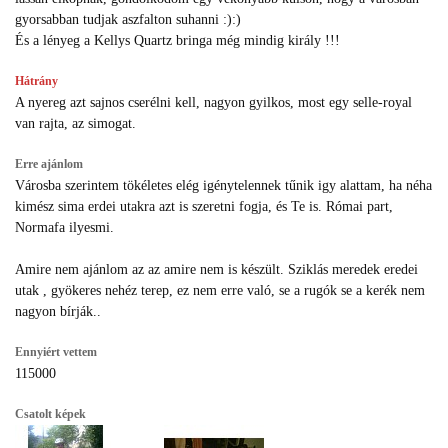
gyorsabban tudjak aszfalton suhanni :):)
És a lényeg a Kellys Quartz bringa még mindig király !!!
Hátrány
A nyereg azt sajnos cserélni kell, nagyon gyilkos, most egy selle-royal
van rajta, az simogat.
Erre ajánlom
Városba szerintem tökéletes elég igénytelennek tűnik igy alattam, ha néha
kimész sima erdei utakra azt is szeretni fogja, és Te is. Római part,
Normafa ilyesmi.
Amire nem ajánlom az az amire nem is készült. Sziklás meredek eredei
utak , gyökeres nehéz terep, ez nem erre való, se a rugók se a kerék nem
nagyon bírják..
Ennyiért vettem
115000
Csatolt képek