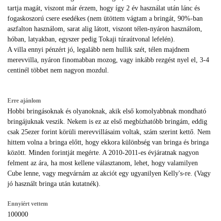
tartja magát, viszont már érzem, hogy így 2 év használat után lánc és
fogaskoszorú csere esedékes (nem ütöttem vágtam a bringát, 90%-ban
aszfalton használom, sarat alig látott, viszont télen-nyáron használom,
hóban, latyakban, egyszer pedig Tokaji túraútvonal lefelén).
A villa ennyi pénzért jó, legalább nem hullik szét, télen majdnem
merevvilla, nyáron finomabban mozog, vagy inkább rezgést nyel el, 3-4
centinél többet nem nagyon mozdul.
Erre ajánlom
Hobbi bringásoknak és olyanoknak, akik első komolyabbnak mondható
bringájuknak veszik. Nekem is ez az első megbízhatóbb bringám, eddig
csak 25ezer forint körüli merevvillásaim voltak, szám szerint kettő. Nem
hittem volna a bringa előtt, hogy ekkora különbség van bringa és bringa
között. Minden forintját megérte. A 2010-2011-es évjáratnak nagyon
felment az ára, ha most kellene választanom, lehet, hogy valamilyen
Cube lenne, vagy megvárnám az akciót egy ugyanilyen Kelly's-re. (Vagy
jó használt bringa után kutatnék).
Ennyiért vettem
100000