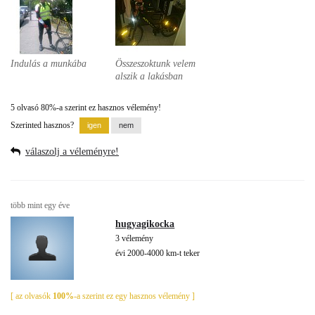
Indulás a munkába
Összeszoktunk velem
alszik a lakásban
5 olvasó 80%-a szerint ez hasznos vélemény!
Szerinted hasznos?
válaszolj a véleményre!
több mint egy éve
hugyagikocka
3 vélemény
évi 2000-4000 km-t teker
[ az olvasók
100%
-a szerint ez egy hasznos vélemény ]