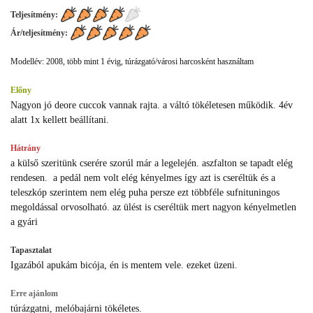
Teljesítmény:
Ár/teljesítmény:
Modellév: 2008, több mint 1 évig, túrázgató/városi harcosként használtam
Előny
Nagyon jó deore cuccok vannak rajta. a váltó tökéletesen működik. 4év
alatt 1x kellett beállítani.
Hátrány
a külső szeritünk cserére szorúl már a legelején. aszfalton se tapadt elég
rendesen. a pedál nem volt elég kényelmes így azt is cseréltük és a
teleszkóp szerintem nem elég puha persze ezt többféle sufnituningos
megoldással orvosolható. az ülést is cseréltük mert nagyon kényelmetlen
a gyári
Tapasztalat
Igazából apukám bicója, én is mentem vele. ezeket üzeni.
Erre ajánlom
túrázgatni, melóbajárni tökéletes.