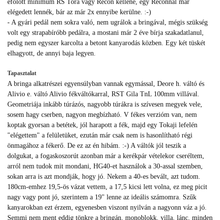
efölött minimum RS Tora vagy Recon kellene, egy Reconnal már
elégedett lennék, bár az már 2x ennyibe kerülne. :-)
- A gyári pedál nem sokra való, nem ugrálok a bringával, mégis szükség
volt egy strapabíróbb pedálra, a mostani már 2 éve bírja szakadatlanul,
pedig nem egyszer karcolta a betont kanyarodás közben. Egy két tüskét
elhagyott, de annyi baja legyen.
Tapasztalat
A bringa alkatrészei egyensúlyban vannak egymással, Deore h. váltó és
Alivio e. váltó Alivio fékváltókarral, RST Gila TnL 100mm villával.
Geometriája inkább túrázós, nagyobb túrákra is szívesen megyek vele,
sosem hagy cserben, nagyon megbízható. V fékes verzióm van, nem
koptak gyorsan a betétek, jól harapott a fék, majd egy Tokaji lefelén
"elégettem" a felületüket, ezután már csak nem is hasonlítható régi
önmagához a fékerő. De ez az én hibám. :-) A váltók jól teszik a
dolgukat, a fogaskoszorút azonban már a kerékpár vételekor cseréltem,
arról nem tudok mit mondani, HG40-et használok a 30-assal szemben,
sokan arra is azt mondják, hogy jó. Nekem a 40-es bevált, azt tudom.
180cm-emhez 19,5-ös vázat vettem, a 17,5 kicsi lett volna, ez meg picit
nagy vagy pont jó, szerintem a 19" lenne az ideális számomra. Szűk
kanyarokban ezt érzem, egyenesben viszont nyilván a nagyonn váz a jó.
Semmi nem ment eddig tönkre a bringán, monoblokk, villa, lánc, minden