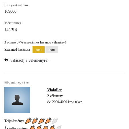
Ennyiért vettem
169000
Mért tömeg
11770 g
3 olvasó 67%-a szerint ez hasznos vélemény!
Szerinted hasznos?
válaszolj a véleményre!
több mint egy éve
Violaller
2 vélemény
évi 2000-4000 km-t teker
Teljesítmény:
Ár/teljesítmény: