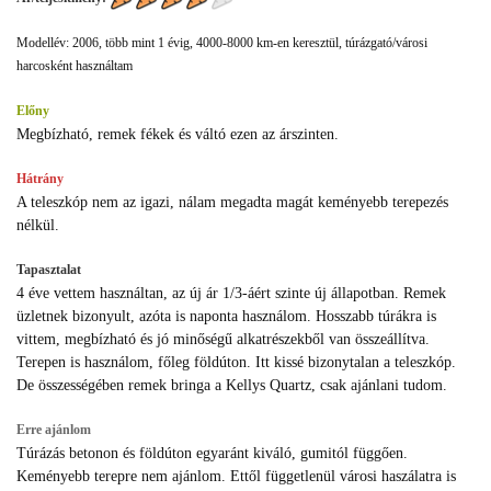
Modellév: 2006, több mint 1 évig, 4000-8000 km-en keresztül, túrázgató/városi
harcosként használtam
Előny
Megbízható, remek fékek és váltó ezen az árszinten.
Hátrány
A teleszkóp nem az igazi, nálam megadta magát keményebb terepezés
nélkül.
Tapasztalat
4 éve vettem használtan, az új ár 1/3-áért szinte új állapotban. Remek
üzletnek bizonyult, azóta is naponta használom. Hosszabb túrákra is
vittem, megbízható és jó minőségű alkatrészekből van összeállítva.
Terepen is használom, főleg földúton. Itt kissé bizonytalan a teleszkóp.
De összességében remek bringa a Kellys Quartz, csak ajánlani tudom.
Erre ajánlom
Túrázás betonon és földúton egyaránt kiváló, gumitól függően.
Keményebb terepre nem ajánlom. Ettől függetlenül városi haszálatra is