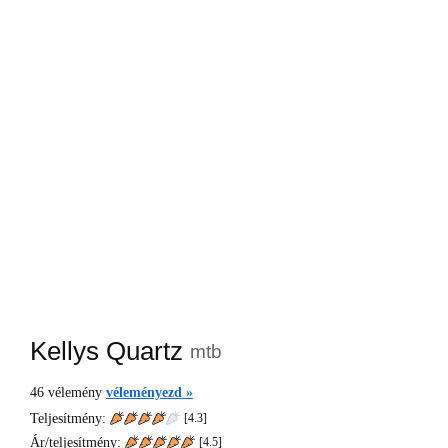
Kellys Quartz
mtb
46
vélemény
véleményezd »
Teljesítmény:
[4.3]
Ár/teljesítmény:
[
4.5
]