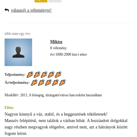
válaszolj a véleményre!
több mint egy éve
Mikisz
8 vélemény
évi 1000-2000 km-t teker
Teljesítmény:
Ár/teljesítmény:
Modellév: 2011, 6 hónapig, túrázgató/városi harcosként használtam
Előny
Nagyon könnyű a váz, stabil, és a heggesztések tökéletesek!
Masszív felépítésű, nem találok a vázban hibát. A hozzáadott dolgokkal
nagy részben megvagyok elégedve, amivel nem, azt a hátrányok között
fogom leírni.