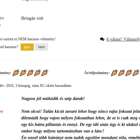
ért
Bringán volt
m
só szerint ez NEM hasznos vélemény!
6 válasz! Válaszolj 
ted hasznos?
ítmény:
Ár/teljesítmény:
év: 2016, 3 hónapig, sima XC-sként használtam
Nagyon jól müködik és szép darab!
ny
Nem olcsó! Talán kicsit zavaró lehet hogy nincs rajta fokozat jelz
dilemázik hogy vajon milyen fokozatban lehet, de ez is csak meg 
egy kis hátra pillantás és ennyi. De egy idő után úgy is ki alakul 
ember hogy milyen tartományban van a lánc!
Én ennél több hátrányt nem tudók egyelőre mondani róla, reméle