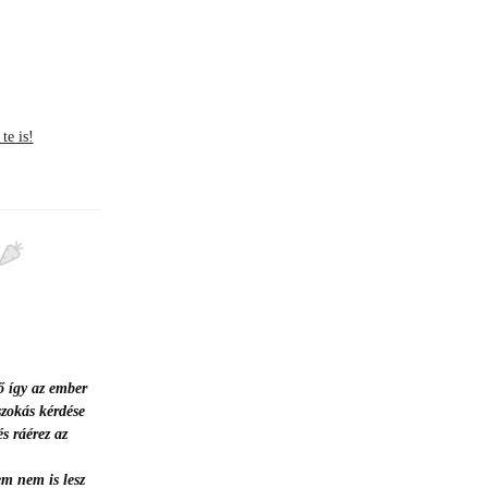
te is!
ő így az ember
szokás kérdése
és ráérez az
m nem is lesz