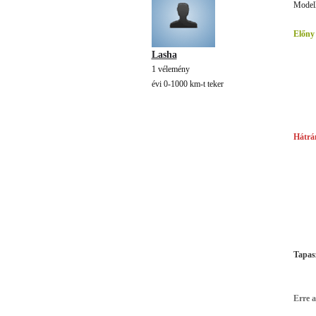
Modell
Előny
Lasha
1 vélemény
évi 0-1000 km-t teker
Hátrá
Tapasz
Erre 