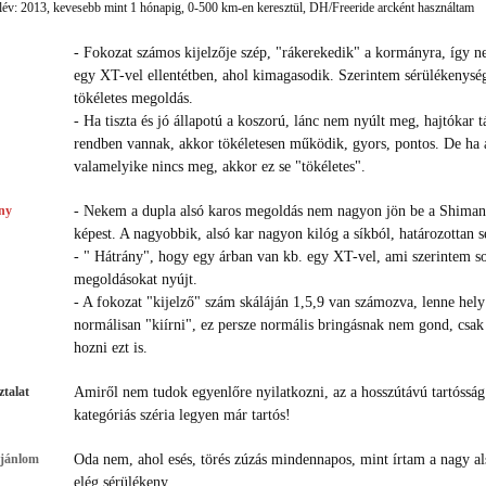
év: 2013, kevesebb mint 1 hónapig, 0-500 km-en keresztül, DH/Freeride arcként használtam
- Fokozat számos kijelzője szép, "rákerekedik" a kormányra, így n
egy XT-vel ellentétben, ahol kimagasodik. Szerintem sérülékenység
tökéletes megoldás.
- Ha tiszta és jó állapotú a koszorú, lánc nem nyúlt meg, hajtókar t
rendben vannak, akkor tökéletesen működik, gyors, pontos. De ha 
valamelyike nincs meg, akkor ez se "tökéletes".
ny
- Nekem a dupla alsó karos megoldás nem nagyon jön be a Shima
képest. A nagyobbik, alsó kar nagyon kilóg a síkból, határozottan 
- " Hátrány", hogy egy árban van kb. egy XT-vel, ami szerintem s
megoldásokat nyújt.
- A fokozat "kijelző" szám skáláján 1,5,9 van számozva, lenne hely
normálisan "kiírni", ez persze normális bringásnak nem gond, csak 
hozni ezt is.
talat
Amiről nem tudok egyenlőre nyilatkozni, az a hosszútávú tartósság
kategóriás széria legyen már tartós!
ajánlom
Oda nem, ahol esés, törés zúzás mindennapos, mint írtam a nagy al
elég sérülékeny.