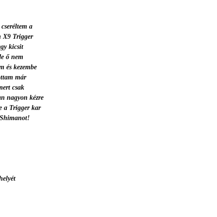
 cseréltem a
m X9 Trigger
gy kicsit
de ő nem
am és kezembe
lottam már
mert csak
van nagyon kézre
e a Trigger kar
a Shimanot!
helyét