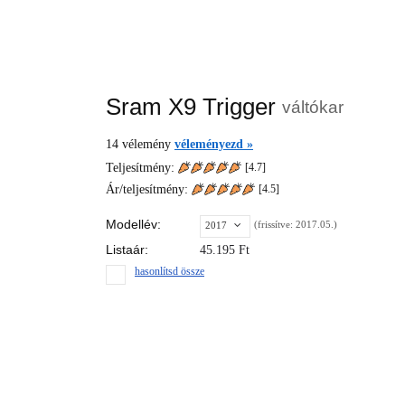
Sram X9 Trigger
váltókar
14
vélemény
véleményezd »
Teljesítmény:
[4.7]
Ár/teljesítmény:
[
4.5
]
Modellév:
(frissítve: 2017.05.)
2017
Listaár:
45.195
Ft
hasonlítsd össze