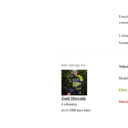
Ennyi
vette
1 olva
Szerin
több mint egy éve
Teljes
Modell
Előny
Zsolt Horváth
Hátrá
4 vélemény
évi 0-1000 km-t teker