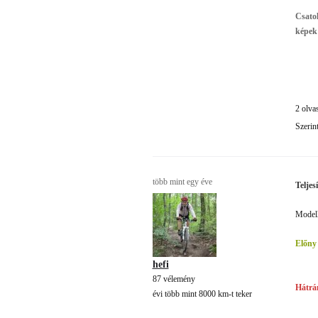
Csatol
képek
2 olva
Szerin
több mint egy éve
Teljes
Modell
Előny
hefi
87 vélemény
Hátrá
évi több mint 8000 km-t teker