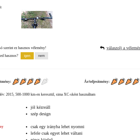
t
só szerint ez hasznos vélemény!
válaszolj a vélemé
ted hasznos?
ítmény:
Ár/teljesítmény:
év: 2015, 500-1000 km-en keresztül, sima XC-sként használtam
jól kézreáll
szép design
ny
csak egy irányba lehet nyomni
lefele csak egyet lehet váltani
nincs kijelző