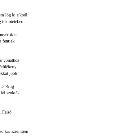
em lóg ki síkból
 tekintetében
ányérok is
a fentiek
no vonalhoz
sérülékeny.
okkal jobb
 1->9 ig
fel szokták
. Felső
só kar szerintem