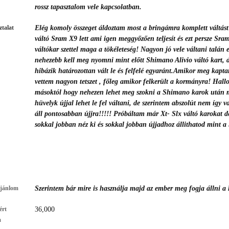
rossz tapasztalom vele kapcsolatban.
talat
Elég komoly összeget áldoztam most a bringámra komplett váltást
váltó Sram X9 lett ami igen meggyőzően teljesít és ezt persze Sra
váltókar szettel maga a tökéleteség! Nagyon jó vele váltani talán e
nehezebb kell meg nyomni mint előtt Shimano Alivio váltó kart, 
hibázik határozottan vált le és felfelé egyaránt.Amikor meg kapt
vettem nagyon tetszet , főleg amikor felkerült a kormányra! Hal
másoktól hogy nehezen lehet meg szokni a Shimano karok után 
hüvelyk újjal lehet le fel váltani, de szerintem abszolút nem így 
áll pontosabban újjra!!!!! Próbáltam már Xt- Slx váltó karokat d
sokkal jobban néz ki és sokkal jobban újjadhoz állithatod mint 
ajánlom
Szerintem bár mire is használja majd az ember meg fogja állni a 
ért
36,000
m