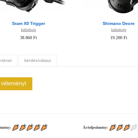
Sram X0 Trigger
Shimano Deore
különbség
különbség
38.860 Ft
19.200 Ft
rténet
kérdés/válasz
j véleményt
ítmény:
Ár/teljesítmény: