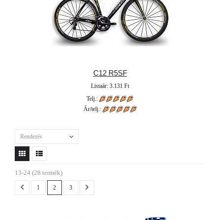
C12 R5SF
Listaár: 3.131 Ft
Telj.:
Ár/telj.:
Rendezés
13-24 (28 termék)
1
2
3