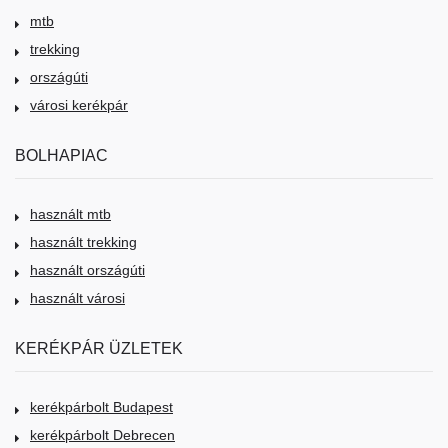
mtb
trekking
országúti
városi kerékpár
BOLHAPIAC
használt mtb
használt trekking
használt országúti
használt városi
KERÉKPÁR ÜZLETEK
kerékpárbolt Budapest
kerékpárbolt Debrecen