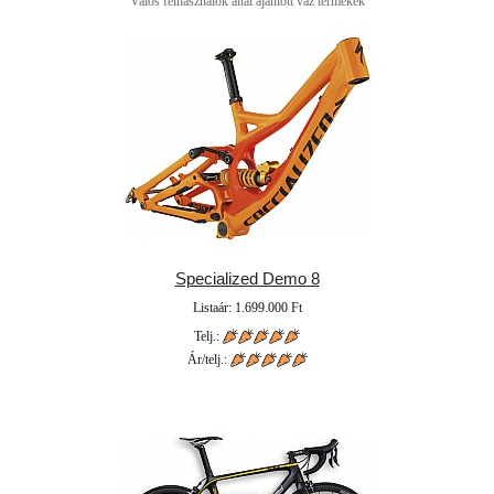
Valós felhasználók által ajánlott váz termékek
Specialized Demo 8
Listaár: 1.699.000 Ft
Telj.:
Ár/telj.: