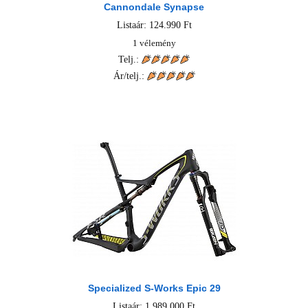
Cannondale Synapse
Listaár: 124.990 Ft
1 vélemény
Telj.:
Ár/telj.:
Specialized S-Works Epic 29
Listaár: 1.989.000 Ft