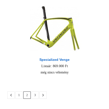
Specialized Venge
Listaár: 869.000 Ft
még nincs vélemény
1
2
3